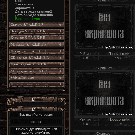
Схрон
Топ сайтов
Заработана
Дата выхода сталкер2
Дата выхода survarium
Баннерообмен
Скачать S.T.A.L.K.E.R
Читы для S.T.A.L.K.E.R
Коды для S.T.A.L.K.E.R
Моды для S.T.A.L.K.E.R
Патчи для S.T.A.L.K.E.R
Рейтинг
Просмотрели
CD-key для S.T.A.L.K.E.R
0.0
1308
Прохождение S.T.A.L.K.E.R
Скриншот
Модостроение S.T.A.L.K.E.R
Web stalker ucoz
Фильмы сталкер и прочее
Быстрая Регистрация
Рейтинг
Просмотрели
Гость
!
0.0
1707
Рекомендуем:Войдите или
зарегистрируйтесь
Скриншот