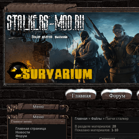
Главная
»
Файлы
» Патчи сталкер
Главное меню
В разделе материалов
:
28
Главная страница
Показано материалов
:
1-10
Новости
Форум
Скриншот