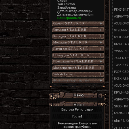
Схрон
Топ сайтов
Заработана
F
K47-S4J
Дата выхода сталкер2
Дата выхода survarium
ASF6-YT5
Баннерообмен
AXJ2-DVX
Скачать S.T.A.L.K.E.R
Читы для S.T.A.L.K.E.R
9T2Q-PN3
Коды для S.T.A.L.K.E.R
6GJC-9MS
Моды для S.T.A.L.K.E.R
KRWH-AB
Патчи для S.T.A.L.K.E.R
YWN5-7L
CD-key для S.T.A.L.K.E.R
7443-NT2
Прохождение S.T.A.L.K.E.R
T33K-ZY7
Модостроение S.T.A.L.K.E.R
P397-C5
Web stalker ucoz
5K3K-A3
Фильмы сталкер и прочее
AXJ2-DVX
KRWH-AB
ASF6-YT5
S6S6-H6
Быстрая Регистрация
NW9N-BL
Гость
!
uhn7-b72
Рекомендуем:Войдите или
зарегистрируйтесь
ZGYT-ZRL