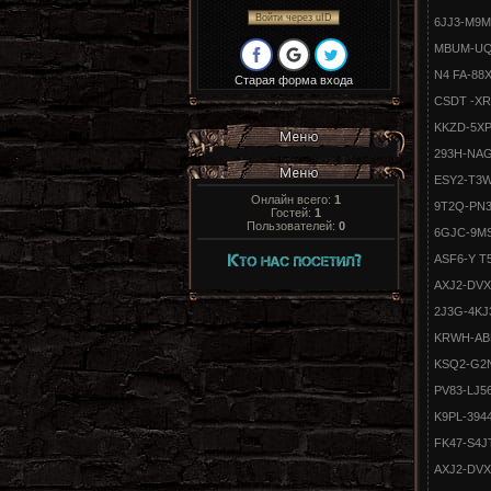
Войти через uID
6JJ3-M9
MBUM-UQ
N4 FA-88
Старая форма входа
CSDT -XR
KKZD-5X
293H-NA
ESY2-T3
Онлайн всего:
1
9T2Q-PN3
Гостей:
1
Пользователей:
0
6GJC-9MS
ASF6-Y T
AXJ2-DVX
2J3G-4KJ
KRWH-AB
KSQ2-G2N
PV83-LJ5
K9PL-394
FK47-S4J
AXJ2-DVX