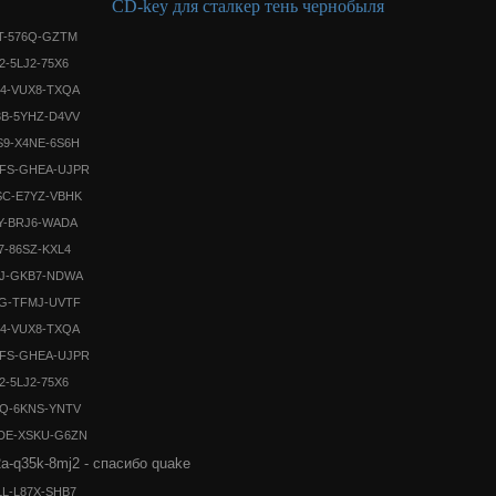
СD-key для сталкер тень чернобыля
T-576Q-GZTM
2-5LJ2-75X6
4-VUX8-TXQA
B-5YHZ-D4VV
9-X4NE-6S6H
FS-GHEA-UJPR
SC-E7YZ-VBHK
Y-BRJ6-WADA
7-86SZ-KXL4
DJ-GKB7-NDWA
SG-TFMJ-UVTF
4-VUX8-TXQA
FS-GHEA-UJPR
2-5LJ2-75X6
TQ-6KNS-YNTV
DE-XSKU-G6ZN
a-q35k-8mj2 - спасибо
quake
L-L87X-SHB7