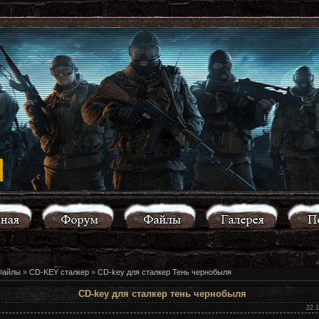
Файлы
»
CD-KEY сталкер
»
CD-key для сталкер Тень чернобыля
СD-key для сталкер тень чернобыля
22.1