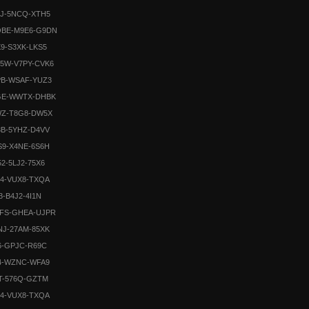
MJ-5NCQ-XTH5
BE-M9E6-G9DN
X9-S3XK-LKS5
5W-V7PY-CVK6
PB-WSAF-YUZ3
GE-WWTX-DHBK
WZ-T8G8-DW5X
B-5YHZ-D4VV
9-X4NE-6S6H
52-5LJ2-75X6
4-VUX8-TXQA
3-B4J2-4I1N
FS-GHEA-UJPR
J-27AM-85XK
6-GPJC-R69C
4-WZNC-WFA9
T-576Q-GZTM
4-VUX8-TXQA