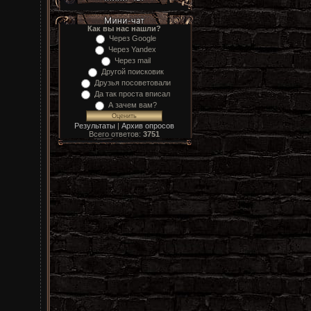
Как вы нас нашли?
Через Google
Через Yandex
Через mail
Другой поисковик
Друзья посоветовали
Да так проста вписал
А зачем вам?
Результаты
|
Архив опросов
Всего ответов:
3751