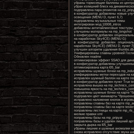
убраны тормозящие баллоны из центр
убран излишний блеск на динамическ
подправлена пара рпоинтов на zp_prip
в конфигуратор добавлены новые улу
освещения (MENU D, пункт 6,7)
подправлены музыкальные темы
интегрирован мод 10008_intros
добавлены антитайлинговые текстуры 
улучшены материалы на mp_longshot
в конфигуратор добавлен опциональн
на наработках Sky4CE) (MENU G)
в конфигуратор добавлен опционал
наработках Sky4CE) (MENU D, пункт 7
улучшен алгоритм удаления thumbs.db
Унифицированы спавны уровней Госпи
Обновлен readme
оптимизирован эффект SSAO для дина
в конфигуратор добавлены улучшенны
оптимизированa картa l05_bar
исправлены шумные бочки на mp_indus
унифицированы метки переходов на ка
исправлен шумный баллон на карте re
в конфигуратор добавлен пункт True te
исправлена вышка на mp_technics_ce
повышена яркость на mp_technics_cem
исправлены шумные бочки на карте "б
подправлен цвет миникарты "брошенна
исправлено наложение кнопок в игров
поправлены спавны баз на карте mp_au
поправлены спавны баз на карте teste
поправлены лестницы на карте mp_rls
мелкие правки xml
поправлены базы на mp_pripyat
поправлены базы и удален лишний ар
закрыта дырка на l05_bar
убраны лишние и шумные аномалии на l
снова исправлено отсутствие звука ш