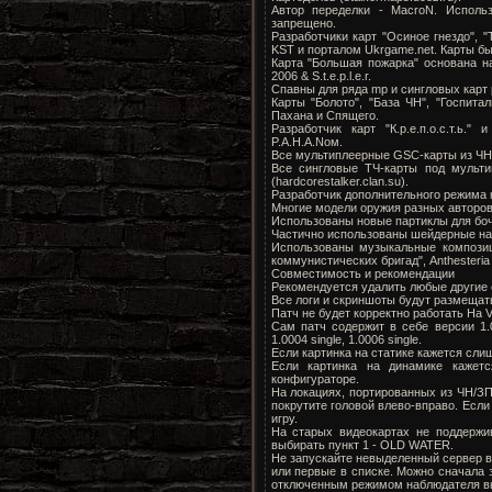
Автор переделки - MacroN. Исполь
запрещено.
Разработчики карт "Осиное гнездо", 
KST и порталом Ukrgame.net. Карты 
Карта "Большая пожарка" основана н
2006 & S.t.e.p.l.e.r.
Спавны для ряда mp и сингловых карт 
Карты "Болото", "База ЧН", "Госпит
Пахана и Спящего.
Разработчик карт "К.р.е.п.о.с.т.ь
P.A.H.A.Nом.
Все мультиплеерные GSC-карты из ЧН
Все сингловые ТЧ-карты под мульти
(hardcorestalker.clan.su).
Разработчик дополнительного режима к
Многие модели оружия разных авторов
Использованы новые партиклы для боч
Частично использованы шейдерные нар
Использованы музыкальные композици
коммунистических бригад", Anthesteria
Совместимость и рекомендации
Рекомендуется удалить любые другие 
Все логи и скриншоты будут размещать
Патч не будет корректно работать На 
Сам патч содержит в себе версии 1.0
1.0004 single, 1.0006 single.
Если картинка на статике кажется сли
Если картинка на динамике кажет
конфигураторе.
На локациях, портированных из ЧН/ЗП
покрутите головой влево-вправо. Если 
игру.
На старых видеокартах не поддержи
выбирать пункт 1 - OLD WATER.
Не запускайте невыделенный сервер в
или первые в списке. Можно сначала 
отключенным режимом наблюдателя в