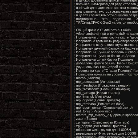
в движок добавлены фиксы инвентаря 
пофиксен материал для ряда стволов 
в tdm/ah для наемников костюм моноли
подправлена текстура экзоскелета на
в целях совместимости снижено разре
подтвержено, что подозрение X
TR/Crypt.XPACK.Gen2 является необ
Общий фикс v.12 для патча 1.0008
убран асфальт при игре на dx9 на карт
Поправлены спавны баз на карте "дер
Исправлена громкость радиопереговор
Исправлено отсутствие звука шагов п
Исправлен шумный баллон на башне и 
Исправлены шумные баллоны и спавны
Исправлены шумные бочки на Арене
Исправлены флаги баз на Подлодке
добавлены флаги баз на Новой Припя
улучшены базы на Старой свалке
Песенка на карте "Старая Припять" (te
Повышена яркость на уровнях, портир
marsh (Болота)
mp_autostation (Автовокзал)
mp_firestation (Пожарная станция)
mp_firestationz (Большая пожарка)
mp_garbage (Новая свалка)
mp_limansk (Лиманск)
mp_pripyat (Новая Припять)
mp_rembasa (Ремонтная база)
mp_sport_center (Споривный центр)
red_forest (Рыжий лес)
testers_mp_military_2 (Деревня кровос
zaton (Затон)
zp_jupiter (Окрестности Юпитера)
zp_pripyat (Восточная Припять)
обновлен Фикс звуков для 1.0008H
интегрирован Фикс звуков для 1.0008
интегрирован фикс регулируемых ано