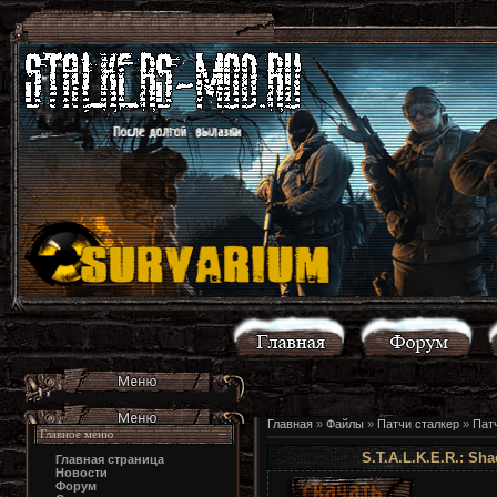
Главная
»
Файлы
»
Патчи сталкер
»
Пат
Главное меню
S.T.A.L.K.E.R.: Sha
Главная страница
Новости
Форум