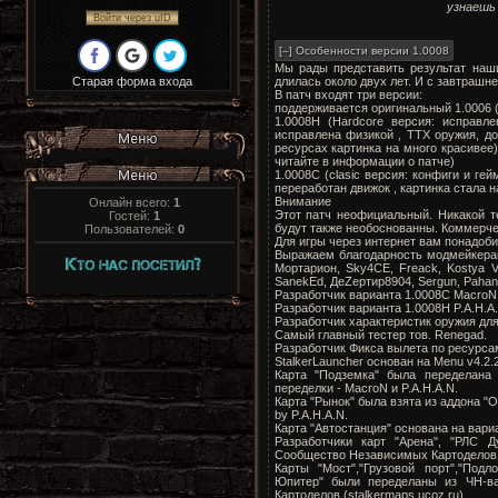
узнаешь 
Войти через uID
Мы рады представить результат наши
длилась около двух лет. И с завтрашне
Старая форма входа
В патч входят три версии:
поддерживается оригинальный 1.0006 
1.0008H (Hardcore версия: исправл
исправлена физикой , ТТХ оружия, д
ресурсах картинка на много красивее)
читайте в информации о патче)
1.0008С (clasic версия: конфиги и ге
переработан движок , картинка стала н
Внимание
Онлайн всего:
1
Этот патч неофициальный. Никакой т
Гостей:
1
будут также необоснованны. Коммерч
Пользователей:
0
Для игры через интернет вам понадоби
Выражаем благодарность модмейкерам
Мортарион, Sky4CE, Freack, Kostya V, 
SanekEd, ДеZертир8904, Sergun, Pahan34
Разработчик варианта 1.0008C MacroN
Разработчик варианта 1.0008H P.A.H.A.N
Разработчик характеристик оружия для
Самый главный тестер тов. Renegad.
Разработчик Фикса вылета по ресурса
StalkerLauncher основан на Menu v4.2.
Карта "Подземка" была переделана и
переделки - MacroN и P.A.H.A.N.
Карта "Рынок" была взята из аддона "
by P.A.H.A.N.
Карта "Автостанция" основана на вари
Разработчики карт "Арена", "РЛС Ду
Сообщество Независимых Картоделов (
Карты "Мост","Грузовой порт","Подло
Юпитер" были переделаны из ЧН-ва
Картоделов (stalkermaps.ucoz.ru).