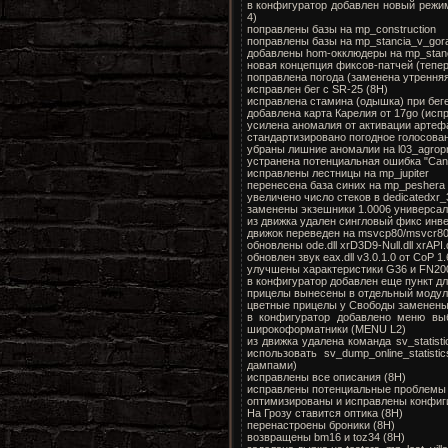
в конфигуратор добавлен новый режи
4)
поправлены базы на mp_construction
поправлены базы на mp_stancia_v_gor
добавлены hom-окклюдеры на mp_stan
новая концепция фиксов-патчей (тепе
поправлена погода (заменена утренняя
исправлен бег с SR-25 (8H)
исправлена стамина (одышка) при бег
добавлена карта Карелия от 17go (ис
усилена аномалия от активации артеф
стандартизировано погодное голосова
убраны лишние аномалии на l03_agro
устранена потенциальная ошибка "Can't fi
исправлены лестницы на mp_jupiter
перенесена база синих на mp_peshera
увеличено число стеков в dedicatedxr
заменены экзешники 1.0006 универса
из движка удален сингловый фикс инв
движок переведен на msvcp80/msvcr80
обновлены ode.dll xrD3D9-Null.dll xrAPI.
обновлен звук eax.dll v3.0.1.0 от CoP 1.
улучшены характеристики G36 и FN2
в конфигуратор добавлен еще пункт д
прицелы вынесены в отдельный моду
цветные прицелы у Свободы заменен
в конфигуратор добавлено меню выб
широкоформатники (MENU L2)
из движка удалена команда sv_statist
использовать sv_dump_online_statis
дампами)
исправлены все описания (8H)
исправлены потенциальные проблемы 
оптимизированы и исправлены конфиг
На Грозу ставится оптика (8H)
перенастроены броники (8H)
возвращены bm16 и toz34 (8H)