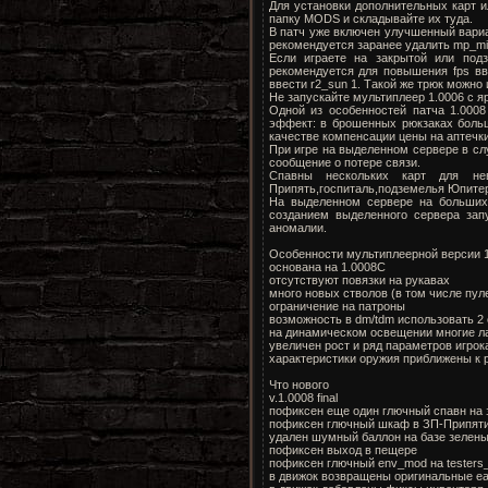
Для установки дополнительных карт и
папку MODS и складывайте их туда.
В патч уже включен улучшенный вариан
рекомендуется заранее удалить mp_mil
Если играете на закрытой или подз
рекомендуется для повышения fps вв
ввести r2_sun 1. Такой же трюк можно
Не запускайте мультиплеер 1.0006 с я
Одной из особенностей патча 1.0008
эффект: в брошенных рюкзаках больш
качестве компенсации цены на аптечк
При игре на выделенном сервере в с
сообщение о потере связи.
Спавны нескольких карт для нев
Припять,госпиталь,подземелья Юпитер
На выделенном сервере на больших 
созданием выделенного сервера зап
аномалии.
Особенности мультиплеерной версии
основана на 1.0008C
отсутствуют повязки на рукавах
много новых стволов (в том числе пул
ограничение на патроны
возможность в dm/tdm использовать 2
на динамическом освещении многие л
увеличен рост и ряд параметров игрок
характеристики оружия приближены к
Что нового
v.1.0008 final
пофиксен еще один глючный спавн на 
пофиксен глючный шкаф в ЗП-Припят
удален шумный баллон на базе зелен
пофиксен выход в пещере
пофиксен глючный env_mod на testers
в движок возвращены оригинальные eax.