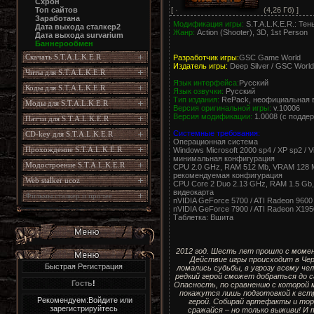
Схрон
[ ·
(4,26 Гб) ]
Топ сайтов
Заработана
Модификация игры:
S.T.A.L.K.E.R.: Те
Дата выхода сталкер2
Жанр:
Action (Shooter), 3D, 1st Person
Дата выхода survarium
Баннерообмен
Скачать S.T.A.L.K.E.R
Разработчик игры:
GSC Game World
Издатель игры:
Deep Silver / GSC World
Читы для S.T.A.L.K.E.R
Язык интерфейса:
Русский
Коды для S.T.A.L.K.E.R
Язык озвучки:
Русский
Тип издания:
RePack, неофициальная 
Моды для S.T.A.L.K.E.R
Версия оригинальной игры:
v.10006
Версия модификации:
1.0008 (с поддер
Патчи для S.T.A.L.K.E.R
Системные требования:
CD-key для S.T.A.L.K.E.R
Операционная система
Прохождение S.T.A.L.K.E.R
Windows Microsoft 2000 sp4 / XP sp2 / Vi
минимальная конфигурация
Модостроение S.T.A.L.K.E.R
CPU 2.0 GHz, RAM 512 Mb, VRAM 128 M
рекомендуемая конфигурация
Web stalker ucoz
CPU Core 2 Duo 2.13 GHz, RAM 1.5 Gb,
видеокарта
Фильмы сталкер и прочее
nVIDIA GeForce 5700 / ATI Radeon 960
nVIDIA GeForce 7900 / ATI Radeon X19
Таблетка: Вшита
2012 год. Шесть лет прошло с мом
Действие игры происходит в Чер
Быстрая Регистрация
ломались судьбы, в угрозу всему че
редкий герой сможет добраться до с
Гость
!
Опасность, по сравнению с которой 
покажутся лишь подготовкой к встр
Рекомендуем:Войдите или
герой. Собирай артефакты и тор
зарегистрируйтесь
сражайся – но только выживи! И 