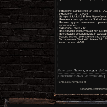
Установлена лицензионная игра S.T.A.
Установлен патч 1.0008
Из игры S.T.A.L.K.E.R Тень Чернобыл
Изменен ярлык программы StalkerLaunc
Никакие другие изменения оригина
производились
Установлен фикс v.12
Произведена конфигурация патча с по
Произведена результирующая запаковк
Максимальное приближение к возможно
Тестирование: Win7 x64 Ultimate SP1, X
Автор репака: viv567
Категория
:
Патчи для модов
|
Доба
Просмотров
:
2629
|
Загрузок
:
390
|
Р
Всего комментариев
:
0
Добавлять комментари