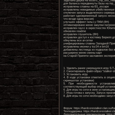
заделана дырка на testers_mp_lost_vill
для баланса передвинуты базы на mp_s
исправлены спавны на l01_escape
исправлены невидимые убийственные 
отключен запуск выделенного сервера
работает одновременный запуск нескол
что везде одна версия)
улучшен эффект гильз у ПКМ (8H)
оптимизировано меню закупки патроно
исправлен гаусс в окрестностях Юпит
обновлен readme
исправлен глушитель (8H)
исправлен доступ к костюму Берилл д
обнулены все ai-сетки
унифицированы спавны Западной Прип
исправлены иконки у toz34 и bm16
добавлены лестницы из подвалов баз 
расширено меню смены карт
на Старой Припяти заспавнен экспер
1. Удалить ранее умеющуюся игру S.T.
2. Смонтировать файл-образ "stalker-
3. Установить игру
4. В ходе установки отметить в опция
скриншотах установки)
5. При необходимости устанавли
соответствующий выбор опций устан
6. Для игры по сети в окне установщик
7. Игра готова к запуску. Запуск про
8. Для игры по сети необходимо запус
Форум: https://hardcorestalker.clan.su/
Техподдержка: https://hardcorestalker.c
Дополнительные рекомендации: https://h