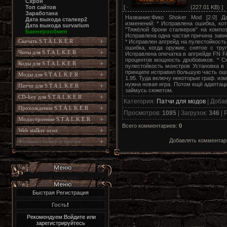
Схрон
[ ·
(227.01 KB) ]
Топ сайтов
Заработана
Название:Фикс Shoker Mod [2.0] Да
Дата выхода сталкер2
изменений: * Исправлена ошибка, кот
Дата выхода survarium
"Тяжёлой брони сталкеров" на компози
Баннерообмен
Исправлена одна частая причина зави
Скачать S.T.A.L.K.E.R
* Исправлен апгрейд на пулестойкость
ошибка, когда оружие, снятое с тру
Читы для S.T.A.L.K.E.R
Исправлена опечатка в апгрейде FN FA
процентов мощность дробовиков. * 
Коды для S.T.A.L.K.E.R
пулестойкость монстров Установка в 
принципе исправил большую часть ош
Моды для S.T.A.L.K.E.R
1.95. Туда включу некоторые граф. из
нужна новая игра. Потом ещё адаптац
Патчи для S.T.A.L.K.E.R
займусь сюжетом.
CD-key для S.T.A.L.K.E.R
Категория
:
Патчи для модов
|
Доба
Прохождение S.T.A.L.K.E.R
Просмотров
:
1085
|
Загрузок
:
346
|
Р
Модостроение S.T.A.L.K.E.R
Всего комментариев
:
0
Web stalker ucoz
Добавлять комментари
Фильмы сталкер и прочее
Быстрая Регистрация
Гость
!
Рекомендуем:Войдите или
зарегистрируйтесь