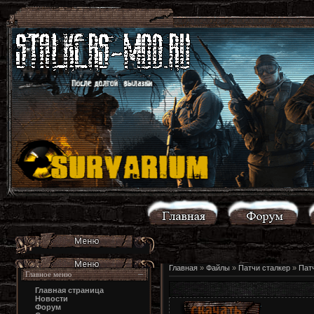
Главная
»
Файлы
»
Патчи сталкер
»
Пат
Главное меню
Главная страница
Новости
Форум