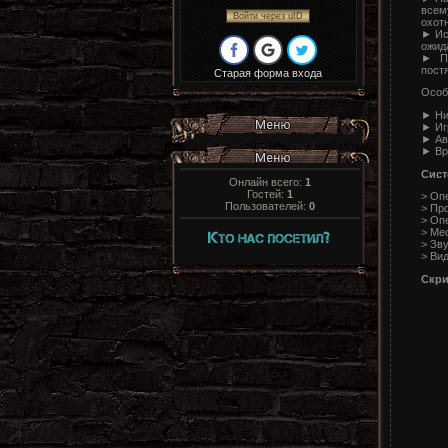
всем
Войти через uID
охот
► Ис
ожид
► Пр
пост
Старая форма входа
Особ
► Ни
► Иг
► Авт
► Вр
Сист
Онлайн всего:
1
Гостей:
1
> Оп
Пользователей:
0
> Про
> Опе
> Ме
> Зву
> Вид
Скр