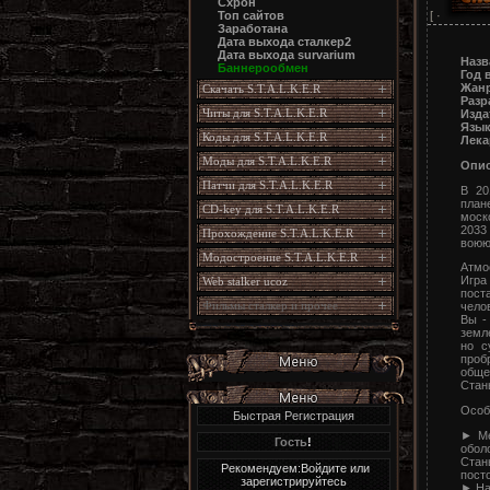
Схрон
[ ·
Топ сайтов
Заработана
Дата выхода сталкер2
Дата выхода survarium
Назв
Баннерообмен
Год 
Жанр
Скачать S.T.A.L.K.E.R
Разр
Читы для S.T.A.L.K.E.R
Изда
Язык
Коды для S.T.A.L.K.E.R
Лека
Моды для S.T.A.L.K.E.R
Опис
Патчи для S.T.A.L.K.E.R
В 20
план
CD-key для S.T.A.L.K.E.R
моск
2033
Прохождение S.T.A.L.K.E.R
воюю
Модостроение S.T.A.L.K.E.R
Атмо
Игр
Web stalker ucoz
пост
Фильмы сталкер и прочее
чело
Вы -
земле
но с
проб
обще
Стань
Особ
Быстрая Регистрация
► Ме
Гость
!
обол
Стан
Рекомендуем:Войдите или
пост
зарегистрируйтесь
► На