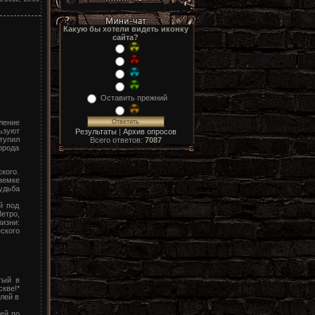
Какую бы хотели видеть иконку
сайта?
Оставить прежний
ление
ьзуют
Результаты
|
Архив опросов
тупил
Всего ответов:
7087
орода
кого.
емке
удьба
й под
Метро,
изни:
ского
тый в
кве!*
лей в
ей по