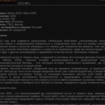
(22,2 КБ) ]
ание:
Метро 2033 / Metro 2033
выхода:
2010
:
Action / 3D
аботчик:
4A Games
тель:
THQ, Акелла
 интерфейса и озвучки:
Русский
рство:
Не требуется!
ание:
13 году мир подвергся разрушению глобальным бедствием, уничтожившим насе
еты Земля и превратившей поверхность в отравленную зону. Все кто выжил испол
овское метро в качестве убежища в эти тёмные для человечества времена. Уже нас
 год и многие поколения родились и выросли в подземелье, видя как метростанции г
т друг с другом за выживание и сдерживают атаки мутантов, обитающих снаружи.
сферный шутер от первого лица, созданный по мотивам бестселлера Дмитрия Глуховс
а «Метро 2033», события которой разворачиваются в разрушенной подз
апокалиптической Москвы, - это гнетущая история тяжелейшего выживания, где с
вечества находится в ваших руках.
 Артем, обычный москвич, рожденный еще до мирового апокалипсиса, но выросши
й. Никогда до этого он не покидал пределов своей, уже ставшей родной ему станции 
удьба решила по-своему. Теперь он вынужден выполнить миссию всей своей ж
раться в центр московского Метрополитена и предупредить остатки человече
ства о грядущей опасности, или умереть в пути и обречь выживших на верную гибель.
те героем книги, и пройдите путь Артема по своему, определите судьбу человечества!
енности игры:
тро 2033 - это захватывающий дух атмосферный шутер от первого лица, заверну
очку ультрасовременной графики. Почувствуйте себя в разрушенной постядерной Мос
ьте свидетелем ежедневного ужаса, который испытывает общество, живущее под зем
оянном страхе.
беритесь храбрости и станьте исследователями сети подземных туннелей, раскинувш