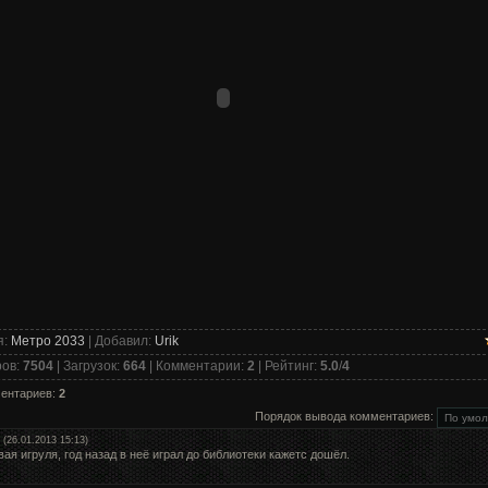
я
:
Метро 2033
|
Добавил
:
Urik
ров
:
7504
|
Загрузок
:
664
|
Комментарии
:
2
|
Рейтинг
:
5.0
/
4
ментариев
:
2
Порядок вывода комментариев:
(26.01.2013 15:13)
вая игруля, год назад в неё играл до библиотеки кажетс дошёл.