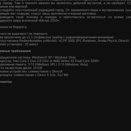
у городу. Там в темноте именно вы являетесь добычей мутантов, а не наоборот. Ст
ником или жертвой.
следуйте опустошенный радиацией город. От зараженного мира и мутировавших сущ
ающих вас снаружи, спасут лишь противогаз и верная винтовка.
иведите свою психику в порядок и приготовьтесь встретиться со всеми уж
ядерного мира вселенной «Метро 2033».
енности Repack'a:
чего не вырезано / не пережато
ра пропатчена до v1.1 (пофиксена трабла с широкоформатными мониками)
оустановка Redistributables (x86/x64): VCPP 2005 SP1 Runtimes, Nvidia PhysX, DirectX
емя установки - 25 минут
емные требования:
ерационная система: Windows® XP / Windows Vista
цессор: Intel Core 2 Duo 2.8 GHz or AMD Athlon X2 Dual-Core 5200+
ративная память: 3 Гб (Windows XP) / 3 Гб (Windows Vista)
сто на жестком диске: 10 GB
ковое устройство: совместимое с DirectX
еокарта: совместимая с Direct X 9.0c, 512 Мб
иншоты: