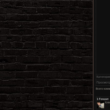
Категори
Просмот
Всего ком
1
Feraset
Клё