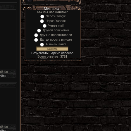
Как вы нас нашли?
Через Google
Через Yandex
Через mail
Другой поисковик
Друзья посоветовали
Да так проста вписал
А зачем вам?
Результаты
|
Архив опросов
Всего ответов:
3751
обнее
ейти
обнее
ейти