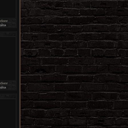
обнее
ейти
обнее
ейти