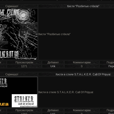
Скриншот
Кисти "Разбитые стёкла"
Кисти "Разбитые стёкла"
г
Просмотрели
Добавил
Комментарии
Подр
1271
Urik
0
Пер
Скриншот
Кисти в стиле S.T.A.L.K.E.R. Call Of Pripyat
Кисти в стиле S.T.A.L.K.E.R. Call Of Pripyat
г
Просмотрели
Добавил
Комментарии
Подр
1207
Urik
0
Пер