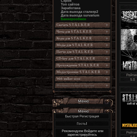
Схрон
Топ сайтов
Заработана
Дата выхода сталкер2
Дата выхода survarium
Баннерообмен
Скачать S.T.A.L.K.E.R
Читы для S.T.A.L.K.E.R
Коды для S.T.A.L.K.E.R
Моды для S.T.A.L.K.E.R
Патчи для S.T.A.L.K.E.R
CD-key для S.T.A.L.K.E.R
Прохождение S.T.A.L.K.E.R
Модостроение S.T.A.L.K.E.R
Рейтин
Web stalker ucoz
5.0
Фильмы сталкер и прочее
Быстрая Регистрация
Гость
!
Рекомендуем:Войдите или
Рейтин
зарегистрируйтесь
0.0