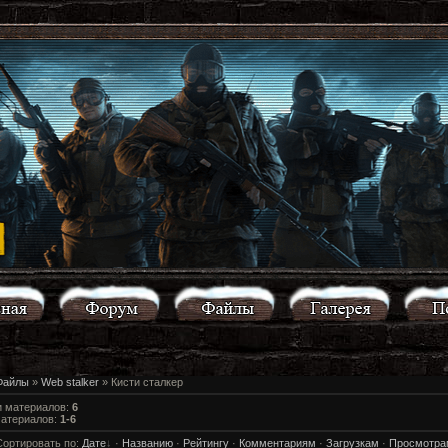
Файлы
»
Web stalker
» Кисти сталкер
и материалов
:
6
материалов
:
1-6
Сортировать по
:
Дате
·
Названию
·
Рейтингу
·
Комментариям
·
Загрузкам
·
Просмотра