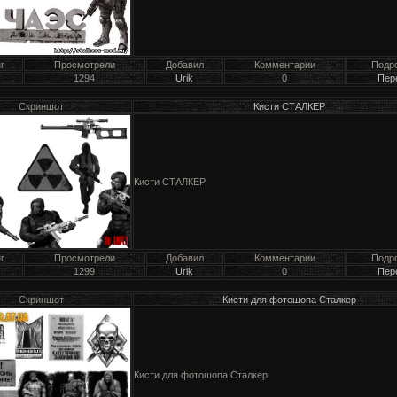
г
Просмотрели
Добавил
Комментарии
Подр
1294
Urik
0
Пер
Скриншот
Кисти СТАЛКЕР
Кисти СТАЛКЕР
г
Просмотрели
Добавил
Комментарии
Подр
1299
Urik
0
Пер
Скриншот
Кисти для фотошопа Сталкер
Кисти для фотошопа Сталкер