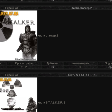
Скриншот
Кисти сталкер 2
Кисти сталкер 2
г
Просмотрели
Добавил
Комментарии
Подр
1102
Urik
0
Пер
Скриншот
Кисти S.T.A.L.K.E.R. 1
Кисти S.T.A.L.K.E.R. 1