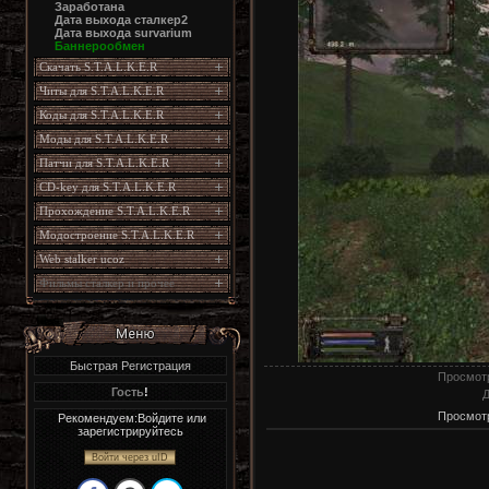
Заработана
Дата выхода сталкер2
Дата выхода survarium
Баннерообмен
Скачать S.T.A.L.K.E.R
Читы для S.T.A.L.K.E.R
Коды для S.T.A.L.K.E.R
Моды для S.T.A.L.K.E.R
Патчи для S.T.A.L.K.E.R
CD-key для S.T.A.L.K.E.R
Прохождение S.T.A.L.K.E.R
Модостроение S.T.A.L.K.E.R
Web stalker ucoz
Фильмы сталкер и прочее
Быстрая Регистрация
Просмот
Гость
!
Д
Просмот
Рекомендуем:Войдите или
зарегистрируйтесь
Войти через uID