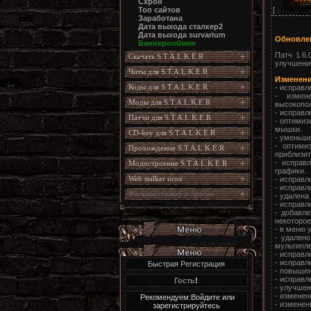
Схрон
[ ·
Топ сайтов
Заработана
Дата выхода сталкер2
Дата выхода survarium
Обновлен
Баннерообмен
Патч 1.6.
Скачать S.T.A.L.K.E.R
улучшений
Читы для S.T.A.L.K.E.R
Изменени
Коды для S.T.A.L.K.E.R
- исправл
- измен
Моды для S.T.A.L.K.E.R
высокопо
- исправл
Патчи для S.T.A.L.K.E.R
- оптимиз
мышки.
CD-key для S.T.A.L.K.E.R
- уменьше
- оптими
Прохождение S.T.A.L.K.E.R
приблизит
- исправ
Модостроение S.T.A.L.K.E.R
графики.
Web stalker ucoz
- исправл
- исправл
Фильмы сталкер и прочее
- удалена
- исправл
- добавле
некоторое
- в меню 
- удален
мультипле
- исправл
- исправл
Быстрая Регистрация
- повышен
- исправл
Гость
!
- улучшен
- изменен
Рекомендуем:Войдите или
- изменен
зарегистрируйтесь