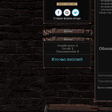
- исправле
- исправле
Войти через uID
- исправл
- улучшен
setup-cop
Старая форма входа
Онлайн всего:
1
Обновл
Гостей:
1
Пользователей:
0
Категори
Просмот
Всего ком