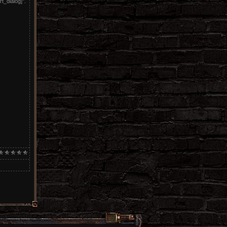
_dialog]".