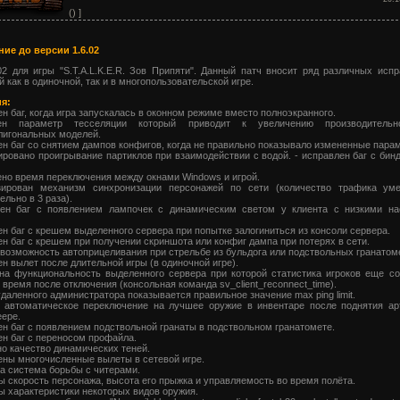
() ]
ие до версии 1.6.02
02 для игры "S.T.A.L.K.E.R. Зов Припяти". Данный патч вносит ряд различных исп
 как в одиночной, так и в многопользовательской игре.
я:
ен баг, когда игра запускалась в оконном режиме вместо полноэкранного.
ен параметр тесселяции который приводит к увеличению производительн
лигональных моделей.
ен баг со снятием дампов конфигов, когда не правильно показывало измененные пара
ировано проигрывание партиклов при взаимодейcтвии с водой. - исправлен баг с бин
но время переключения между окнами Windows и игрой.
зирован механизм синхронизации персонажей по сети (количество трафика ум
ельно в 3 раза).
лен баг с появлением лампочек с динамическим светом у клиента с низкими на
ен баг с крешем выделенного сервера при попытке залогиниться из консоли сервера.
ен баг с крешем при получении скриншота или конфиг дампа при потерях в сети.
 возможность автоприцеливания при стрельбе из бульдога или подствольных гранатом
ен вылет после длительной игры (в одиночной игре).
на функциональность выделенного сервера при которой статистика игроков еще с
 время после отключения (консольная команда sv_client_reconnect_time).
удаленного администратора показывается правильное значение max ping limit.
о автоматическое переключение на лучшее оружие в инвентаре после поднятия ар
ере.
ен баг с появлением подствольной гранаты в подствольном гранатомете.
ен баг с переносом профайла.
о качество динамических теней.
ены многочисленные вылеты в сетевой игре.
а система борьбы с читерами.
ы скорость персонажа, высота его прыжка и управляемость во время полёта.
ы характеристики некоторых видов оружия.