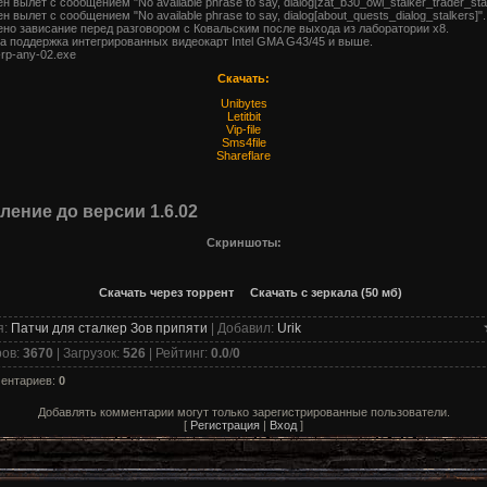
н вылет с сообщением "No available phrase to say, dialog[zat_b30_owl_stalker_trader_start
н вылет с сообщением "No available phrase to say, dialog[about_quests_dialog_stalkers]".
ено зависание перед разговором с Ковальским после выхода из лаборатории х8.
а поддержка интегрированных видеокарт Intel GMA G43/45 и выше.
-rp-any-02.exe
Скачать:
Unibytes
Letitbit
Vip-file
Sms4file
Shareflare
ение до версии 1.6.02
Скриншоты:
Скачать через торрент
Скачать с зеркала (50 мб)
я
:
Патчи для сталкер Зов припяти
|
Добавил
:
Urik
ров
:
3670
|
Загрузок
:
526
|
Рейтинг
:
0.0
/
0
ментариев
:
0
Добавлять комментарии могут только зарегистрированные пользователи.
[
Регистрация
|
Вход
]