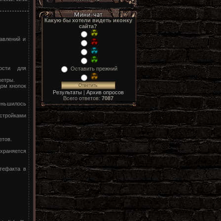
Какую бы хотели видеть иконку
сайта?
равлений и
ости для
Оставить прежний
метры.
дом кнопок
Результаты
|
Архив опросов
Всего ответов:
7087
еньшилось
стройками
етов.
охраняется
тефакта в