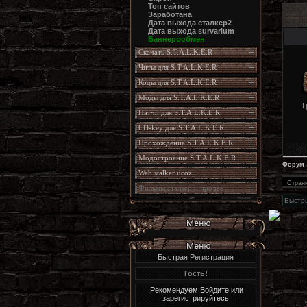
Топ сайтов
Заработана
Дата выхода сталкер2
Дата выхода survarium
Баннерообмен
Скачать S.T.A.L.K.E.R
Читы для S.T.A.L.K.E.R
Коды для S.T.A.L.K.E.R
Моды для S.T.A.L.K.E.R
Г
Патчи для S.T.A.L.K.E.R
CD-key для S.T.A.L.K.E.R
Прохождение S.T.A.L.K.E.R
Модостроение S.T.A.L.K.E.R
Форум
Web stalker ucoz
Стран
Фильмы сталкер и прочее
Быстрая Регистрация
Гость
!
Рекомендуем:Войдите или
зарегистрируйтесь