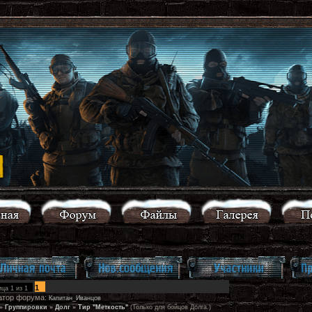
1
ица
1
из
1
атор форума:
Капитан_Иванцов
»
Группировки
»
Долг
»
Тир "Меткость"
(Только для бойцов Долга.)