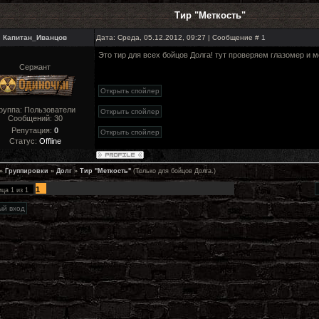
Тир "Меткость"
Капитан_Иванцов
Дата: Среда, 05.12.2012, 09:27 | Сообщение #
1
Это тир для всех бойцов Долга! тут проверяем глазомер и м
Сержант
руппа: Пользователи
Сообщений:
30
Репутация:
0
Статус:
Offline
»
Группировки
»
Долг
»
Тир "Меткость"
(Только для бойцов Долга.)
1
ица
1
из
1