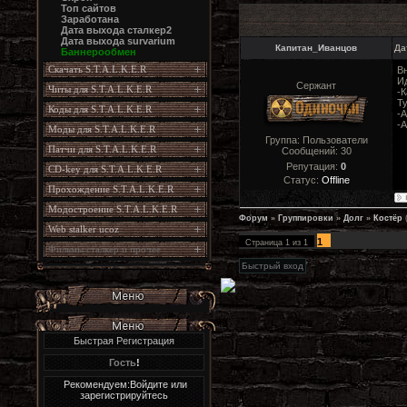
Топ сайтов
Заработана
Дата выхода сталкер2
Дата выхода survarium
Капитан_Иванцов
Да
Баннерообмен
Скачать S.T.A.L.K.E.R
В
Ид
Сержант
Читы для S.T.A.L.K.E.R
-К
Ту
Коды для S.T.A.L.K.E.R
-А
-
Моды для S.T.A.L.K.E.R
Группа: Пользователи
Патчи для S.T.A.L.K.E.R
Сообщений:
30
Репутация:
0
CD-key для S.T.A.L.K.E.R
Статус:
Offline
Прохождение S.T.A.L.K.E.R
Модостроение S.T.A.L.K.E.R
Форум
»
Группировки
»
Долг
»
Костёр
Web stalker ucoz
1
Страница
1
из
1
Фильмы сталкер и прочее
Быстрая Регистрация
Гость
!
Рекомендуем:Войдите или
зарегистрируйтесь