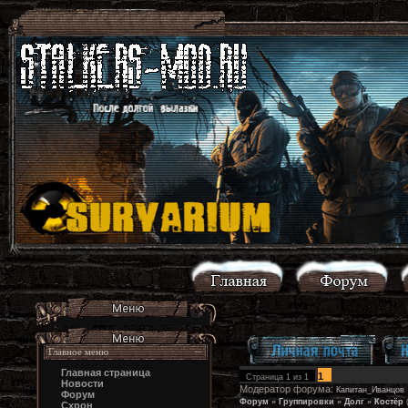
Главное меню
Главная страница
1
Страница
1
из
1
Новости
Модератор форума:
Капитан_Иванцов
Форум
Форум
»
Группировки
»
Долг
»
Костёр
Схрон