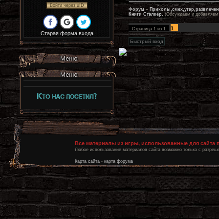
Войти через uID
Форум
»
Приколы,смех,угар,развлечен
Книги Сталкер.
(Обсуждаем и добавляем 
1
Страница
1
из
1
Старая форма входа
Все материалы из игры, использованные для сайта
Любое использование материалов сайта возможно только с разреше
Карта сайта
-
карта форума