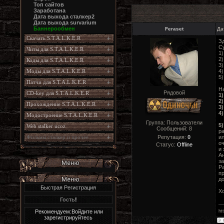
Топ сайтов
Заработана
Дата выхода сталкер2
Дата выхода survarium
Баннерообмен
Feraset
Да
Скачать S.T.A.L.K.E.R
З
Су
Читы для S.T.A.L.K.E.R
1)
2)
Коды для S.T.A.L.K.E.R
3)
Моды для S.T.A.L.K.E.R
4)
5)
Патчи для S.T.A.L.K.E.R
Н
Рядовой
CD-key для S.T.A.L.K.E.R
1)
2)
Прохождение S.T.A.L.K.E.R
3)
4)
Модостроение S.T.A.L.K.E.R
Группа: Пользователи
5)
Web stalker ucoz
Сообщений:
8
р
Фильмы сталкер и прочее
Репутация:
0
и
о
Статус:
Offline
и 
А
з
Ра
пр
д
Быстрая Регистрация
Х
Гость
!
Рекомендуем:Войдите или
ht
зарегистрируйтесь