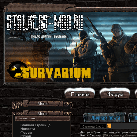
Главное меню
Главная страница
1
Страница
1
из
1
Новости
Форум
Форум
»
Приколы,смех,угар,развлечен
Книги Сталкер.
(Обсуждаем и добавляем 
Схрон