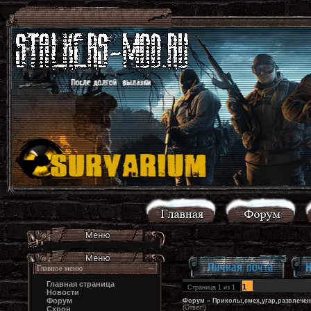
Главное меню
Главная страница
1
Страница
1
из
1
Новости
Форум
Форум
»
Приколы,смех,угар,развлечен
(Ответ!)
Схрон