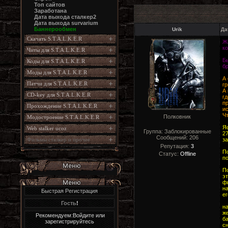
Топ сайтов
Заработана
Дата выхода сталкер2
Дата выхода survarium
Баннерообмен
Urik
Да
Скачать S.T.A.L.K.E.R
Жи
к
Читы для S.T.A.L.K.E.R
Б
Коды для S.T.A.L.K.E.R
б
Моды для S.T.A.L.K.E.R
А
Патчи для S.T.A.L.K.E.R
гр
А
CD-key для S.T.A.L.K.E.R
г
п
Прохождение S.T.A.L.K.E.R
и
Чт
Полковник
Модостроение S.T.A.L.K.E.R
Яс
Web stalker ucoz
Группа: Заблокированные
27
Сообщений:
206
Фильмы сталкер и прочее
за
Репутация:
3
П
Статус:
Offline
п
По
эт
ф
н
Быстрая Регистрация
ег
Гость
!
н
ж
Рекомендуем:Войдите или
б
зарегистрируйтесь
с