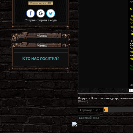
по
Войти через uID
А
П
М
Старая форма входа
п
г
п
Ч
В
2
б
к
к
Ни
Мо
Ме
Ин
Форум
»
Приколы,смех,угар,развлечен
(Ответ!)
1
Страница
1
из
1