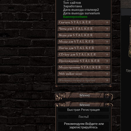
Топ сайтов
Заработана
Дата выхода сталкер2
Дата выхода survarium
Баннерообмен
Скачать S.T.A.L.K.E.R
Читы для S.T.A.L.K.E.R
Коды для S.T.A.L.K.E.R
Моды для S.T.A.L.K.E.R
Патчи для S.T.A.L.K.E.R
CD-key для S.T.A.L.K.E.R
Прохождение S.T.A.L.K.E.R
Модостроение S.T.A.L.K.E.R
Гру
Web stalker ucoz
Фильмы сталкер и прочее
Быстрая Регистрация
Гость
!
Рекомендуем:Войдите или
зарегистрируйтесь