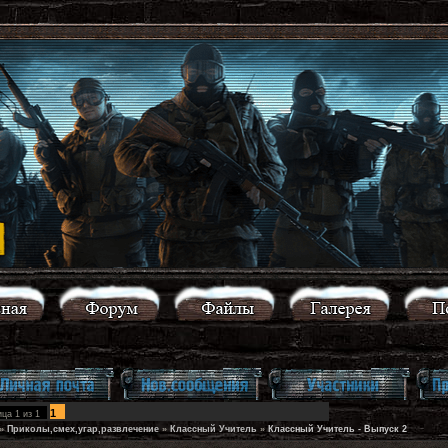
1
ица
1
из
1
»
Приколы,смех,угар,развлечение
»
Классный Учитель
»
Классный Учитель - Выпуск 2