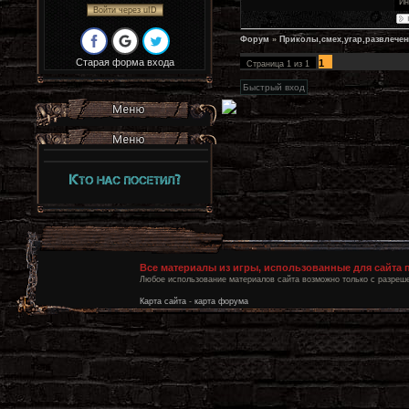
Ин
Войти через uID
Форум
»
Приколы,смех,угар,развлечен
Старая форма входа
1
Страница
1
из
1
Все материалы из игры, использованные для сайта
Любое использование материалов сайта возможно только с разреше
Карта сайта
-
карта форума