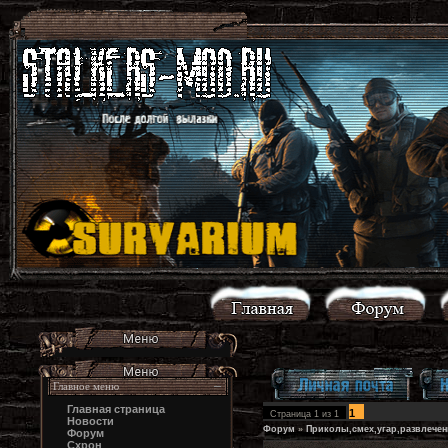
Главное меню
Главная страница
1
Страница
1
из
1
Новости
Форум
»
Приколы,смех,угар,развлечен
Форум
Схрон