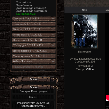
Топ сайтов
Заработана
Дата выхода сталкер2
Urik
Да
Дата выхода survarium
Баннерообмен
Скачать S.T.A.L.K.E.R
Читы для S.T.A.L.K.E.R
Коды для S.T.A.L.K.E.R
Моды для S.T.A.L.K.E.R
Патчи для S.T.A.L.K.E.R
CD-key для S.T.A.L.K.E.R
Прохождение S.T.A.L.K.E.R
Полковник
Модостроение S.T.A.L.K.E.R
Группа: Заблокированные
Web stalker ucoz
Сообщений:
206
Репутация:
3
Фильмы сталкер и прочее
Статус:
Offline
Быстрая Регистрация
Гость
!
Рекомендуем:Войдите или
зарегистрируйтесь