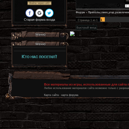
Ин
Войти через uID
Форум
»
Приколы,смех,угар,развлечен
Старая форма входа
1
Страница
1
из
1
Все материалы из игры, использованные для сайта
Любое использование материалов сайта возможно только с разреше
Карта сайта
-
карта форума