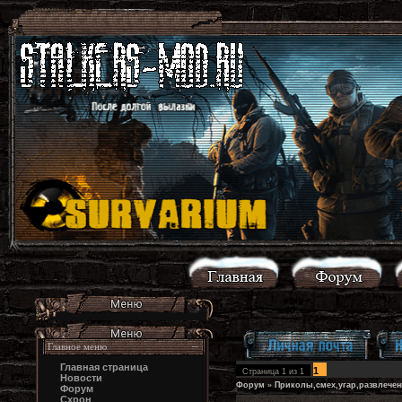
Главное меню
Главная страница
1
Страница
1
из
1
Новости
Форум
»
Приколы,смех,угар,развлечен
Форум
Схрон