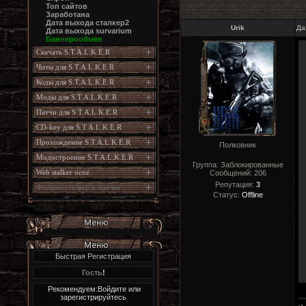
Топ сайтов
Заработана
Дата выхода сталкер2
Urik
Да
Дата выхода survarium
Баннерообмен
Скачать S.T.A.L.K.E.R
Читы для S.T.A.L.K.E.R
Коды для S.T.A.L.K.E.R
Моды для S.T.A.L.K.E.R
Патчи для S.T.A.L.K.E.R
CD-key для S.T.A.L.K.E.R
Прохождение S.T.A.L.K.E.R
Полковник
Модостроение S.T.A.L.K.E.R
Группа: Заблокированные
Web stalker ucoz
Сообщений:
206
Репутация:
3
Фильмы сталкер и прочее
Статус:
Offline
Быстрая Регистрация
Гость
!
Рекомендуем:Войдите или
зарегистрируйтесь