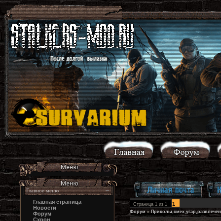
Главное меню
Главная страница
1
Страница
1
из
1
Новости
Форум
»
Приколы,смех,угар,развлечен
Форум
Схрон