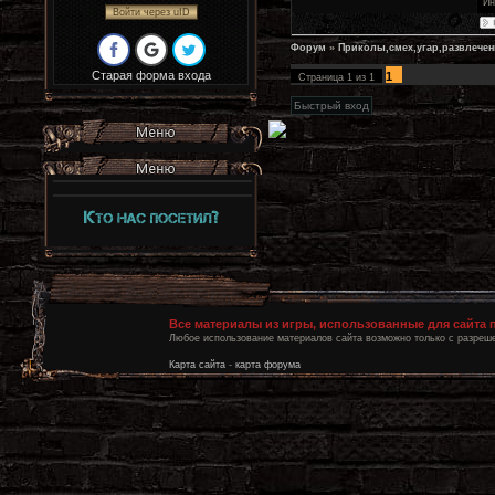
Ин
Войти через uID
Форум
»
Приколы,смех,угар,развлечен
Старая форма входа
1
Страница
1
из
1
Все материалы из игры, использованные для сайта
Любое использование материалов сайта возможно только с разреше
Карта сайта
-
карта форума