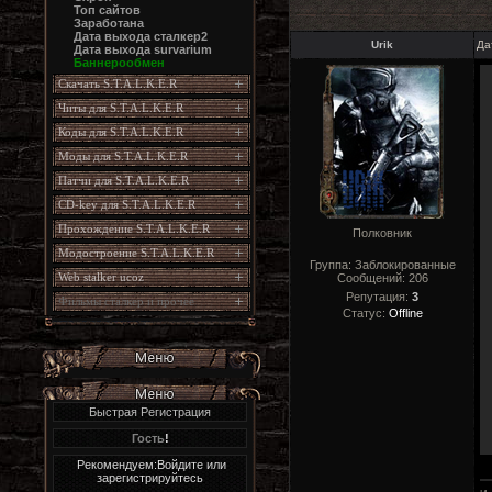
Топ сайтов
Заработана
Дата выхода сталкер2
Urik
Да
Дата выхода survarium
Баннерообмен
Скачать S.T.A.L.K.E.R
Читы для S.T.A.L.K.E.R
Коды для S.T.A.L.K.E.R
Моды для S.T.A.L.K.E.R
Патчи для S.T.A.L.K.E.R
CD-key для S.T.A.L.K.E.R
Прохождение S.T.A.L.K.E.R
Полковник
Модостроение S.T.A.L.K.E.R
Группа: Заблокированные
Web stalker ucoz
Сообщений:
206
Репутация:
3
Фильмы сталкер и прочее
Статус:
Offline
Быстрая Регистрация
Гость
!
Рекомендуем:Войдите или
зарегистрируйтесь