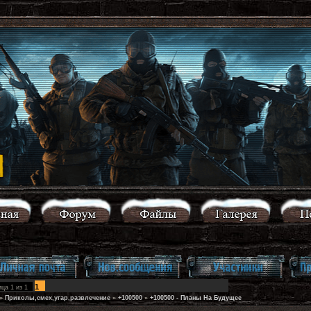
1
ица
1
из
1
»
Приколы,смех,угар,развлечение
»
+100500
»
+100500 - Планы На Будущее