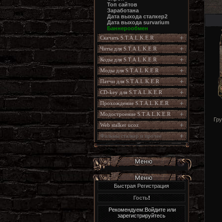
Топ сайтов
Заработана
Дата выхода сталкер2
Дата выхода survarium
Баннерообмен
Скачать S.T.A.L.K.E.R
Читы для S.T.A.L.K.E.R
Коды для S.T.A.L.K.E.R
Моды для S.T.A.L.K.E.R
Патчи для S.T.A.L.K.E.R
CD-key для S.T.A.L.K.E.R
Прохождение S.T.A.L.K.E.R
Модостроение S.T.A.L.K.E.R
Гру
Web stalker ucoz
Фильмы сталкер и прочее
Быстрая Регистрация
Гость
!
Рекомендуем:Войдите или
зарегистрируйтесь