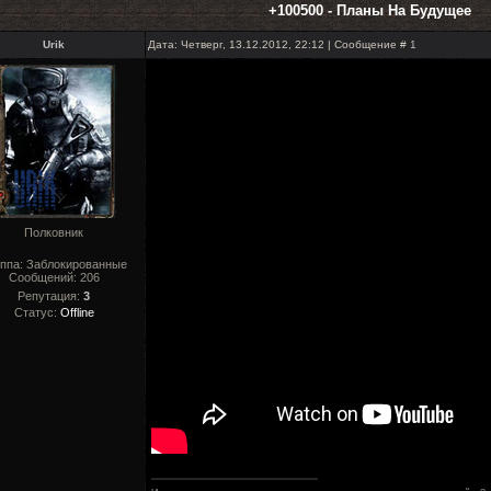
+100500 - Планы На Будущее
Urik
Дата: Четверг, 13.12.2012, 22:12 | Сообщение #
1
Полковник
ппа: Заблокированные
Сообщений:
206
Репутация:
3
Статус:
Offline