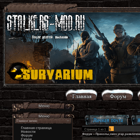
Главное меню
Главная страница
1
Страница
1
из
1
Новости
Форум
»
Приколы,смех,угар,развлечен
Форум
Схрон