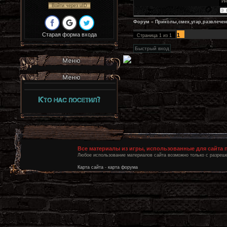
Ин
Войти через uID
Форум
»
Приколы,смех,угар,развлечен
Старая форма входа
1
Страница
1
из
1
Все материалы из игры, использованные для сайта
Любое использование материалов сайта возможно только с разреше
Карта сайта
-
карта форума