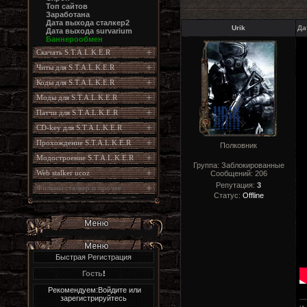
Топ сайтов
Заработана
Дата выхода сталкер2
Urik
Да
Дата выхода survarium
Баннерообмен
Скачать S.T.A.L.K.E.R
Читы для S.T.A.L.K.E.R
Коды для S.T.A.L.K.E.R
Моды для S.T.A.L.K.E.R
Патчи для S.T.A.L.K.E.R
CD-key для S.T.A.L.K.E.R
Прохождение S.T.A.L.K.E.R
Полковник
Модостроение S.T.A.L.K.E.R
Группа: Заблокированные
Web stalker ucoz
Сообщений:
206
Репутация:
3
Фильмы сталкер и прочее
Статус:
Offline
Быстрая Регистрация
Гость
!
Рекомендуем:Войдите или
зарегистрируйтесь