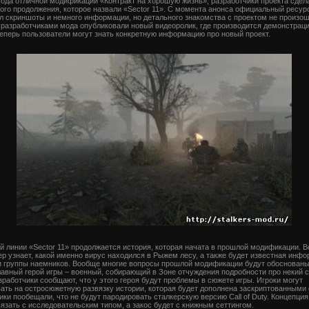
ода отличной модификации «Контракт на хорошую жизнь», разработчики проекта сдел
ого продолжения, которое назвали «Sector 11». С момента анонса официальный ресур
л скриншоты и немного информации, но детального знакомства с проектом не произош
 разработчиками мода опубликовали новый видеоролик, где производится демонстраци
Теперь пользователи могут знать конкретную информацию про новый проект.
й линии «Sector 11» продолжается история, которая начата в прошлой модификации. В
ер узнает, какой именно вирус находился в Рыжем лесу, а также будет известная инф
и группы наемников. Вообще многие вопросы прошлой модификации будут обоснованы
лавный герой игры – военный, собирающий в Зоне отчуждения подробности про некий 
зработчики сообщают, что у этого героя будут проблемы в сюжете игры. Игроки могут
ать на остросюжетную развязку истории, которая будет дополнена заскриптованными
ки пообещали, что не будут пародировать сталкерскую версию Call of Duty. Концепция
вязать с исследовательским типом, а закос будет с книжным сеттингом.