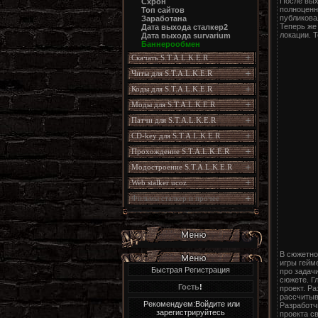
После вых
Схрон
полноценн
Топ сайтов
публикова
Заработана
Теперь же
Дата выхода сталкер2
локации. 
Дата выхода survarium
Баннерообмен
Скачать S.T.A.L.K.E.R
Читы для S.T.A.L.K.E.R
Коды для S.T.A.L.K.E.R
Моды для S.T.A.L.K.E.R
Патчи для S.T.A.L.K.E.R
CD-key для S.T.A.L.K.E.R
Прохождение S.T.A.L.K.E.R
Модостроение S.T.A.L.K.E.R
Web stalker ucoz
Фильмы сталкер и прочее
В сюжетно
игры гейм
Быстрая Регистрация
про задач
сюжете. Г
Гость
!
проект. Ра
рассчитыв
Рекомендуем:Войдите или
Разработчи
зарегистрируйтесь
проекта с