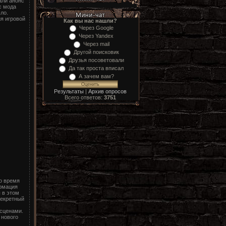
али анонс
с мода
ло.
я игровой
Как вы нас нашли?
Через Google
Через Yandex
Через mail
Другой поисковик
Друзья посоветовали
Да так проста вписал
А зачем вам?
Результаты
|
Архив опросов
Всего ответов:
3751
о время
ормация
 в этом
секретный
 сценами.
 нового