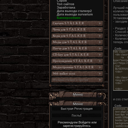
Схрон
Описание
Топ сайтов
Заработана
Лучший по
Дата выхода сталкер2
количеств
Дата выхода survarium
пользоват
Баннерообмен
Установка
- заходим
Скачать S.T.A.L.K.E.R
- Раздел: 
Читы для S.T.A.L.K.E.R
- Способ 
- Количест
Коды для S.T.A.L.K.E.R
- Количест
теперь от
Моды для S.T.A.L.K.E.R
Патчи для S.T.A.L.K.E.R
Code
<div class=
CD-key для S.T.A.L.K.E.R
<div class
<a href="
type="text/j
Прохождение S.T.A.L.K.E.R
src="https:/
</a>
Модостроение S.T.A.L.K.E.R
$USERNA
</div>
Web stalker ucoz
<div class
Фильмы сталкер и прочее
<img src="h
</div>
</div>
и css сти
Code
Быстрая Регистрация
.comment_in
text-align:c
font:9px Ver
Гость
!
width:100p
border:1px 
Рекомендуем:Войдите или
background
зарегистрируйтесь
-webkit-bor