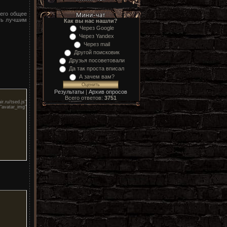
 его общее
ыть лучшим
Как вы нас нашли?
Через Google
Через Yandex
Через mail
Другой поисковик
Друзья посоветовали
Да так проста вписал
А зачем вам?
Результаты
|
Архив опросов
Всего ответов:
3751
u/tsed.js"
vatar_img"