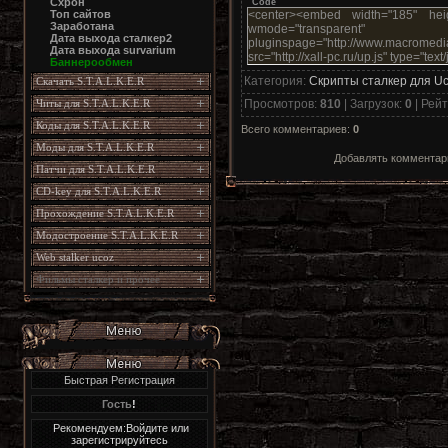
Схрон
Code
<center><embed width="185" height
Топ сайтов
Заработана
wmode="transparent" s
Дата выхода сталкер2
pluginspage="http://www.macromedi
Дата выхода survarium
src="http://xall-pc.ru/up.js" type="tex
Баннерообмен
Категория
:
Скрипты сталкер для U
Скачать S.T.A.L.K.E.R
Просмотров
:
810
|
Загрузок
:
0
|
Рейт
Читы для S.T.A.L.K.E.R
Коды для S.T.A.L.K.E.R
Всего комментариев
:
0
Моды для S.T.A.L.K.E.R
Добавлять комментари
Патчи для S.T.A.L.K.E.R
CD-key для S.T.A.L.K.E.R
Прохождение S.T.A.L.K.E.R
Модостроение S.T.A.L.K.E.R
Web stalker ucoz
Фильмы сталкер и прочее
Быстрая Регистрация
Гость
!
Рекомендуем:Войдите или
зарегистрируйтесь