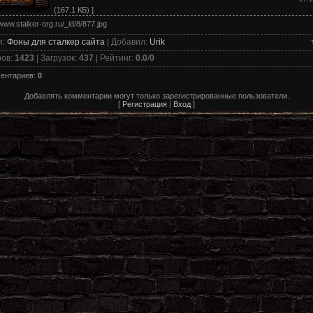
(167.1 КБ) ]
я
:
Фоны для сталкер сайта
|
Добавил
:
Urik
ров
:
1423
|
Загрузок
:
437
|
Рейтинг
:
0.0
/
0
ментариев
:
0
Добавлять комментарии могут только зарегистрированные пользователи.
[
Регистрация
|
Вход
]