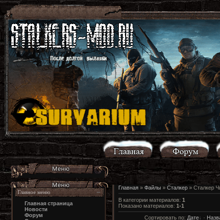
Главная
»
Файлы
»
Сталкер
» Сталкер Ч
Главное меню
В категории материалов
:
1
Главная страница
Показано материалов
:
1-1
Новости
Форум
Сортировать по
:
Дате
·
Назв