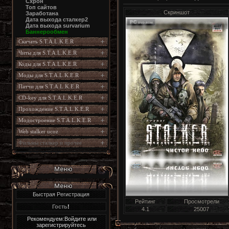
Схрон
Топ сайтов
Скриншот
Заработана
Дата выхода сталкер2
Дата выхода survarium
Баннерообмен
Скачать S.T.A.L.K.E.R
Читы для S.T.A.L.K.E.R
Коды для S.T.A.L.K.E.R
Моды для S.T.A.L.K.E.R
Патчи для S.T.A.L.K.E.R
CD-key для S.T.A.L.K.E.R
Прохождение S.T.A.L.K.E.R
Модостроение S.T.A.L.K.E.R
Web stalker ucoz
Фильмы сталкер и прочее
Быстрая Регистрация
Рейтинг
Просмотрели
Гость
!
4.1
25007
Рекомендуем:Войдите или
зарегистрируйтесь