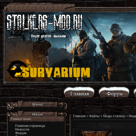
Главная
»
Файлы
»
Моды сталкер
»
Моды
Главное меню
Главная страница
Новости
Форум