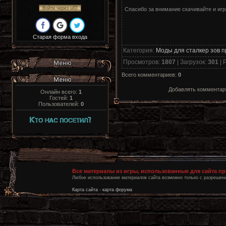
Войти через uID
Спасибо за внимание скачивайте и игр
Старая форма входа
Категория
:
Моды для сталкер зов 
Просмотров
:
1807
|
Загрузок
:
301
|
Р
Всего комментариев
:
0
Добавлять комментари
Онлайн всего:
1
Гостей:
1
Пользователей:
0
Все материалы из игры, использованные для сайта п
Любое использование материалов сайта возможно только с разрешени
Карта сайта
-
карта форума