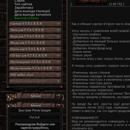
Схрон
[ ·
(1.85 ГБ) ]
Топ сайтов
Заработана
Дата выхода сталкер2
Дата выхода survarium
Баннерообмен
Скачать S.T.A.L.K.E.R
Как и обещал сделал вторую часть мод
Читы для S.T.A.L.K.E.R
Хочу начать с сравнения моей первой
-Улучшена графика
Коды для S.T.A.L.K.E.R
-Добавлено новые стволы
-Добавлено на локаций больше аномал
Моды для S.T.A.L.K.E.R
-Повышена сложность
-Добавлен Атмосфеар мод
Патчи для S.T.A.L.K.E.R
-Новое меню
-Новые звуки
CD-key для S.T.A.L.K.E.R
-В начеле игры у вас только болты ,но
Прохождение S.T.A.L.K.E.R
А теперь хочу сравнить первую часть 
Модостроение S.T.A.L.K.E.R
-Изменены звуки стволов
Web stalker ucoz
-Увеличены награды за некоторые кве
-Изменены текстуры и увеличена слож
Фильмы сталкер и прочее
-Изменены текстуры долга
-Изменены параметры Артефактов (Б
дополнительные порамтры)
-Вы играете за сталкера по кличке "Во
-Измены прицелы и биноколь ,на перво
Ну вроде бы всё ,квесты ещё делат
примерно летом 2012 года ,примерно
Быстрая Регистрация
сюжет и квесты ,так что ждите продолж
Гость
!
!!!!!ВНИМАНИЕ!!!!!
Мод не рекомендуется совмещать с п
Рекомендуем:Войдите или
собой ухудшения гемплэя, и есчо в 
зарегистрируйтесь
отключить его.