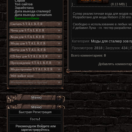
Схрон
[ ·
(8.13 MB) ]
Топ сайтов
Заработана
Дата выхода сталкер2
Супер реалистичная вода для модов н
Дата выхода survarium
Разработано для мода Reborn 2.50 его 
Баннерообмен
Скачать S.T.A.L.K.E.R
Свободно к использованию в любых м
// добавил Лука - гл. тестер разработк
Читы для S.T.A.L.K.E.R
Коды для S.T.A.L.K.E.R
Категория
:
Моды для сталкер зов 
Моды для S.T.A.L.K.E.R
Просмотров
:
2818
|
Загрузок
:
434
|
Р
Патчи для S.T.A.L.K.E.R
Всего комментариев
:
0
CD-key для S.T.A.L.K.E.R
Прохождение S.T.A.L.K.E.R
Добавлять комментари
Модостроение S.T.A.L.K.E.R
Web stalker ucoz
Фильмы сталкер и прочее
Быстрая Регистрация
Гость
!
Рекомендуем:Войдите или
зарегистрируйтесь