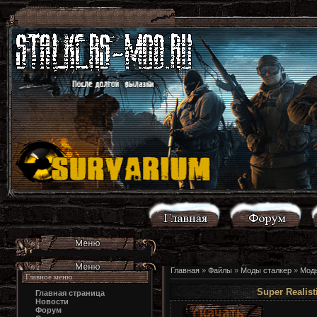
Главная
»
Файлы
»
Моды сталкер
»
Моды
Главное меню
Super Realist
Главная страница
Новости
Форум