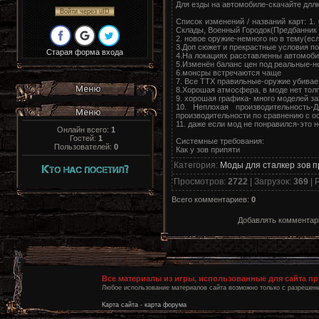
Для езды на автомобиле-скачайте дллк
Войти через uID
Список изменений / названий карт: 1.
Склады, Военный Городок(Предбанник 
2. новое оружие-немного но в тему(ес
3.Доп сюжет и прекрастные условия п
Старая форма входа
4.На локациях расставленны автомобил
5.Изменён баланс цен под реальные-не
6.монсры встречаются чаще
7. Все ТТХ правильные-оружие убивае
8.Хорошая атмосфера, в моде нет тол
9. хорошая графика- много моделей з
10. Неплохая производительность
производительности по сравнению с 
11. даже если мод не понравился-это 
Онлайн всего:
1
Гостей:
1
Системные требования:
Пользователей:
0
Как у зов припяти
Категория
:
Моды для сталкер зов 
Просмотров
:
2722
|
Загрузок
:
369
|
Р
Всего комментариев
:
0
Добавлять комментари
Все материалы из игры, использованные для сайта п
Любое использование материалов сайта возможно только с разрешени
Карта сайта
-
карта форума