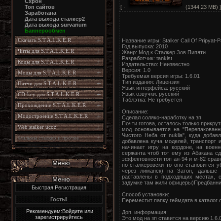
Схрон
[ ·
(1344.23 MB) ]
Топ сайтов
Заработана
Дата выхода сталкер2
Дата выхода survarium
Баннерообмен
Скачать S.T.A.L.K.E.R
Название игры: Stalker Call Of Pripyat
Год выпуска: 2010
Читы для S.T.A.L.K.E.R
Жанр: Мод к Сталкер Зов Пипяти
Разработчик: tankist
Коды для S.T.A.L.K.E.R
Издательство: Неизвестно
Версия: 1.0
Моды для S.T.A.L.K.E.R
Требуемая версия игры: 1.6.01
Тип издания: Лицензия
Патчи для S.T.A.L.K.E.R
Язык интерфейса: русский
Язык озвучки: русский
CD-key для S.T.A.L.K.E.R
Таблэтка: Не требуется
Прохождение S.T.A.L.K.E.R
Описание:
Модостроение S.T.A.L.K.E.R
Сделал соляко-наработку на зп
Почти готова, осталось только прикру
Web stalker ucoz
мод основывается на "Перепакован
Чистого Неба от nuklia", куда доба
Фильмы сталкер и прочее
добавлена куча моделей, транспорт и
начинает игру на кордоне, на воен
сержанта чтоб тот ему из Абакана сд
эффектовности топ ан-94 и м-82 сравн
по сталкеровски то оно становится 
через лиманск) на Затон, дальше 
раставлены в подходящих местах, с
задумке там жили офицеры)Предбанник
Быстрая Регистрация
Способ установки:
Гость
!
Переместит папку геймдата в каталог с
Рекомендуем:Войдите или
Доп. информация:
зарегистрируйтесь
Это мод на зп ставится на версию 1.6.