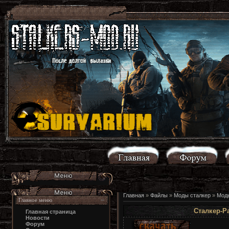
Главная
»
Файлы
»
Моды сталкер
»
Моды
Главное меню
Сталкер-Р
Главная страница
Новости
Форум