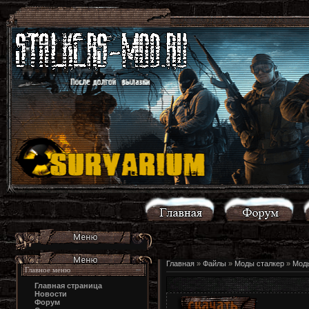
Главная
»
Файлы
»
Моды сталкер
»
Моды
Главное меню
Главная страница
Новости
Форум