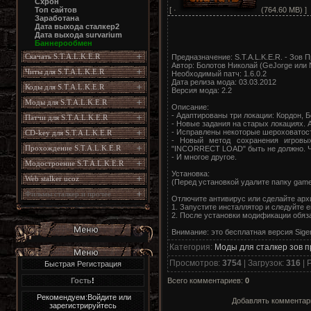
Схрон
[ ·
(764.60 MB) ]
Топ сайтов
Заработана
Дата выхода сталкер2
Дата выхода survarium
Баннерообмен
Скачать S.T.A.L.K.E.R
Предназначение: S.T.A.L.K.E.R. - Зов 
Автор: Болотов Николай (GeJorge или 
Читы для S.T.A.L.K.E.R
Необходимый патч: 1.6.0.2
Дата релиза мода: 03.03.2012
Коды для S.T.A.L.K.E.R
Версия мода: 2.2
Моды для S.T.A.L.K.E.R
Описание:
- Адаптированы три локации: Кордон, 
Патчи для S.T.A.L.K.E.R
- Новые задания на старых локациях. 
- Исправлены некоторые шероховатос
CD-key для S.T.A.L.K.E.R
- Новый метод сохранения игровых
Прохождение S.T.A.L.K.E.R
"INCORRECT LOAD" быть не должно. Чу
- И многое другое.
Модостроение S.T.A.L.K.E.R
Установка:
Web stalker ucoz
(Перед установкой удалите папку gamed
Фильмы сталкер и прочее
Отлючите антивирус или сделайте арх
1. Запустите инсталлятор и следуйте е
2. После установки модификации обяза
Внимание: это бесплатная версия Siger
Категория
:
Моды для сталкер зов 
Просмотров
:
3754
|
Загрузок
:
316
|
Р
Быстрая Регистрация
Всего комментариев
:
0
Гость
!
Рекомендуем:Войдите или
Добавлять комментари
зарегистрируйтесь