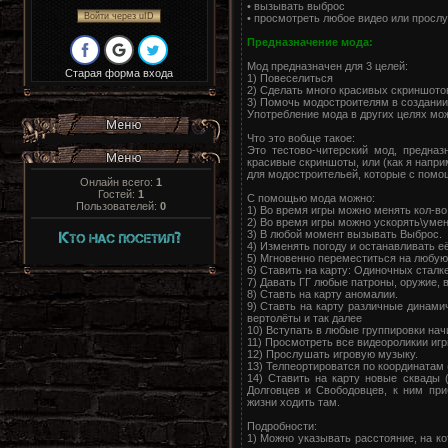
• вызывать выброс
Войти через uID
• просмотреть любое видео или просл
Предназначение мода:
Мод предназначен для 3 целей:
Старая форма входа
1) Повеселиться
2) Сделать много красивых скриншото
3) Помочь модостроителям в создании
Употребление мода в других целях мож
Что это вобще такое:
Это тестово-читерский мод, предназ
красивые скриншоты, или (как я напри
для модостроительей, которые с помо
Онлайн всего:
1
Гостей:
1
С помощью мода можно:
Пользователей:
0
1) Во время игры можно менять кол-во 
2) Во время игры можно ускорять\уме
3) В любой момент вызывать Выброс.
4) Изменять погоду и останавливать е
5) Мгновенно переместиться на любую
6) Ставить на карту: Одиночных сталк
7) Давать ГГ любые патроны, оружие, 
8) Ставть на карту аномалии.
9) Ставть на карту различные динами
вертолёты и так далее
10) Вступать в любые группировки нач
11) Просмотреть все видеороликии иг
12) Прослушать игровую музыку.
13) Телпеортироватся по координатам 
14) Ставить на карту новые сквады 
Долговцев и Свободовцев, к ним пр
жизни ходить там.
Подробности:
1) Можно указывать расстояние, на ко