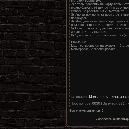
метрами перед ним.
2) Чтобы добавить на карту новый отр
можно ближе к её центру ( по умолчан
смарте на расстоянии 20 метров от ГГ
3) Иногда при попытке посмотреть виде
подождать.
4) Мод довольно легко адаптироват
помечены строчкой "Повелителт Зоны
5) Если спауните одиночек, ни в кое
делаешь?" — Игра вылетет.
6) Одиночные сталкеры и монстры (не 
Внимание:
Мод тестировапся на экране 4:3 с 
монитровах не гарантирована.
Категория
:
Моды для сталкер зов 
Просмотров
:
6030
|
Загрузок
:
871
|
Р
Всего комментариев
:
0
Добавлять комментари