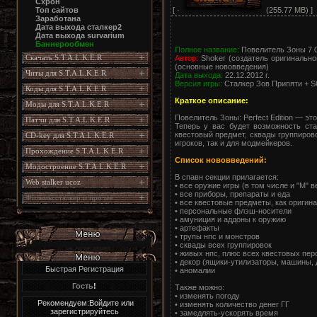
Схрон
[ ·
(255.77 MB) ]
Топ сайтов
Заработана
Дата выхода сталкер2
Дата выхода survarium
Баннерообмен
Полное название:
Повелитель Зоны 7.0 
Скачать S.T.A.L.K.E.R
Автор:
Shoker (создатель оригинально
(основные нововведения)
Читы для S.T.A.L.K.E.R
Дата выхода:
22.12.2012 г.
Версия игры:
Сталкер Зов Припяти + S
Коды для S.T.A.L.K.E.R
Краткое описание:
Моды для S.T.A.L.K.E.R
Повелитель Зоны: Perfect Edition — э
Патчи для S.T.A.L.K.E.R
Теперь у вас будет возможность ста
квестовый предмет, сквады группиров
CD-key для S.T.A.L.K.E.R
игроков, так и для модмейкеров.
Прохождение S.T.A.L.K.E.R
Список нововведений:
Модостроение S.T.A.L.K.E.R
В спавн секции прилагается:
Web stalker ucoz
• все оружие игры (в том числе и "М" в
• все приборы, препараты и еда
Фильмы сталкер и прочее
• все квестовые предметы, как оригина
• персональные флэш-носители
• амуниция и аддоны к оружию
• артефакты
• трупы нпс и монстров
• сквады всех группировок
• живых нпс, плюс всех квестовых пе
• декор (ящики-утилизаторы, машины, д
Быстрая Регистрация
• аномалии
Гость
!
Также можно:
• изменять погоду
Рекомендуем:Войдите или
• изменять количество денег ГГ
зарегистрируйтесь
• замедлять-ускорять время