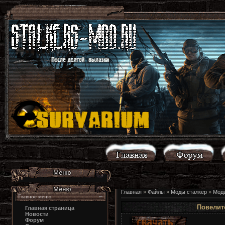
Главная
»
Файлы
»
Моды сталкер
»
Моды
Главное меню
Повелите
Главная страница
Новости
Форум