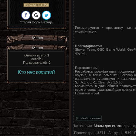
Войти через uID
Старая форма входа
Рекомендуется к просмотру, так 
модификации.
Благодарности:
Shoker Team, GSC Game World, GeeP_85
другие.
Онлайн всего:
1
Гостей:
1
Пользователей:
0
Перспективы:
Разработка модификации продолжает
оружия, а также поменять некоторы
параллельно существует и развива
S.T.A.L.K.E.R.: Clear Sky 1.5.10.
Кроме того, в дальнейшем планирует
свою очередь, адаптаций для других м
Приятной игры!
Категория
:
Моды для сталкер зов 
Просмотров
:
3271
|
Загрузок
:
539
|
Р