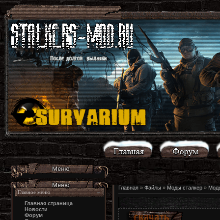
Главная
»
Файлы
»
Моды сталкер
»
Моды
Главное меню
Главная страница
Новости
Форум