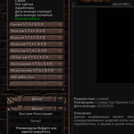
Схрон
[ ·
(66.03 МБ) ]
Топ сайтов
Заработана
Дата выхода сталкер2
Дата выхода survarium
Баннерообмен
Скачать S.T.A.L.K.E.R
Читы для S.T.A.L.K.E.R
Коды для S.T.A.L.K.E.R
Моды для S.T.A.L.K.E.R
Патчи для S.T.A.L.K.E.R
CD-key для S.T.A.L.K.E.R
Прохождение S.T.A.L.K.E.R
Модостроение S.T.A.L.K.E.R
Web stalker ucoz
Фильмы сталкер и прочее
Разработчик:
LoopinG
Платформа:
Сталкер Зов Припяти 1.6
Дата выхода:
13.03.2015
Описание:
Быстрая Регистрация
Данная модификация меняет вне
отредактированных моделей взяты неп
Гость
!
переработаны, а оружие в целом получ
Рекомендуем:Войдите или
зарегистрируйтесь