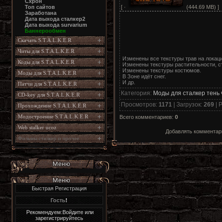
Схрон
[ ·
(444.69 MB) ]
Топ сайтов
Заработана
Дата выхода сталкер2
Дата выхода survarium
Баннерообмен
Скачать S.T.A.L.K.E.R
Читы для S.T.A.L.K.E.R
Изменены все текстуры трав на локаци
Коды для S.T.A.L.K.E.R
Изменены текстуры растительности, сте
Изменены текстуры костюмов.
Моды для S.T.A.L.K.E.R
В Зоне идёт снег.
И др.
Патчи для S.T.A.L.K.E.R
Категория
:
Моды для сталкер тень
CD-key для S.T.A.L.K.E.R
Просмотров
:
1171
|
Загрузок
:
269
|
Р
Прохождение S.T.A.L.K.E.R
Модостроение S.T.A.L.K.E.R
Всего комментариев
:
0
Web stalker ucoz
Добавлять комментари
Фильмы сталкер и прочее
Быстрая Регистрация
Гость
!
Рекомендуем:Войдите или
зарегистрируйтесь