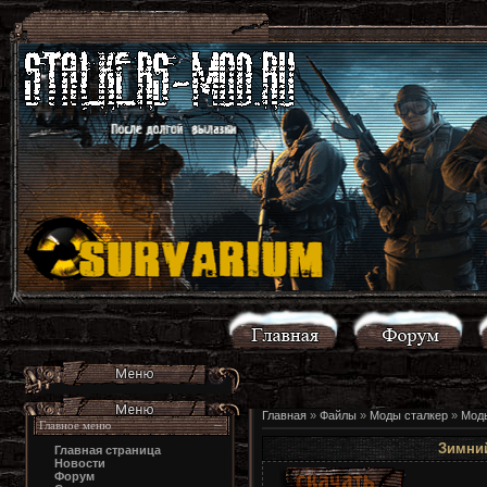
Главная
»
Файлы
»
Моды сталкер
»
Моды
Главное меню
Зимний
Главная страница
Новости
Форум