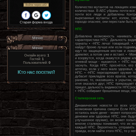
Войти через uID
Количество мутантов на локациях изм
количествах. В АЕС убраны почти все
почти все люди и добавлены Контр
вырезанные мутанты: кот, излом, гр
гораздо опаснее, они перестали быть 
Старая форма входа
НПС
Добавлена возможность нанимать с
характеристики НПС. Дальность види
гранаты • -НПС лечат товарищей. • 
найдут броню лучше или если поднимут
идут по защищенным местам и ложатс
дремлют, а потом уже и встают. • -Мон
Онлайн всего:
1
и взорвутся, когда окажутся рядом ил
Гостей:
1
огневой мощи - ныкаются. • -НПС по
Пользователей:
0
заснуть. Когда НПС проснётся, его
аптечку, если у него мало здоровья, 
НПС. • -НПС перезаряжают оружие по
дубасит прикладом всех врагов, кото
ранение, то, оказавшись в укрытии, о
огня оказался друг, НПС прекращает 
прицел, дальность видимости НПС(когд
• -НПС собирают брошенные вещи, об
Сталкерская сеть
Динамические новости со всех уго
возможная причина смерти Если НПС 
осталось мало денег - может попросит
денежки или здоровье НПС, они буду
улучшенное оружие), он может попыта
многие сталкеры понимают, что их мо
каждый НПС. Вероятность отправить 
правда, если найти этого НПС, то у нег