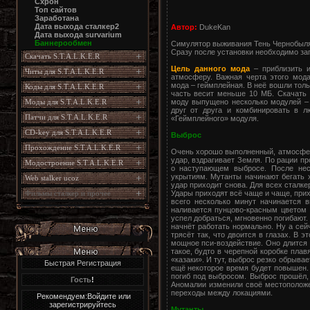
Схрон
Топ сайтов
Заработана
Дата выхода сталкер2
Автор:
DukeKan
Дата выхода survarium
Баннерообмен
Симулятор выживания Тень Чернобыля
Сразу после установки необходимо запус
Скачать S.T.A.L.K.E.R
Цель данного мода
– приблизить и
Читы для S.T.A.L.K.E.R
атмосферу. Важная черта этого мод
мода – геймплейная. В неё вошли тол
Коды для S.T.A.L.K.E.R
часть весит меньше 10 МБ. Скачать 
моду выпущено несколько модулей – 
Моды для S.T.A.L.K.E.R
друг от друга и комбинировать в л
Патчи для S.T.A.L.K.E.R
«Геймплейного» модуля.
CD-key для S.T.A.L.K.E.R
Выброс
Прохождение S.T.A.L.K.E.R
Очень хорошо выполненный, атмосфер
удар, вздрагивает Земля. По рации 
Модостроение S.T.A.L.K.E.R
о наступающем выбросе. После нес
укрытиям. Мутанты начинают бегать 
Web stalker ucoz
удар приходит снова. Для всех сталке
Удары приходят всё чаще и чаще, прих
Фильмы сталкер и прочее
всего несколько минут начинается 
наливается пунцово-красным цветом .
успел добраться, мгновенно погибают.
начнёт работать нормально. Ну а се
трясёт так, что двоится в глазах. В 
мощное пси-воздействие. Оно длится
такое, будто в черепной коробке пла
«казаки». И тут, выброс резко обрыва
Быстрая Регистрация
ещё некоторое время будет повышен. С
погиб под выбросом. Выброс прошёл,
Гость
!
Аномалии изменили своё местоположе
переходы между локациями.
Рекомендуем:Войдите или
зарегистрируйтесь
Мутанты