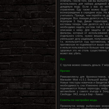
отличить. После того, как вы выпьете
использовать для набора дождевой 
дождевую воду. Если у вас их нет
отравление. Еду также можно будет
вознаграждение в середине игры. На 
учитывать. Прежде, чем перейти на д
радиации. Все локации делятся на 5 ви
Агропром 3. Бар, Дикая территория,
костюмы теперь тоже делятся на 5 кл
необходимо надеть костюм той же ст
описании к нему. Для защиты от ра
фильтры, которые от использования 
отдельного слота, нужно вешать на
уменьшает дозу радиации, получаемой
т.к. используется худ противогаза
противогазе не поднимается выше опр
и нельзя пользоваться больше чем одн
здоровья это не столь существенно, 
может вас убить.
Лут.
С трупов можно снимать деньги. У мё
Прочее
Ремкомплекты для бронекостюмов, ос
Marauder Mod v1.5.1 Большой выбор 
Новые текстуры новичков и бандитов Н
необходимость сна Изменено отображ
поднимаются Новые переходы, инфу 
автомобиля: у самого въезда в Зону
Свободы- УАЗ, вход в Бар – Камаз
Советы по настройке мода.
Промежуток между выбросами можно 
можно включить отображение служебно