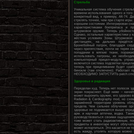
Стрельба
Уникальная система обучения стрельб
времени использования одного и того 
конкретный вид, к примеру, АК-74. Д
стрелять точнее, чем при старте игры.
хорошем состоянии. Интегрирован снай
характеристиками боеприпаса и п
штурмовое оружие. Теперь убойность
Однако, остальные характеристики у к
жёстких условиях Зоны. Штурмовое 
дистанциях, на дальних придётся
Бронебойный патрон, благодаря серд
через препятствия, почти не теряя св
попадании в мягкие ткани, поража
использовать патроны, их необходи
компьютерный прицел-модуль управл
включится система подсветки прицела
теперь при прицеливании будет сраб
бинокле (там отключено). Работает п
НЕОБХОДИМО ЗАПУСТИТЬ patch.cmd!!
Здоровье и радиация
Переделан худ. Теперь нет полосок зд
экран покраснеет. Ещё ниже – начнё
может выронить оружие, его здорово 
Radiation & Cardiography mod, но сх
заражённой территории уровень облу
предела. Чем сильнее облучение орг
здоровье не поднимается выше опреде
арм. и научная аптечки, водка. Такж
руководствоваться своими ощущениям
тоже может стать радиоактивным, по
предметы в инвентаре могут облучать
может испортиться. Это касается не то
есть жажда, утолять которую можно 