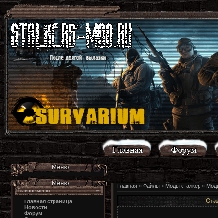
Главная
»
Файлы
»
Моды сталкер
»
Моды
Главное меню
Ста
Главная страница
Новости
Форум