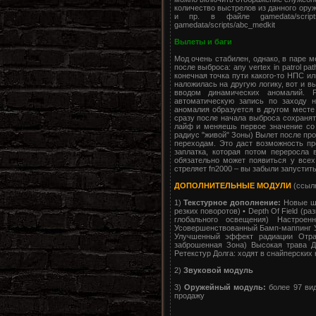
количество выстрелов из данного оруж
и пр. в файле gamedata/scripts
gamedata/scripts/abc_medkit
Вылеты и баги
Мод очень стабилен, однако, в паре м
после выброса: any vertex in patrol 
конечная точка пути какого-то НПС и
наложилась на другую логику, вот и в
вводом динамических аномалий. 
автоматическую запись по заходу н
аномалия образуется в другом месте 
сразу после начала выброса сохранять
лайф и меняешь первое значение со 1
радиус "живой" Зоны) Вылет после пр
переходам. Это даст возможность пр
заплатка, которая потом переросла
обязательно может появиться у все
стреляет fn2000 – вы забыли запустить
ДОПОЛНИТЕЛЬНЫЕ МОДУЛИ
(ссылк
1)
Текстурное дополнение:
Новые ше
резких поворотов) • Depth Of Field (р
глобального освещения) Настрое
Усовершенствованный Бамп-маппинг 
Улучшенный эффект радиации Отраж
заброшенная Зона) Высокая трава Д
Ретекстур Долга: ходят в снайперских
2)
Звуковой модуль
3)
Оружейный модуль:
более 97 вид
продажу