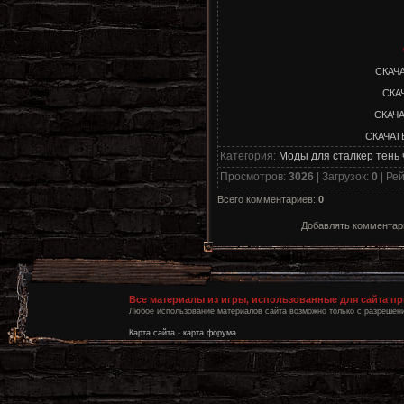
СКАЧА
СКАЧ
СКАЧА
СКАЧАТЬ
Категория
:
Моды для сталкер тень
Просмотров
:
3026
|
Загрузок
:
0
|
Рей
Всего комментариев
:
0
Добавлять комментари
Все материалы из игры, использованные для сайта п
Любое использование материалов сайта возможно только с разрешени
Карта сайта
-
карта форума