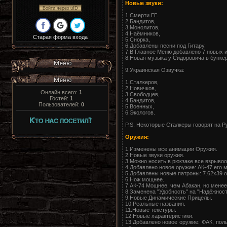
Новые звуки:
Войти через uID
1.Смерти ГГ.
2.Бандитов,
3.Монолитов,
4.Наёмников,
Старая форма входа
5.Снорка,
6.Добавлены песни под Гитару.
7.В Главное Меню добавлено 7 новых и
8.Новая музыка у Сидоровича в бункер
9.Украинская Озвучка:
1.Сталкеров,
2.Новичков,
Онлайн всего:
1
3.Свободцев,
Гостей:
1
4.Бандитов,
Пользователей:
0
5.Военных,
6.Экологов.
P.S. Некоторые Сталкеры говорят на Р
Оружия:
1.Изменены все анимации Оружия.
2.Новые звуки оружия.
3.Можно носить в рюкзаке все взрыво
4.Добавлено новое оружие: АК-47 его 
5.Добавлены новые патроны: 7.62х39 о
6.Нож мощнее.
7.АК-74 Мощнее, чем Абакан, но менее
8.Заменена "Удобность" на "Надёжност
9.Новые Динамические Прицелы.
10.Реальные названия.
11.Новые текстуры.
12.Новые характеристики.
13.Добавлено новое оружие: ФАК, поль