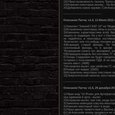
18)Убрал возможность таскать Трупы и 
19)Изменил некоторые иконки... На бо
20)Добавлено новое оружие: Colt Anac
-------------------------------------
Описание Патча: v1.4, 13 Июля 2012 
1)Заменен "Зимний СКАТ-10" на "Мод
2)Исправлены некоторые ляпы в кост
3)Изменены характеристики всей бр
защиту от радиации. На у вот с Научн
не надейтесь в некоторых костюма
Экзоскелет, или что нибудь похожее до
4)Возращен старый фонарь. По пр
галогеновый фонарь, то в архиве 
"Возращение синего гал. фонарика", ки
5)Возращена модель без костюма, ГГ в
6)Теперь Сидорович не будет говорить:
туториал о пользовании ПДА. И не над
начать квест. (АМК)
7)Исправлен вылет, при убийстве ГГ, ко
8)Новые хит-марки. (DMX)
9)Исправлены некоторые текстовые о
10)Энергетический напиток, восстана
-------------------------------------
Описание Патча: v1.5, 29 декабря 20
1)Убран мод "16 Ячеек для Артефактов
при одевании 6 арта - вылет.
2)Исправлен вылет, при том, когда пы
3)Заменена немецкая озвучка некотор
4)Изменен некоторый текст в моде.
5)Убрал диалог приветствия у Васяна 
6)Colt Anaconda теперь продается не т