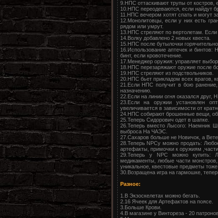
9.НПС оттаскивают трупы от костров, е
10.НПС переодеваются, если найдут бр
11.НПС вечером хотят спать и могут 
12.Монолитовцы, если у них есть гран
рядом или умрут.
13.НПС стреляют по вертолетам. Если 
14.Волку добавлено 2 новых квеста.
15.НПС после бутылочки горячительног
16.Использование аптечек и бинтов: 
бинт, если кровотечение.
17.Менеджер оружия: управляет выбо
18.НПС перезаряжают оружие после бо
19.НПС стреляют из подствольников.
20.НПС бьет прикладом всех врагов, к
21.Если НПС получит в бою ранение, 
назначению.
22.Если на линии огня оказался друг,
23.Если на оружии установлен опт
увеличивается в зависимости от кратн
24.НПС собирают брошенные вещи, об
25.Теперь Сидорович одет в шапке.
26.Теперь вместо Лысого: Наемник Ш
выброса На ЧАЭС.
27.Сахаров больше не Новичок, а Вете
28.Теперь NPCу можно продать: Любо
артефакты, примочки к оружиям ,части
29.Теперь у NPC можно купить: 
медикаменты, любые части монстров,
уникальное, квестовые предметы тоже 
30.Возращена игра на гармошке, тепер
Разное:
1.В Экзоскелетах можно бегать.
2.16 Ячеек для Артефактов на поясе.
3.Больше Крови.
4.В магазине у Винтореза - 20 патронов