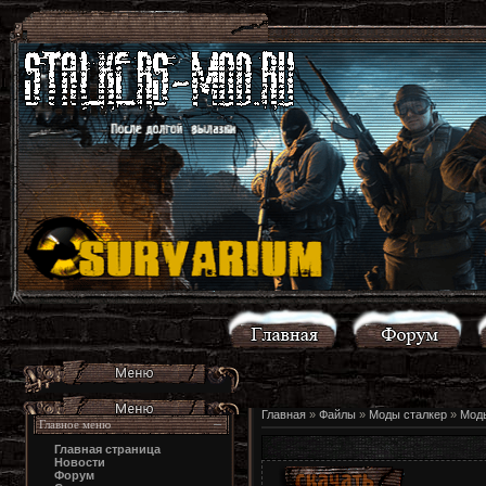
Главная
»
Файлы
»
Моды сталкер
»
Моды
Главное меню
Главная страница
Новости
Форум