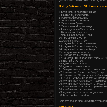
убить кого-то возможность есть, но ем
В Игру Добавлено 30 Новых костюм
1.Коричневый бандитский Плащ,
2.Прототип Экзоскелета,
3.Армейский бронежилет,
4.Экзоскелет наемников,
5.Экзоскелет Долга,
6.Экзоскелет Монолитовца,
7.Поврежденный Экзоскелет,
8.Экзоскелет Свободы,
9.Чёрный бандитский Плащ,
10.Армейский СКАТ-9,
11.Армейский СКАТ-10,
12.Научный Костюм Наемника,
13.Научный Костюм Монолита,
14.Научный Костюм Свободы,
15.Бандитский экзоскелет,
16.Экзоскелет Осознания,
17.Нанозащитный костюм "Стальной К
18.Зимний СКАТ-10,
19.Куртка (Не Кожаная),
20.Куртка с противогазом,
21.Бандитская куртка с противогазом,
22.Комбинезон "Ветер свободы" с прот
23.Комбинезон "Страж свободы" с прот
24.ПСЗ-9Д-2 "Броня "Долга" С Противо
25.Улучшенный комбинезон наёмника,
26.Улучшенный комбинезон сталкера,
27.Комбинезон Монолита с противогаз
28.Комбинезон «Архангел»,
29.Улучшенный Черный Бандитский Пл
30.Тяжелый Костюм Долга.
Всю эту броню можно купить у торговц
Торговцы: