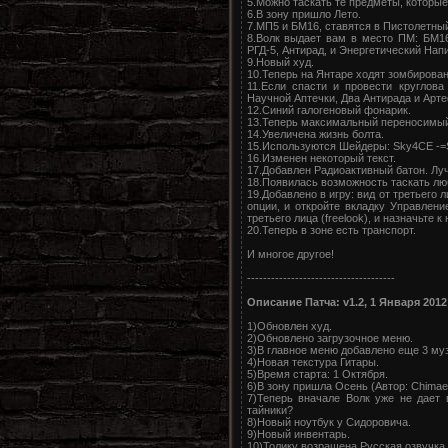
5.Можно таскать те предметы, которые Л
6.В зону пришло Лето.
7.МП5 и БМ16, ставятся в Пистолетный
8.Волк выдает вам в место ПМ: БМ16
РГД-5, Антирад, и Энергетический Напи
9.Новый худ.
10.Теперь на Янтаре ходят зомбирова
11.Если спасти и провести круглов
Научной Аптечки, Два Антирада и Арте
12.Синий галогеновый фонарик.
13.Теперь максимальный переносимый 
14.Увеличена жизнь болта.
15.Используются Шейдеры: Sky4CE -
16.Изменен некоторый текст.
17.Добавлен Радиоактивный батон. Луч
18.Появилась возможность таскать лю
19.Добавлено в игру: вид от третьего 
опции, и откройте вкладку Управление
третьего лица (freelook), и назначьте к
20.Теперь в зоне есть транспорт.
И многое другое!
-------------------------------------
Описание Патча: v1.2, 1 Января 2012
1)Обновлен худ.
2)Обновлено загрузочное меню.
3)В главное меню добавлено еще 3 му
4)Новая текстура Гитары.
5)Время старта: 1 Октября.
6)В зону пришла Осень (Автор: Chimae
7)Теперь вначале Волк уже не дает
тайники?
8)Новый ноутбук у Сидоровича.
9)Новый инвентарь.
10)Толику возращена Русская озвучка.