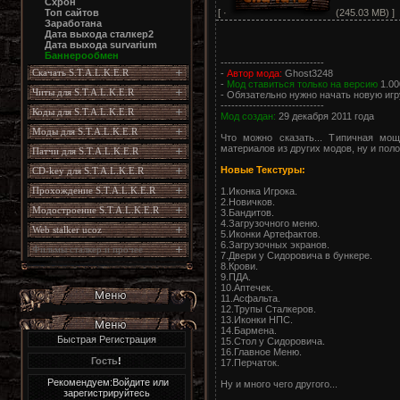
Схрон
[ ·
(245.03 MB) ]
Топ сайтов
Заработана
Дата выхода сталкер2
Дата выхода survarium
Баннерообмен
-----------------------------
Скачать S.T.A.L.K.E.R
-
Автор мода:
Ghost3248
-
Мод ставиться только на версию
1.00
Читы для S.T.A.L.K.E.R
- Обязательно нужно начать новую игру
-----------------------------
Коды для S.T.A.L.K.E.R
Мод создан:
29 декабря 2011 года
Моды для S.T.A.L.K.E.R
Что можно сказать... Типичная мощ
материалов из других модов, ну и пол
Патчи для S.T.A.L.K.E.R
Новые Текстуры:
CD-key для S.T.A.L.K.E.R
Прохождение S.T.A.L.K.E.R
1.Иконка Игрока.
2.Новичков.
Модостроение S.T.A.L.K.E.R
3.Бандитов.
4.Загрузочного меню.
Web stalker ucoz
5.Иконки Артефактов.
6.Загрузочных экранов.
Фильмы сталкер и прочее
7.Двери у Сидоровича в бункере.
8.Крови.
9.ПДА.
10.Аптечек.
11.Асфальта.
12.Трупы Сталкеров.
13.Иконки НПС.
14.Бармена.
Быстрая Регистрация
15.Стол у Сидоровича.
16.Главное Меню.
Гость
!
17.Перчаток.
Рекомендуем:Войдите или
Ну и много чего другого...
зарегистрируйтесь