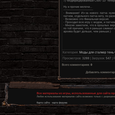
7)"Модифицированный СКАТ-10" теперь 
Ну и прочие мелочи...
-----------------------------
- Внимание! Из-за нового патча нуж
патчем, отдельного патча нету, по раз
- Возможно это Финальная версия.
- Проходил всю игру с модом, и патчем 
- Многие заметили, что в прошлых ве
по той причине, что я раньше сжимал 
архива будет дольше, чем раньше.)
Категория
:
Моды для сталкер тень
Просмотров
:
3288
|
Загрузок
:
547
|
Р
Всего комментариев
:
0
Добавлять комментари
Все материалы из игры, использованные для сайта п
Любое использование материалов сайта возможно только с разрешени
Карта сайта
-
карта форума