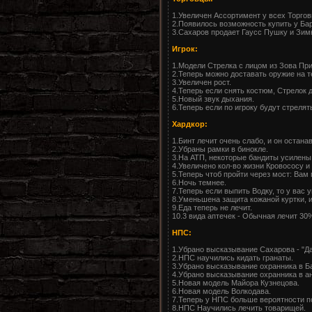
1.Увеличен Ассортимент у всех Торгов
2.Появилось возможность купить у Бар
3.Сахаров продает Гаусс Пушку и Зимн
Игрок:
1.Модели Стрелка с лицом из Зова При
2.Теперь можно доставать оружие на т
3.Увеличен рост.
4.Теперь если снять костюм, Стрелок д
5.Новый звук дыхания.
6.Теперь если по игроку будут стрелять
Хардкор:
1.Бинт лечит очень слабо, и он остан
2.Убраны рамки в бинокле.
3.На АТП, некоторые бандиты усилены
4.Увеличено кол-во жизни Кровососу и
5.Теперь чтоб пройти через мост: Вам 
6.Ночь темнее.
7.Теперь если выпить Водку, то у вас
8.Уменьшена защита кожаной куртки, и
9.Еда теперь не лечит.
10.3 вида аптечек - Обычная лечит 30
НПС:
1.Убрано высказывание Сахарова - "Да
2.НПС научились кидать гранаты.
3.Убрано высказывание охранника в Ба
4.Убрано высказывание охранника в анг
5.Новая модель Майора Кузнецова.
6.Новая модель Волкодава.
7.Теперь у НПС больше вероятности п
8.НПС Научились лечить товарищей.