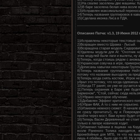
11)На свалке заселены две машины: Ка
12)В баре заселена белая нива возле 
13)Исправлен максимальный переносим
14)Теперь названия группировок в кав
15)Сделана иконка Лиса в ПДА.
-------------------------------------
Описание Патча: v1.3, 19 Июня 2012 
1)Исправлены некоторые текстовые о
2)Возращен вместо Шрама - Лысый.
3)Возращена старая модель Сидорови
4)Удалены модули для AI: "Охотник на
этих модулей были лаги и вылеты, ну а
5)Теперь, когда стоишь рядом с анома
6)Украинская озвучка в игре, примерно
7)Дописаны кавычки некоторым Групп
8)Теперь название группировки Нейт
потому что название выходило за пред
9)Теперь когда снять костюм, Игрок не
убрал это потому, что когда одеваешь
10)Когда ГГ ранят, он уже не ругается 
11)Теперь охранник в Баре уже будет
Барменом", "Стой, сейчас сюда нельзя
12)Убрано некоторое обучение.
13)Добавлен Эффект критического поп
14)Убран ФАК, А то с ним не серьезно.
15)Изменен немного сюжет: В начале 
ее сразу прочитать!), ну и Поврежд
пройти через мост. Вам нужно будет от
16)Теперь Васян Деревянный не стоит 
только в лагере новичков ходит.
17)Изменил тайники в ящиках на Корд
возле Раненого Толика находится,
Бронебойные для МП5, те что на выш
лишь 4 обоймы, было где-то 40. Ну и п