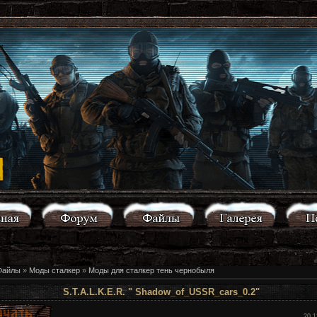
Файлы
»
Моды сталкер
»
Моды для сталкер тень чернобыля
S.T.A.L.K.E.R. " Shadow_of_USSR_cars_0.2"
20.1