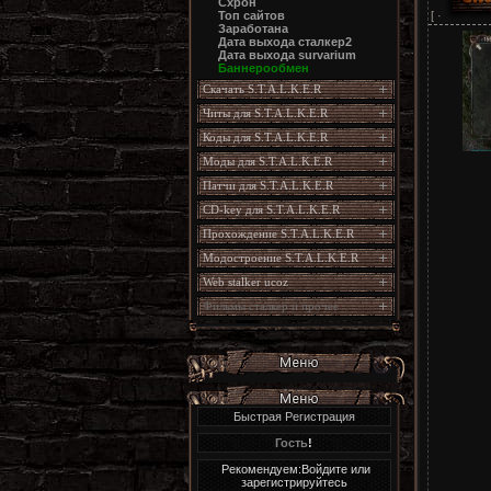
Схрон
[ ·
Топ сайтов
Заработана
Дата выхода сталкер2
Дата выхода survarium
Баннерообмен
Скачать S.T.A.L.K.E.R
Читы для S.T.A.L.K.E.R
Коды для S.T.A.L.K.E.R
Моды для S.T.A.L.K.E.R
Патчи для S.T.A.L.K.E.R
CD-key для S.T.A.L.K.E.R
Прохождение S.T.A.L.K.E.R
Модостроение S.T.A.L.K.E.R
Web stalker ucoz
Фильмы сталкер и прочее
Быстрая Регистрация
Гость
!
Рекомендуем:Войдите или
зарегистрируйтесь