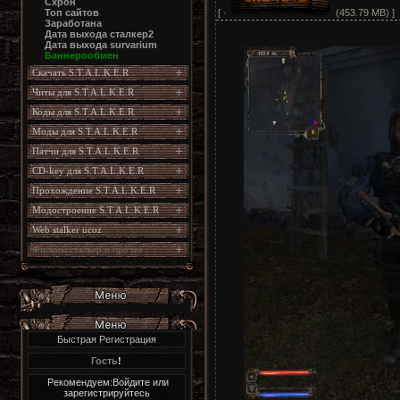
Схрон
[ ·
(453.79 MB) ]
Топ сайтов
Заработана
Дата выхода сталкер2
Дата выхода survarium
Баннерообмен
Скачать S.T.A.L.K.E.R
Читы для S.T.A.L.K.E.R
Коды для S.T.A.L.K.E.R
Моды для S.T.A.L.K.E.R
Патчи для S.T.A.L.K.E.R
CD-key для S.T.A.L.K.E.R
Прохождение S.T.A.L.K.E.R
Модостроение S.T.A.L.K.E.R
Web stalker ucoz
Фильмы сталкер и прочее
Быстрая Регистрация
Гость
!
Рекомендуем:Войдите или
зарегистрируйтесь