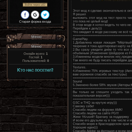
Войти через uID
Этот мод я сделаю окончательно в окт
Я решил
выложить этот мод на тест просто чис
это пока не целый мод!
Старая форма входа
В этом моде я хотел видеть то чего не
Перейдем к делу)))
Что ожидает в моде расскажу не всё т
=================================
GamePlay.
1.Добавлена новая локация "Мёртвый
творение я тока адоптировал карту на
2.Вы сразу увидите днём то что все с
объёмным (Изменение Шейдоров из Fol
Онлайн всего:
1
3.Изменены модели многих нпс,предмето
Гостей:
1
Так много не буду писать перейдем да
Пользователей:
0
=================================
Textures.
4.Изменено 75% игровых текстур (Авт
вам огромное спасибо за текстуры)
=================================
Sound
5.Зменено более 58% звуков (Авторы:K
==================================
Вы только не спешите уходить так 
показательная версия)))
=================================
GSC и THQ за крутую игру)))
Самому себе!
Спасибо людям на форуме AMK!
Спасибо людям на сайте PG!!!
Жеке †Krusell† Братану за поддержку
И всем его друзьям ну в том числе и м
Спасибо морю в Краснодарском крае в
Хорошие идеи)))
Спасибо Adobe за фотошоп и всем ред