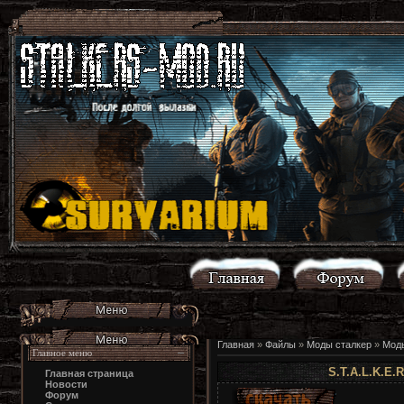
Главная
»
Файлы
»
Моды сталкер
»
Моды
Главное меню
S.T.A.L.K.E.R
Главная страница
Новости
Форум