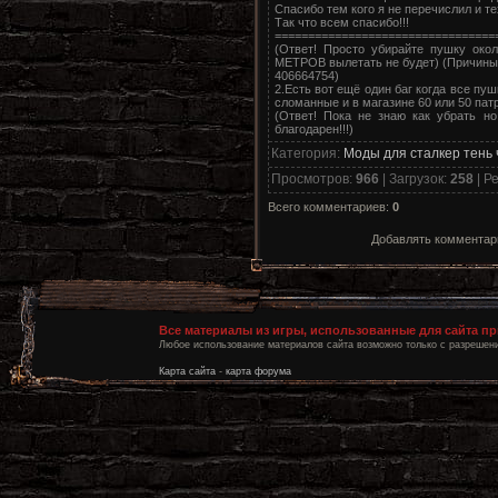
Спасибо тем кого я не перечислил и те
Так что всем спасибо!!!
==================================
(Ответ! Просто убирайте пушку ок
МЕТРОВ вылетать не будет) (Причины 
406664754)
2.Есть вот ещё один баг когда все пу
сломанные и в магазине 60 или 50 патро
(Ответ! Пока не знаю как убрать н
благодарен!!!)
Категория
:
Моды для сталкер тень
Просмотров
:
966
|
Загрузок
:
258
|
Ре
Всего комментариев
:
0
Добавлять комментари
Все материалы из игры, использованные для сайта п
Любое использование материалов сайта возможно только с разрешени
Карта сайта
-
карта форума