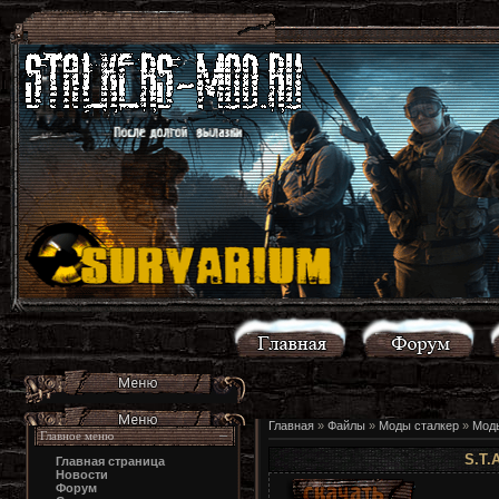
Главная
»
Файлы
»
Моды сталкер
»
Моды
Главное меню
S.T.A
Главная страница
Новости
Форум