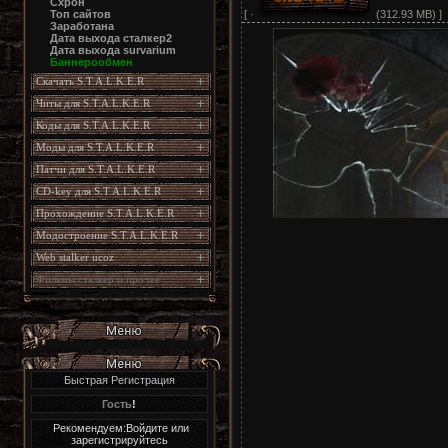
Схрон
[ ·
(312.93 MB) ]
Топ сайтов
Заработана
Дата выхода сталкер2
Дата выхода survarium
Баннерообмен
Скачать S.T.A.L.K.E.R
Читы для S.T.A.L.K.E.R
Коды для S.T.A.L.K.E.R
Моды для S.T.A.L.K.E.R
Патчи для S.T.A.L.K.E.R
CD-key для S.T.A.L.K.E.R
Прохождение S.T.A.L.K.E.R
Модостроение S.T.A.L.K.E.R
Web stalker ucoz
Фильмы сталкер и прочее
Быстрая Регистрация
Гость
!
Рекомендуем:Войдите или
зарегистрируйтесь