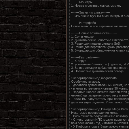
-------Монстры-------
1. Новые монстры: крыса, скилет.
-------Звуки и музыка-------
1. Изменена музыка в меню игры и в с
-------Интерфейс-------
Новое меню и все экранные заставки.
-------Новые возможности-------
1. Сон в мешке.
2. Динамические новости о смерти ста
3. Рация для подачи сигнала SoS.
4. Рация для перехвата чужих разговор
5. Биорадар для обнаружения живых с
-------Гемплей-------
1. X-вирус.
2. усиленные блокпосты (турелли, БТР
3. Во все локации добавлен транспорт.
4. Полностью динамическая погода.
Экспортирован мод magadeath:
Особенности мода:
- добавлен дополнительный сюжет, не
- в моде встречается свыше 30 новых
- задания нового сюжета появляются 
что-нибудь за время моего отсутствия
- если Вы запутаетесь при прохожд
дали текущее задание. У них может б
Экспортирован мод Dialogs Mega Pack 
Некоторые нововведения мода:
- Возможность подружиться с некоторы
- С некоторыми НПС можно подружить
вам рассказал и т.д, и потом он станет
- У Информатора в Баре можно купить