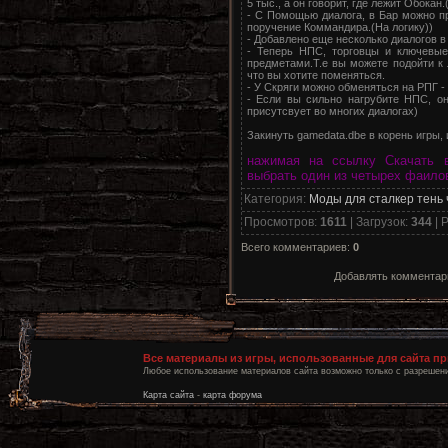
5 тыс., а он говорит, где лежит Обока
- С Помощью диалога, в Бар можно п
поручение Коммандира.(На логику))
- Добавлено еще несколько диалогов в
- Теперь НПС, торговцы и ключевые
предметами.Т.е вы можете подойти к
что вы хотите поменяться.
- У Скряги можно обменяться на РПГ - 7
- Если вы сильно нагрубите НПС, он
присутсвует во многих диалогах)
Закинуть gamedata.dbe в корень игры, 
нажимая на ссылку Скачать 
выбрать один из четырех фаило
Категория
:
Моды для сталкер тень
Просмотров
:
1611
|
Загрузок
:
344
|
Р
Всего комментариев
:
0
Добавлять комментари
Все материалы из игры, использованные для сайта п
Любое использование материалов сайта возможно только с разрешени
Карта сайта
-
карта форума