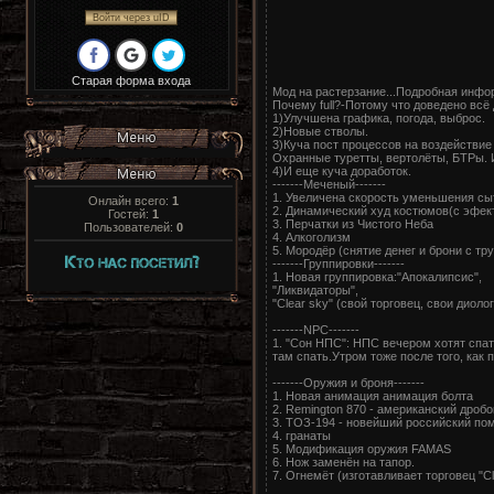
Войти через uID
Старая форма входа
Мод на растерзание...Подробная инфо
Почему full?-Потому что доведено всё 
1)Улучшена графика, погода, выброс.
2)Новые стволы.
3)Куча пост процессов на воздействие
Охранные туретты, вертолёты, БТРы. 
4)И еще куча доработок.
-------Меченый-------
1. Увеличена скорость уменьшения сы
Онлайн всего:
1
2. Динамический худ костюмов(с эфек
Гостей:
1
3. Перчатки из Чистого Неба
Пользователей:
0
4. Алкоголизм
5. Мородёр (снятие денег и брони с тр
-------Группировки-------
1. Новая группировка:"Апокалипсис",
"Ликвидаторы",
"Clear sky" (свой торговец, свои диол
-------NPC-------
1. "Сон НПС": НПС вечером хотят спа
там спать.Утром тоже после того, как 
-------Оружия и броня-------
1. Новая анимация анимация болта
2. Remington 870 - американский дробо
3. ТОЗ-194 - новейший российский по
4. гранаты
5. Модификация оружия FAMAS
6. Нож заменён на тапор.
7. Огнемёт (изготавливает торговец "Cl