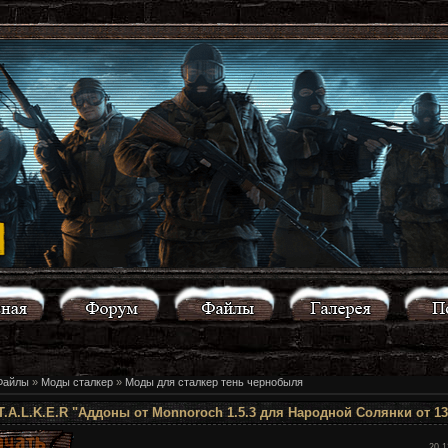
Файлы
»
Моды сталкер
»
Моды для сталкер тень чернобыля
T.A.L.K.E.R "Аддоны от Monnoroch 1.5.3 для Народной Солянки от 13
20.1