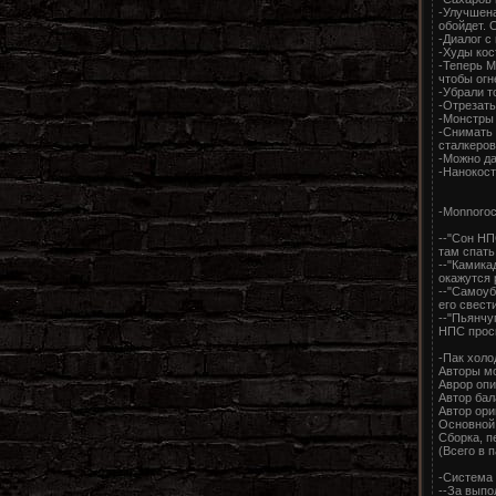
-Улучшена
обойдет. 
-Диалог с
-Худы кос
-Теперь М
чтобы огн
-Убрали т
-Отрезать
-Монстры 
-Снимать 
сталкеров
-Можно да
-Нанокост
-Monnoroc
--"Сон НП
там спать
--"Камика
окажутся 
--"Самоуб
его свести
--"Пьянчу
НПС просн
-Пак холо
Авторы мо
Аврор опи
Автор бала
Автор ори
Основной 
Сборка, п
(Всего в 
-Система р
--За выпо