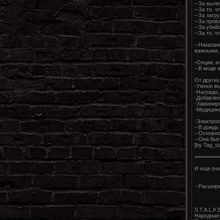
--За выле
--За то, 
--За загр
--За пров
--За убий
--За то, 
--Наказан
важными.
-Опции, к
--В моде 
От других
-Умное вы
-Награды,
-Добавлен
-Заминиро
-Медицинс
-Электрох
--В дождь
--Основно
--Она бье
[by Tag_sp
========
И еще оче
--Расшире
S.T.A.L.K.
Народная 