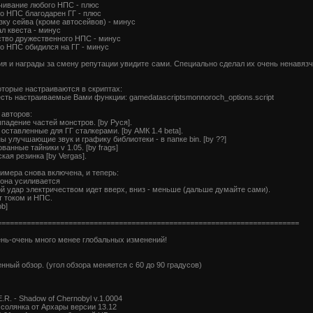
чивание любого НПС - плюс
что НПС благодарен ГГ - плюс
узку сейва (кроме автосейвов) - минус
ал квеста - минус
ство дружественного НПС - минус
что НПС обидился на ГГ - минус
ия и награды за смену репутации увидите сами. Специально сделал их очень ненавяз
оторые настраиваются в скриптах:
есть настраиваемые Вами функции: gamedatascriptsmonnoroch_options.script
 авторов:
падение частей монстров. [by Руся].
 оставленные для ГГ сталкерами. [by АМК 1.4 beta].
ы улучшающие звук и графику библиотеки - в папке bin. [by ??]
ванные тайники v 1.05. [by frags]
кая резинка [by Vergas].
имера снова включена, и теперь:
 она усиливается
й удар электричеством идет вверх, вниз - меньше (дальше думайте сами).
т током и НПС.
b]
========================================================================
нь-очень много менее глобальных изменений!
нный обзор. (угол обзора меняется с 60 до 90 градусов)
E.R. - Shadow of Chernobyl v.1.0004
солянка от Архары версии 13.12