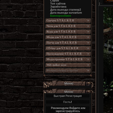
Схрон
[ ·
Топ сайтов
Заработана
Дата выхода сталкер2
Дата выхода survarium
Баннерообмен
Скачать S.T.A.L.K.E.R
Читы для S.T.A.L.K.E.R
Коды для S.T.A.L.K.E.R
Моды для S.T.A.L.K.E.R
Патчи для S.T.A.L.K.E.R
CD-key для S.T.A.L.K.E.R
Прохождение S.T.A.L.K.E.R
Модостроение S.T.A.L.K.E.R
Web stalker ucoz
Фильмы сталкер и прочее
Быстрая Регистрация
Гость
!
Рекомендуем:Войдите или
зарегистрируйтесь