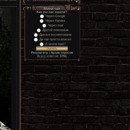
Как вы нас нашли?
Через Google
Через Yandex
Через mail
Другой поисковик
Друзья посоветовали
Да так проста вписал
А зачем вам?
Результаты
|
Архив опросов
Всего ответов:
3751