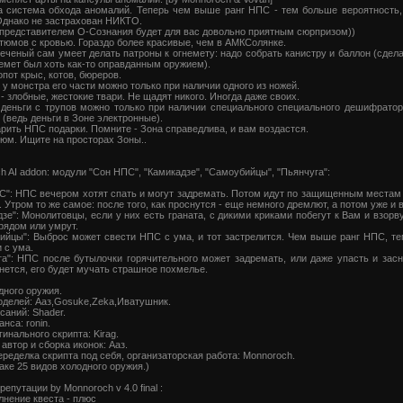
 система обхода аномалий. Теперь чем выше ранг НПС - тем больше вероятность,
Однако не застрахован НИКТО.
 представителем О-Сознания будет для вас довольно приятным сюрпризом))
тюмов с кровью. Гораздо более красивые, чем в АМКСолянке.
еченый сам умеет делать патроны к огнемету: надо собрать канистру и баллон (сдела
емет был хоть как-то оправданным оружием).
опот крыс, котов, бюреров.
 у монстра его части можно только при наличии одного из ножей.
- злобные, жестокие твари. Не щадят никого. Иногда даже своих.
деньги с трупов можно только при наличии специального специального дешифрато
 (ведь деньги в Зоне электронные).
рить НПС подарки. Помните - Зона справедлива, и вам воздастся.
юм. Ищите на просторах Зоны..
h AI addon: модули "Сон НПС", "Камикадзе", "Самоубийцы", "Пьянчуга":
С": НПС вечером хотят спать и могут задремать. Потом идут по защищенным местам
. Утром то же самое: после того, как проснутся - еще немного дремлют, а потом уже и 
дзе": Монолитовцы, если у них есть граната, с дикими криками побегут к Вам и взорву
рядом или умрут.
ийцы": Выброс может свести НПС с ума, и тот застрелится. Чем выше ранг НПС, т
 с ума.
га": НПС после бутылочки горячительного может задремать, или даже упасть и засн
ется, его будет мучать страшное похмелье.
дного оружия.
делей: Ааз,Gosuke,Zeka,Иватушник.
саний: Shader.
нса: ronin.
гинального скрипта: Kirag.
автор и сборка иконок: Ааз.
еределка скрипта под себя, организаторская работа: Monnoroch.
паке 25 видов холодного оружия.)
епутации by Monnoroch v 4.0 final :
лнение квеста - плюс