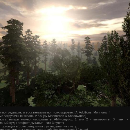
ают радиацию и восстанавливают пси-здоровье. [AI Additions, Monnoroch]
е загрузочные экраны v 3.0 [by Monnoroch & Shadowman]
тюма теперь можно настроить в АМК-опциях: 1 или 2 - выключить; 3 пункт - 
ивный худ + эффект дыхания - это 3 пункт)
еторговцев в Зоне рандомная сумма денег на счету.
меняет арты на капсулы аномалий. [by Monnoroch & Vovan]