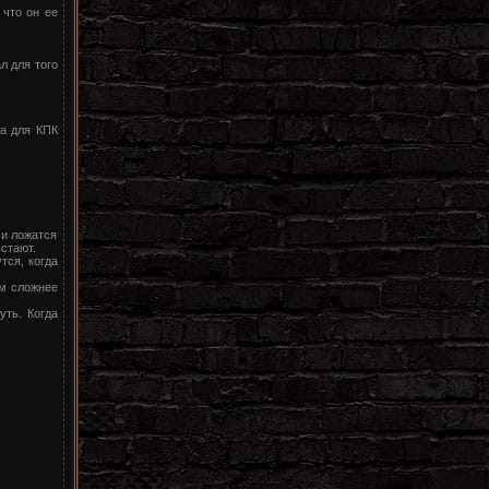
 что он ее
л для того
ра для КПК
 и ложатся
встают.
тся, когда
ем сложнее
уть. Когда