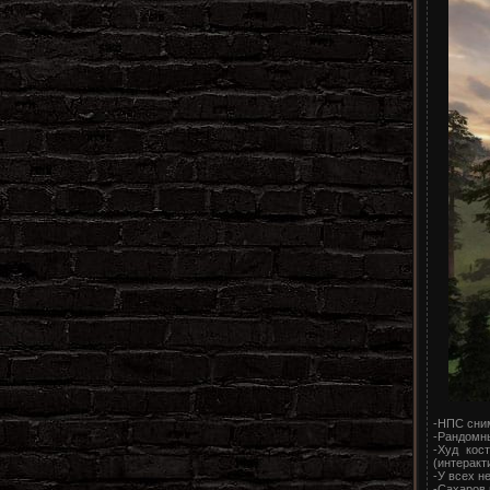
-НПС сним
-Рандомны
-Худ кос
(интеракт
-У всех н
-Сахаров 