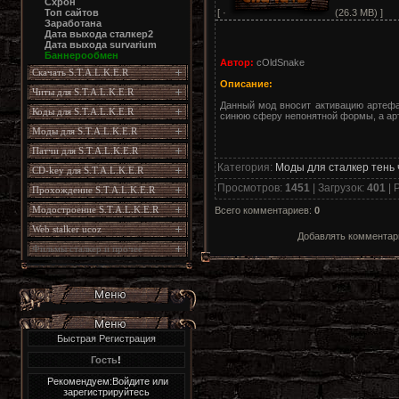
Схрон
[ ·
(26.3 MB) ]
Топ сайтов
Заработана
Дата выхода сталкер2
Дата выхода survarium
Баннерообмен
Автор:
cOldSnake
Скачать S.T.A.L.K.E.R
Описание:
Читы для S.T.A.L.K.E.R
Данный мод вносит активацию артефак
Коды для S.T.A.L.K.E.R
синюю сферу непонятной формы, а арт
Моды для S.T.A.L.K.E.R
Патчи для S.T.A.L.K.E.R
Категория
:
Моды для сталкер тень
CD-key для S.T.A.L.K.E.R
Просмотров
:
1451
|
Загрузок
:
401
|
Р
Прохождение S.T.A.L.K.E.R
Модостроение S.T.A.L.K.E.R
Всего комментариев
:
0
Web stalker ucoz
Добавлять комментари
Фильмы сталкер и прочее
Быстрая Регистрация
Гость
!
Рекомендуем:Войдите или
зарегистрируйтесь