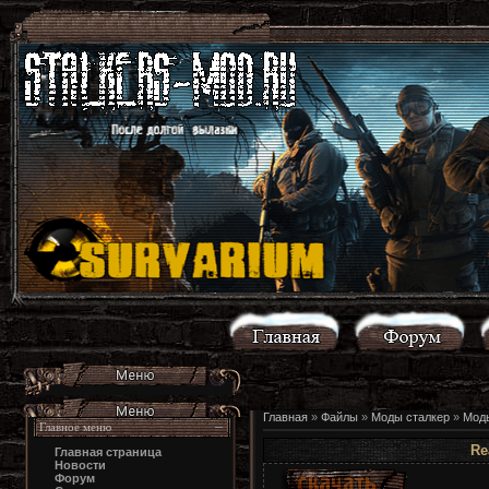
Главная
»
Файлы
»
Моды сталкер
»
Моды
Главное меню
Re
Главная страница
Новости
Форум