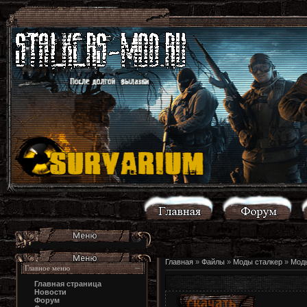
Главная
»
Файлы
»
Моды сталкер
»
Моды
Главное меню
Главная страница
Новости
Форум