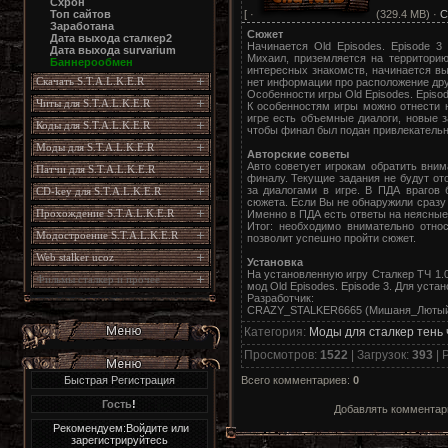
Схрон
[ ·
(329.4 MB) ·
С
Топ сайтов
Заработана
Сюжет
Дата выхода сталкер2
Начинается Old Episodes. Episode 3
Дата выхода survarium
Михаил, приземляется на территори
Баннерообмен
интересных знакомств, начинается вы
Скачать S.T.A.L.K.E.R
нет информации про расположение дру
Особенности игры Old Episodes. Episod
Читы для S.T.A.L.K.E.R
К особенностям игры можно отнести 
игре есть объемные диалоги, новые з
Коды для S.T.A.L.K.E.R
чтобы финал был подан привлекательн
Моды для S.T.A.L.K.E.R
Авторские советы
Авто советует игрокам обратить вним
Патчи для S.T.A.L.K.E.R
финалу. Текущие задания не будут о
за диалогами в игре. В ПДА врагов
CD-key для S.T.A.L.K.E.R
сюжета. Если Вы не обнаружили сразу 
Прохождение S.T.A.L.K.E.R
Именно в ПДА есть ответы на неясные
Итог: необходимо внимательно отно
Модостроение S.T.A.L.K.E.R
позволит успешно пройти сюжет.
Web stalker ucoz
Установка
На установленную игру Сталкер ТЧ 1.
Фильмы сталкер и прочее
мод Old Episodes. Episode 3. Для уста
Разработчик:
CRAZY_STALKER6665 (Мишаня_Лютый
Категория
:
Моды для сталкер тень
Просмотров
:
1522
|
Загрузок
:
393
|
Р
Всего комментариев
:
0
Быстрая Регистрация
Гость
!
Добавлять комментари
Рекомендуем:Войдите или
зарегистрируйтесь