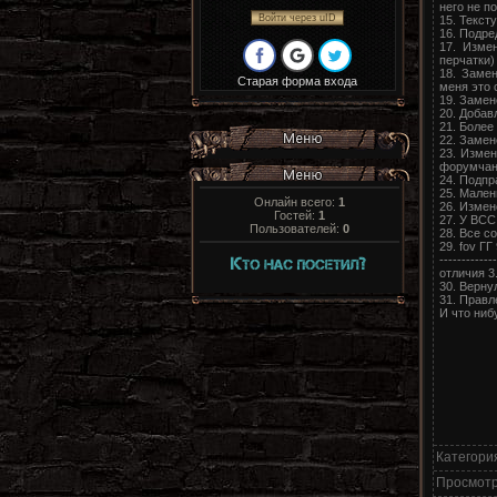
него не п
Войти через uID
15. Текст
16. Подре
17. Изме
перчатки)
18. Замен
Старая форма входа
меня это 
19. Замен
20. Добав
21. Более
22. Замен
23. Измен
форумчан
24. Подпр
25. Мален
Онлайн всего:
1
26. Измен
Гостей:
1
27. У ВСС
Пользователей:
0
28. Все с
29. fov ГГ
-------------
отличия 3.
30. Верну
31. Правл
И что ниб
Категори
Просмот