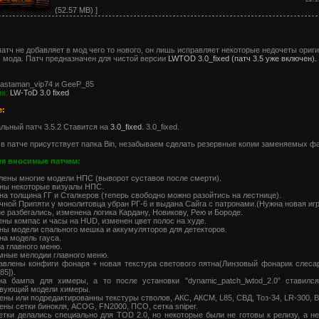
(52.57 MB) ]
атч не добавляет в мод чего то нового, он лишь исправляет некоторые недочеты ориг
мода. Патч предназначен для чистой версии
LWTOD 3.0_fixed (патч 3.5 уже включен).
astaman_vip74 и GeeP_85
а:
LW-ToD 3.0 fixed
:
ьный патч 3.5.2 Ставится на
3.0_fixed.
3.0_fixed.
в патче присутствует папка Bin, незабываем сделать резервные копии заменяемых ф
я вносимые патчем:
лены многие модели НПС (выворот суставов после смерти).
ны некоторые визуалы НПС.
на толщина ГГ и Сталкеров (теперь свободно можно разойтись на лестнице).
очной Припяти у монолитовца убран РГ-6 и выдана Сайга с патронами.(Нужна новая игр
не разбегались, изменена логика Кардану, Новикову, Рею и Бороде.
ены компас и часы на HUD, изменен цвет полос на худе.
ны модели спального мешка и аккумуляторов для детекторов.
на модель гауса.
ка главного меню.
мные мелодии главного меню.
авлены конфиги фонаря + новая текстура светового пятна(Линзовый фонарик слеса
85]).
на бампа для химеры, а то после установки "dynamic_patch_lwtod_2.0” ставилс
твующий модели химеры.
ены или подредактированны текстуры стволов, АКС, АКСМ, L85, СВД, Тоз-34, LR-300, Be
ены сетки бинокля, ACOG, FN2000, ПСО, сетка sniper.
етки делались специально для TOD 2.0, но некоторые были не готовы к релизу, а н