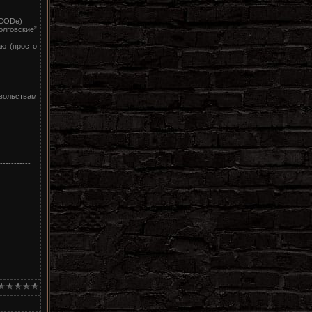
 CODе)
лговские”
ают(просто
овольствам
-----------