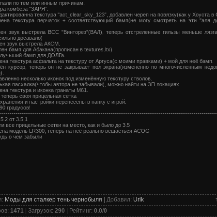
опали по тем или инным причинам.
ура комбеза "ЗАРЯ”.
дактированна текстура "act_clear_sky_123”, добавлен череп на повязку(как у Хоуста в
нена текстура перчаток + соответствующий бамп(не могу смотреть на эти "аля до
ен звук выстрела ВСС "Винторез”(ВАЛ), теперь отстреленные гильзы меньше лязг
сильно досавало)
ен звук выстрела АКСМ.
лен бамп для Абакана(прописан в textures.ltx)
 лучьший бамп для ДОЛГа.
ена текстура асфальта на текстуру от Аргуса(с моими правками) + мой для неё бамп.
ён курсор, теперь он не закрывает пол экрана(измененно по многочисленным нед
).
авленно несколько иконок под изменённую текстуру стволов.
ькая пасхалка(чтобы автора не забывали), можно найти на ЗП локациях.
ена текстура и иконка гранаты М61.
 теперь своя прицельная сетка
охранения и настройки перенесены в папку с игрой.
 90 градусов!
----------------------------------------------------------------------------------------------------------------
5.2 от 3.5.1
ли все прицельные сетки на место, как и было до 3.5
ена модель LR300, теперь на неё реально вешаеться ACOG
удь о чем забыли
я
:
Моды для сталкер тень чернобыля
|
Добавил
:
Urik
ров
:
1471
|
Загрузок
:
290
|
Рейтинг
:
0.0
/
0