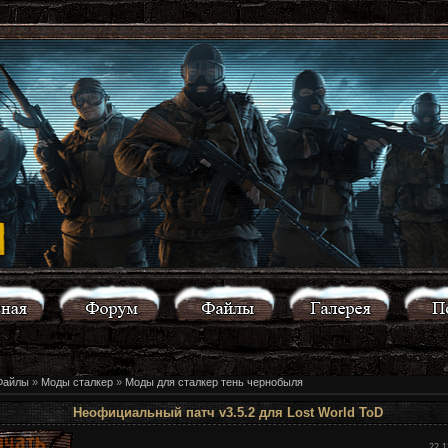
Файлы
»
Моды сталкер
»
Моды для сталкер тень чернобыля
Неофициальный патч v3.5.2 для Lost World ToD
22.1