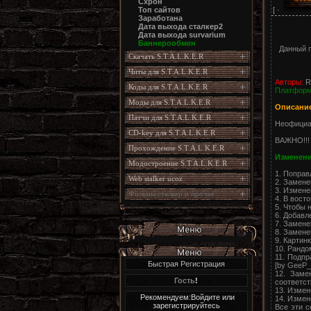
Схрон
[ ·
Топ сайтов
Заработана
Дата выхода сталкер2
Дата выхода survarium
Баннерообмен
Данный п
Скачать S.T.A.L.K.E.R
Читы для S.T.A.L.K.E.R
Авторы:
R
Коды для S.T.A.L.K.E.R
Платформ
Моды для S.T.A.L.K.E.R
Описание
Патчи для S.T.A.L.K.E.R
Неофициал
CD-key для S.T.A.L.K.E.R
ВАЖНО!!! 
Прохождение S.T.A.L.K.E.R
Изменени
Модостроение S.T.A.L.K.E.R
1. Поправ
Web stalker ucoz
2. Замене
3. Измене
Фильмы сталкер и прочее
4. В вост
5. Чтобы 
6. Добавл
7. Замене
8. Замене
9. Картин
10. Рандо
11. Подпр
Быстрая Регистрация
[by GeeP_
12. Заме
Гость
!
соответс
13. Измен
Рекомендуем:Войдите или
14. Измен
зарегистрируйтесь
Все эти с