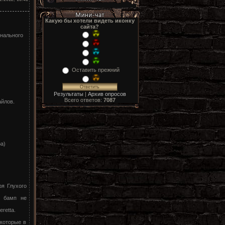
Какую бы хотели видеть иконку
сайта?
инального
Оставить прежний
Результаты
|
Архив опросов
Всего ответов:
7087
айлов.
а)
ря Глухого
я бамп не
retta.
екоторые в