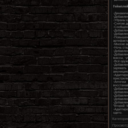
Геймпле
-Динамиче
-Добавлен
-Убраны к
-Cнятие д
-Сообщени
-Добавлен
-Добавлен
-Повышен
артефакты
-Многие а
-Ночь ста
-Добавлен
-Добавлен
массы, -у
-Всё оруж
-Добавлен
заряжать
амуницию,
-Адаптир
пристрелк
-Аптечки
восстанав
-Добавлен
-Добавлен
-Добавлен
-Добавлен
-Добавлен
"Второй -
-Адаптиро
одето.
Категори
Просмот