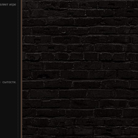
вляет игре
 сытости.