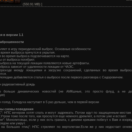
(550.91 MB) ]
я в версии 1.1
заброшенности
ляет в игру периодический выброс. Основные особенности:
 время выброса прячутся в укрытия.
я во время выброса подсвечиваются на карте.
ы от выброса погибают.
выброса на текущей локации появляются новые артефакты.
ыброса зависит от удаленности локации от ЧАЭС.
ереходе между локациями и загрузке сохранений, сделанных во время выброс
тся.
клопедию добавляется статья о выбросе после первого разговора с Сидоровичем.
н радиоактивный дождь
о больше динамических новостей (не АМКшные, это просто флуд, а не до
ия)
 голод. Голодуха наступает в 5 раз дольше, чем в первой версии
ны схемы поведения
": НПС вечером хотят спать и могут задремать. Потом идут по защищенным местам
.Утром тоже после того, как проснутся еще немного дремлют, а потом уже и встают.
зе": Монолитовцы, если у них есть граната, с дикими криками побегут к Вам и взорву
рядом или умрут.
к на Больших птиц": НПС стреляют по вертолетам.Если же у них недостает огнев
.