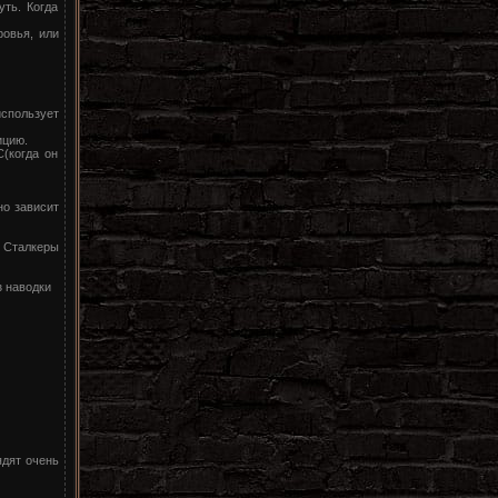
уть. Когда
ровья, или
использует
ицию.
(когда он
но зависит
. Сталкеры
з наводки
ядят очень