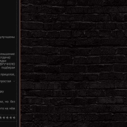
 улучшены
уменьшение
отдача)
ядки
ся ВРУЧНУЮ
 подбирая
прицелов,
простая -
дку
ки, но без
что на нём