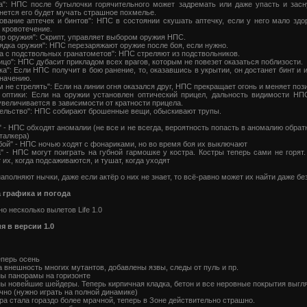
а": НПС после бутылочки горячительного может задремать или даже упасть и засн
ется его будет мучать страшное похмелье.
ование аптечек и бинтов": НПС в состоянии скушать аптечку, если у него мало здо
и кровотечение.
р оружия": Скрипт, управляет выбором оружия НПС.
ядка оружия": НПС перезаряжают оружие после боя, если нужно.
а с подствольных гранатометов": НПС стреляют из подствольников.
лицо": НПС дубасит прикладом всех врагов, которым не повезет оказаться поблизости.
ка": Если НПС получит в бою ранение, то, оказавшись в укрытии, он достанет бинт и 
значению.
м не стрелять": Если на линии огня оказался друг, НПС прекращает огонь и меняет поз
 оптики: Если на оружии установлен оптический прицел, дальность видимости НПС
увеличивается в зависимости от кратности прицела.
ельство": НПС собирают брошенные вещи, обыскивают трупы.
" - НПС обходят аномалии (не все и не всегда, вероятность попасть в аномалию обрат
сталкера)
бой" - НПС ночью ходят с фонариками, но во время боя их выключают
а" - НПС могут поиграть на губной гармошке у костра. Костры теперь сами не горят
 их, когда подсаживаются, и тушат, когда уходят
аполняют нычки, даже если актёр о них не знает, то всё-равно может их найти даже бе
 графика и погода
о несколько вылетов Life 1.0
я в версии 1.0
еперь осень
 внешность многих мутантов, добавлены язвы, следы от пуль и пр.
ы панорамы на горизонте
ы новейшие шейдеры. Теперь кирпичная кладка, бетон и все неровные покрытия выгл
чно (нужно играть на полной динамике)
а cтала гораздо более мрачной, теперь в Зоне действительно страшно.