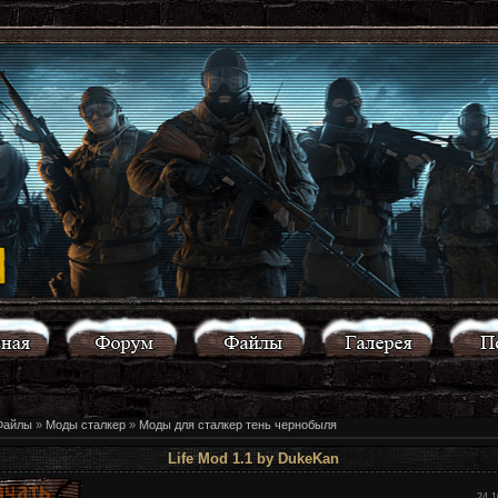
Файлы
»
Моды сталкер
»
Моды для сталкер тень чернобыля
Life Mod 1.1 by DukeKan
24.1