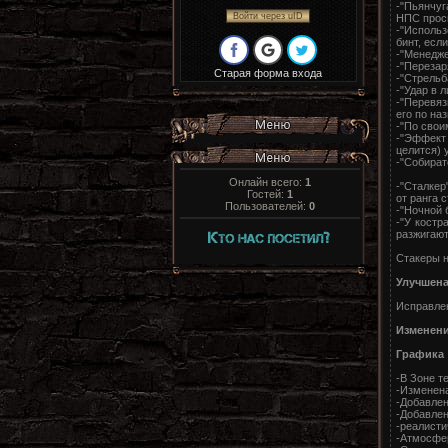
-"Пьянчуг
Войти через uID
НПС просн
-"Использ
бинт, есл
-"Менедже
-"Перезар
Старая форма входа
-"Стрельб
-"Удар в 
-"Перевяз
его по на
-"По свои
-"Эффект
целится) 
-"Собират
Онлайн всего:
1
-"Сталкер
Гостей:
1
от ранга 
Пользователей:
0
-"Ночной 
-"У костр
разжигают
Стакеры н
Улучшена
Исправлен
Изменени
Графика
-В Зоне т
-Изменена
-Добавлен
-Добавлен
-реалисти
-Атмосфер