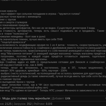
й
ские новости
 постэффект при сильном попадании в игрока - "кружится голова"
расные точки врагов с миникарты
енег с трупов
я о смерти сталкеров
о покачивание прицела
ы детекторы артефактов, без них их не видно. Существует детекторов 3 вида.
а стоимость артефактов, теперь есть смысл поднимать их и продавать. Также
 в -плане "полезности"
номалии невидимы - болт вам в руки)
ла значительно темнее, лучше иметь при себе ПНВ
 "поцелуй кровососа"
а возможность модификации оружия по 1 из 4 веток : точность, скорострельность, 
величение износостойкости (у снайперок и дробовиков вместо точности уменьшается 
ие теперь правильное, правозатворное и с собственной анимацией и озвучкой перезар
 мод "Магазинное питание" (c аниацией зарядки магазина)- теперь магазины придёт
 патронами, поэтому к каждой ходке придётся готовиться заранее, тщательно
 еду, патроны и заряженные магазины.
ован Снайпер аддон из АМК (с прицельными сетками для бинокля и снайперских 
ой под расстояние и пр., как в АМК)
 теперь лечат не мгновенно, а постепенно, (как в ЗП, только медленнее), 
ливает 30% здоровья, армейкая - 60%, научная - 100%
 выброс (чисто эстетический, на полноценный не осталось времени для адаптации)
 радиоактивный дождь (а также химический), лучше всегда иметь при себе хотя бы во
о гниение трупов
о выпадение брони с трупов
 зават неписями точек, как в ЧН (все группировки теперь воюют за основные точ
Мировой", полномасштабной войны нет)
ван мод "По одёжке встречают". Теперь НПС узнают Меченого в зависимости от того, 
я
:
Моды для сталкер тень чернобыля
|
Добавил
:
Urik
ров
:
2125
|
Загрузок
:
352
|
Рейтинг
:
0.0
/
0