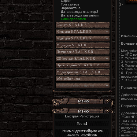
Схрон
[ ·
Топ сайтов
Заработана
Дата выхода сталкер2
Дата выхода survarium
Баннерообмен
Скачать S.T.A.L.K.E.R
Читы для S.T.A.L.K.E.R
Изменени
Коды для S.T.A.L.K.E.R
Больше 
Моды для S.T.A.L.K.E.R
Мод добав
Патчи для S.T.A.L.K.E.R
1. НПС во
2. Укрыти
CD-key для S.T.A.L.K.E.R
3. Монстр
Прохождение S.T.A.L.K.E.R
4. После 
5. Сила в
Модостроение S.T.A.L.K.E.R
6. При п
продолжае
Web stalker ucoz
7. В энци
Фильмы сталкер и прочее
Поправле
Добавлен
информац
Поправлен
Добавле
Быстрая Регистрация
-"Сон НПС
там спать
Гость
!
-"Камикад
окажутся 
Рекомендуем:Войдите или
-"Охотни
зарегистрируйтесь
ныкаются