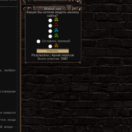
Какую бы хотели видеть иконку
сайта?
Оставить прежний
Результаты
|
Архив опросов
Всего ответов:
7087
а, выброс
стоверная
 и ложатся
тся, когда
ой мощи -