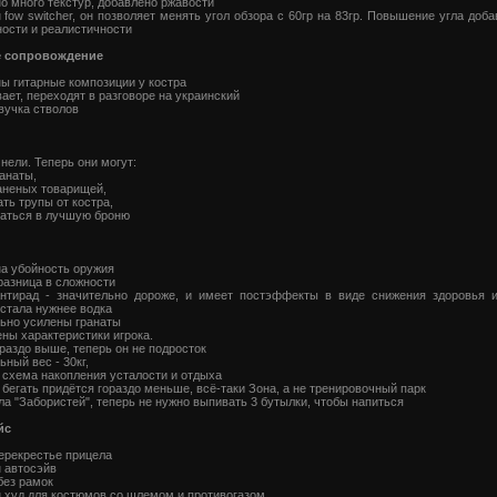
о много текстур, добавлено ржавости
 fow switcher, он позволяет менять угол обзора с 60гр на 83гр. Повышение угла доба
ости и реалистичности
е сопровождение
ы гитарные композиции у костра
ает, переходят в разговоре на украинский
вучка стволов
ели. Теперь они могут:
ранаты,
аненых товарищей,
ать трупы от костра,
аться в лучшую броню
а убойность оружия
разница в сложности
антирад - значительно дороже, и имеет постэффекты в виде снижения здоровья и
стала нужнее водка
ьно усилены гранаты
ны характеристики игрока.
ораздо выше, теперь он не подросток
ный вес - 30кг,
схема накопления усталости и отдыха
бегать придётся гораздо меньше, всё-таки Зона, а не тренировочный парк
ла "Забористей", теперь не нужно выпивать 3 бутылки, чтобы напиться
йс
ерекрестье прицела
 автосэйв
без рамок
 худ для костюмов со шлемом и противогазом