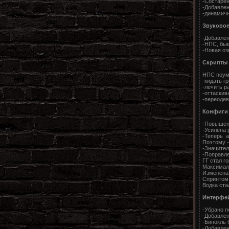
-Состарен
-Добавлен
-динамичн
Звуково
-Добавлен
-НПС, быв
-Новая оз
Скрипты
НПС поумн
-кидать г
-лечить р
-оттаскив
-переодев
Конфиги
-Повышен
-Усилена 
-Теперь 
Поэтому -
-Значител
-Поправле
ГГ стал г
Максималь
Изменена 
Спринтом 
Водка ста
Интерфе
-Убрано п
-Добавлен
-Бинокль 
-Добавлен