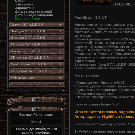
Схрон
[ ·
(124.29 МБ) ·
Топ сайтов
Заработана
Дата выхода сталкер2
Дата выхода survarium
Final Mission: S.C.A.T.
Баннерообмен
Скачать S.T.A.L.K.E.R
Многие помнят старую добрую игру н
возможность побродить по тому же сюж
Читы для S.T.A.L.K.E.R
Какая она инопланетная жизнь? Возмож
мы с ними...
Коды для S.T.A.L.K.E.R
События разворачиваются в 2029 год
территорий. Толпы кибер-солдат во 
Моды для S.T.A.L.K.E.R
планете... Спецназу и Омон, это не п
войну с инопланетными врагами были 
Патчи для S.T.A.L.K.E.R
"Монохром" и "Миленна". Они должны
будет являться уничтожение всех иноп
CD-key для S.T.A.L.K.E.R
борт к врагам...
Прохождение S.T.A.L.K.E.R
За основу взят билд S.T.A.L.K.E.R. 10
игра с однолинейным сюжетом...
Модостроение S.T.A.L.K.E.R
Что есть в игре:
Web stalker ucoz
* 2 вида оружия: Миниган и М-16
Фильмы сталкер и прочее
* Враги из другой галактики, иными с
* Одна большая территория, где проис
* Уникальные саундтреки
* Перенос атмосферы прямиком из 90
Запускать через батник "run"
Игра является игровым аддоном 
Быстрая Регистрация
Автор аддона: NightMare (Завья
Гость
!
В игре присутствуют саундтреки. Отку
Рекомендуем:Войдите или
1 - Кубейз - гитарная версия игры на данд
зарегистрируйтесь