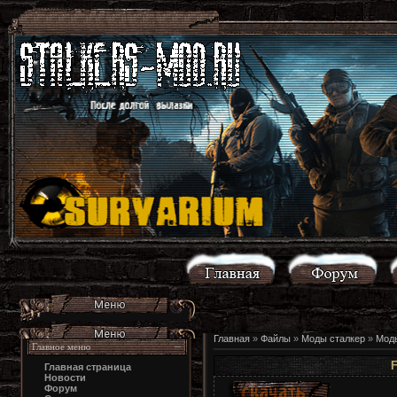
Главная
»
Файлы
»
Моды сталкер
»
Моды
Главное меню
F
Главная страница
Новости
Форум