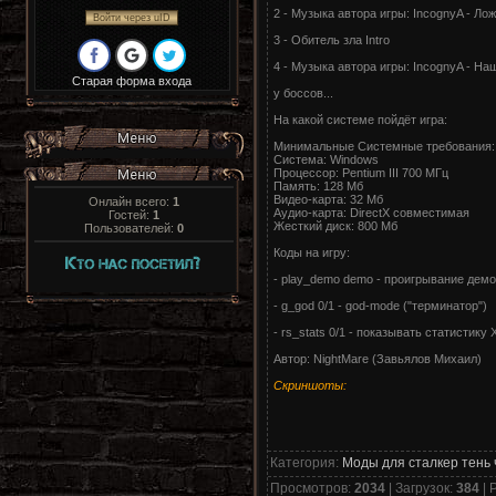
2 - Музыка автора игры: IncognyA - Ложь
Войти через uID
3 - Обитель зла Intro
4 - Музыка автора игры: IncognyA - Наш
Старая форма входа
у боссов...
На какой системе пойдёт игра:
Минимальные Системные требования:
Система: Windows
Процессор: Pentium III 700 МГц
Память: 128 Мб
Видео-карта: 32 Мб
Онлайн всего:
1
Аудио-карта: DirectX совместимая
Гостей:
1
Жесткий диск: 800 Мб
Пользователей:
0
Коды на игру:
- play_demo demo - проигрывание демо
- g_god 0/1 - god-mode ("терминатор")
- rs_stats 0/1 - показывать статистику
Автор: NightMare (Завьялов Михаил)
Скриншоты:
Категория
:
Моды для сталкер тень
Просмотров
:
2034
|
Загрузок
:
384
|
Р