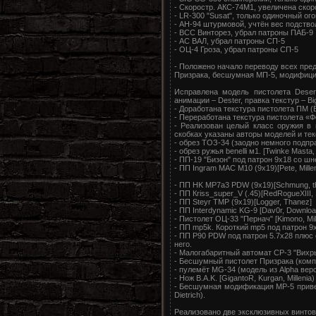
- Скоростр. АКС-74М1, увеличена скоро
- LR-300 "Susat", только одиночный о
- АH-94 штурмовой, учтён вес подство
- ВСС Винторез, убрал патроны ПАБ-9
- АС ВАЛ, убрал патроны СП-5
- ОЦ-4 Гроза, убрал патроны СП-5
- Положено начало переводу всех пред
Призрака, бесшумная МП-5, модифици
Исправлена модель пистолета Desert
анимации – Dester, правка текстур – B
- Доработана текстура пистолета ПМ (
- Переработана текстура пистолета «Ф
- Реализован целый класс оружия в 
скобках указаны авторы моделей и тек
- обрез ТОЗ-34 (заодно немного подп
- обрез ружья benelli м1. [Twinke Masta
- ПП-19 "Бизон" под патрон 9х18 со шне
- ПП Ingram MAC M10 (9х19)[Pete, Millen
- ПП HK MP7a3 PDW (9х19)[Schmung, the
- ПП Кriss_super_V (.45)[RedRogueXIII, 
- ПП Steyr TMP (9х19)[Logger, Thanez]
- ПП Interdynamic KG-9 [Dav0r, Download
- Пистолет ОЦ-33 "Пернач" [Kimono, Mill
- ПП mp5k. Короткий mp5 под патрон 9
- ПП P90 PDW под патрон 5.7х28 плюс
него.
- Малогабаритный автомат CР-3 "Вихрь
- Бесшумный пистолет Призрака (компи
- пулемёт MG-34 (модель из Alpha верси
- Нож B.A.K. [GigantoR, Kurgan, Millenia)
- Бесшумная модификация MP-5 приве
Dietrich).
Реализовано две эксклюзивных винтовк