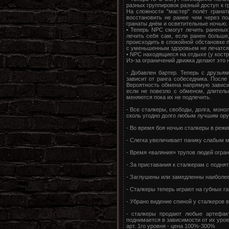
разных группировок разный доступ к г
На сложности "мастер" полёт грана
восстановить не ранее чем через по
гранаты днём и осветительные ночью.
• Теперь NPC смогут лечить раненых
лечить себя сам, если ранен больше
происходить в спокойной обстановке 
с уменьшенным здоровьем не лечатся
• NPC находящиеся на отдыхе (у костр
Из-за ограничений движка делают это н
- Добавлен бартер. Теперь с друзь
зависит от ранга собеседника. Посл
Вероятность обмена напрямую зависи
если не повезло с обменом, длитель
меняются пока их не подлечить.
- Все сталкеры, свободы, долга, моно
сколь угодно долго любым лучшим ор
- Во время боя ночью сталкеры в режи
- Слегка увеличивает панику слабым м
- Время «валяния» трупов людей огран
- За приставания к сталкерам с подня
- Заглушены или замедленны наиболее
- Сталкеры теперь играют на губных г
- Убрано видение спиной у сталкеров в
- сталкеры продают любые артефакт
поднимается в зависимости от их уров
арт. 1го уровня - цена 100%-300%