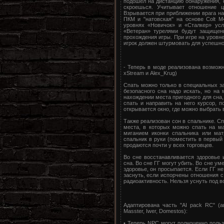
подошел на дистанцию обнаружения, о
скроешься. Учитывает отношение ц
Взрывается при приближении врага на
ПКМ и "натовская" на основе Colt M
уровнях «Новичок» и «Сталкер» усл
«Ветеран» турелями будут защищен
прохождения игры. При игре на уров
игрок должен штурмовать для успешно
- Теперь в моде реализована возмож
xStream и Alex_Krug)
Спать можно только в специальных з
безопасного сна надо искать, но на
нахождении места пригодного для сна,
спать и направить на него курсор, 
открывается окно, где можно выбрать в
Также реализован сон в спальнике. С
места, в которых можно спать на ма
миганием иконки спальника или мат
спальник в руки (поместить в первый 
продаются почти у всех торговцев.
Во сне восстанавливается здоровье 
сна. Во сне ГГ могут убить. Во сне ум
здоровье, он просыпается. Если ГГ не
заснуть, если испорчены отношения с
радиоактивность. Нельзя уснуть под в
Адаптирована часть "AI pack RC" (а
Masster, Iwer, Domestos):
• Теперь NPC могут полноценно польз