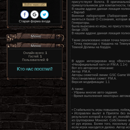
присутствуют болота. В оригинальн
Войти через uID
прямоугольником для компактности, т
В нашем аддоне данная локация полно
• Варлаб
Военная лаборатория (Лаборатория 
являться базой О-Сознания, которая 
Старая форма входа
Генераторы.
Была вырезана из игры, но присутство
билде 1935
В нашем аддоне данная локация полно
Также реализовано новая точка перехо
- Точка перехода с Кордона на Темну
Темной Долины на Кордон.
Онлайн всего:
1
Гостей:
1
Пользователей:
0
В аддон интегрирован мод «Восста
«Неофициальный патч от Р.М.А. 1.1»)
Вот его авторское описание:
Автор: Р.М.А.
Авторы сюжетной линии: GSC Game Worl
Восстанавливал сюжет: Р.М.А.
Версия модификации: 1.1
А также:
- Убраны многие авто-задания.
- Время выполнения некоторых автомат
• Стабильность игры повышена, побеж
• Исправлен вылет в Припяти без ви
результате которой в гулаг pri_monoli
из группировки Монолит. Собственно в
от рук игрока. Более того, поскольку
если игрок находится далеко. Автор ис