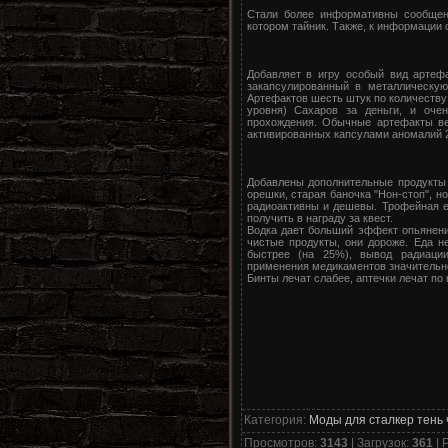
Стали более информативны сообщени
котором тайник. Также, к информации 
Добавляет в игру особый вид артеф
закапсулированный в металлическую
Артефактов шесть штук по количеству
уровня) Сахаров за деньги, и оче
прохождения. Обычные артефакты ве
активированных капсулами аномалий 2
Добавлены дополнительные продукты 
орешки, старая баночка "Нон-стоп", но
радиоактивны и дешевы. Трофейная е
получить в награду за квест.
Водка дает больший эффект опьянени
чистые продукты, они дороже. Еда не
быстрее (на 25%), вывод радиации
применения медикаментов значительн
Бинты лечат слабее, аптечки лечат по кл
Категория
:
Моды для сталкер тень
Просмотров
:
3143
|
Загрузок
:
361
|
Р