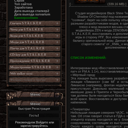
Схрон
[ ·
(339.16 MB) ]
Топ сайтов
Заработана
Дата выхода сталкер2
Студия модмейкеров Black Shine Te
Дата выхода survarium
Shadow Of Chernobyl под название
Баннерообмен
"солянки", берёт на себя попытку объ
Скачать S.T.A.L.K.E.R
разными разработчиками модов, в оди
плохо и мод оказался весьма ст
Читы для S.T.A.L.K.E.R
модмейкера ZEN и мода ZENOBIAN m
S.T.A.L.K.E.R, восстановить и допол
Коды для S.T.A.L.K.E.R
игры в сторону РПГ. Все изменения
балансу оригинальной игры. Данная 
Моды для S.T.A.L.K.E.R
старого сюжета" от _RMA_ к м
дополнениями и
Патчи для S.T.A.L.K.E.R
CD-key для S.T.A.L.K.E.R
СПИСОК ИЗМЕНЕНИЙ:
Прохождение S.T.A.L.K.E.R
Модостроение S.T.A.L.K.E.R
Интегрирован мод «Восстановление ст
патч от Р.М.А. 1.1»), восстанавливающ
Web stalker ucoz
• Мёртвый город:
Эта локация была вырезана разработ
Фильмы сталкер и прочее
локации «Лиманск» (сам МГ и оста
Лиманске (например, фонтан недалек
присутствуют. Довольно маленький г
имевшие дома в Припяти и Чернобыле
там должны были находиться базы банд
всей красе. Восстановлен и доступен 
наёмников.
Быстрая Регистрация
• Генераторы
Небольшая локация севернее ЧАЭС, п
Гость
!
там. Об этом говорит статья в ПДА о
эпицентр взрыва находился не у бло
Рекомендуем:Войдите или
сооружением, состоящим из выстроен
зарегистрируйтесь
Около каждого шара находится уч