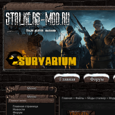
Главная
»
Файлы
»
Моды сталкер
»
Моды
Главное меню
Главная страница
Новости
Форум