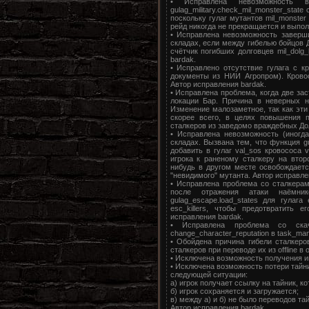
• Исправлена невозможность в
gulag_military.check_mil_monster_stat
поскольку гулаг мутантов mil_monster
рейд никогда не прекращается и выпол
• Исправлена невозможность заверш
складах, если между гибелью бойцов Д
счётчик погибших долговцев mil_dolg_
bardak.
• Исправлено отсутствие гулага с к
документы из НИИ Агропром). Кровос
Автор исправления bardak.
• Исправлена проблема, когда две зас
локации Бар. Причина в неверных назв
Изменение малозаметное, так как эти г
скорее всего, в целях повышения п
сталкеров из заведомо враждебных Дол
• Исправлена невозможность (иногд
складах. Вызвана тем, что функция gu
добавить в гулаг val_sos кровососа va
игрока к раненому сталкеру на втор
нибудь в другом месте освобождаетс
"невидимого" мутанта. Автор исправле
• Исправлена проблема со сталкерам
после отражения атаки наёмни
gulag_escape.load_states для гулаг
esc_killers, чтобы предотвратить 
исправления bardak.
• Исправлена проблема со скач
change_character_reputation в task_ma
• Обойдена причина гибели сталкеро
сталкеров при переводе их из offline в 
• Исключена возможность получения и
• Исключена возможность потери тайн
следующей ситуации:
а) игрок получает ссылку на тайник, ко
б) игрок сохраняется и загружается;
в) между а) и б) не было переводов тайн
Автор исправления bardak.