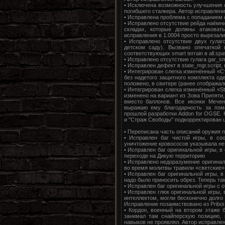
• Исключена возможность улучшения с
погибшего сталкера. Автор исправлени
• Исправлена проблема с попаданием с
• Исправлено отсутствие рейда наёмни
складах, которые должны атаковат
исправления в 1.0004 просто вырезали
• Исправлено отсутствие двух гулаг
детском саду). Вызвано опечаткой в
соответствующих smart terrain в all.sp
• Исправлено отсутствие гулага gar_sm
• Исправлен дефект в state_mgr.script
• Интегрирован слегка изменённый «Ст
без надетого защитного комплекта оде
положено, в свитере (ранее отображалс
• Интегрирован слегка изменённый «Str
изменено на вариант из Зова Припяти
вместо баллонов. Все иконки Мечен
выражаю ему благодарность за пом
прошлой разработки Addon for OGSE. 
и "Страж Свободы" подкорректирован цв
• Переписана часть описаний оружия 
• Исправлен баг чистой игры, в со
уничтожение кровососов указывала не 
• Исправлен баг оригинальной игры, в
переходе на Дикую территорию
• Исправлено недоразумение оригинал
во время молитвы травили «светские» 
• Исправлен баг оригинальной игры, 
надо было приносить обрез. Теперь та
• Исправлен баг оригинальной игры с 
• Исправлен глюк оригинальной игры,
интеллектом, могли бесконечно долго 
Исправление позаимствовано из Priboi 
• Кордон, военный на втором этаже 
занимал там снайперскую позицию,
навыков не проявлял. Автор исправле