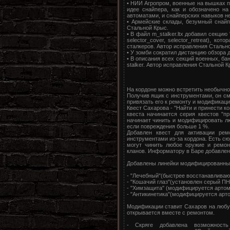
• НИИ Агропром, военные на вышках п
идее снайпера, как и обозначено н
автоматами, и снайперских навыков н
• Армейские склады, безумный снайп
Стальной Крыс.
• В файл m_stalker.ltx добавил секцию 
selector_cover, selector_retreat), к
сталкеров. Автор исправления Стальн
• У зомби сократил дистанцию обзора 
• В описания всех секций военных, ба
stalker. Автор исправления Стальной К
На кордоне можно встретить необычно
Получив ящик с инструментами, он с
привязать его к ремонту и модификац
Квест Сахарова - "Найти и принести к
квеста начинается серия квестов "п
начинает чинить и модифицировать л
если повреждения больше 1 %.
Добавлен квест для активации рем
инструментами из-за кордона. Есть сю
могут чинить любое оружие и ремон
кланов. Информатору в Баре добавле
Добавлены линейки модифицированных
- "Лечебный"(быстрее восстанавливают
- "Кошачий глаз"(установлен серый ПН
- "Химзащита" (модифицируется артом 
- "Антикинетика"(модифицируется арт
Модификации ставит Сахаров на люб
открывается вместе с ремонтом.
- Скряге добавлена возможност