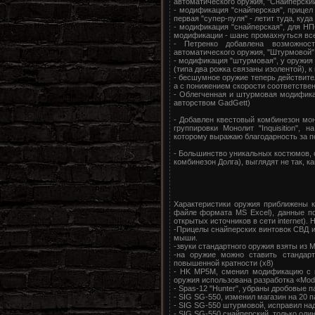
автоматического оружия, "Снайперски
- модификация "снайперская", прицел 
первая "супер-пуля" - летит туда, куда
- модификация "снайперская", для НП
модификации - шанс промахнуться вс
- Петренко добавлена возможнос
автоматического оружия, "Штурмовой"
- модификация "штурмовая", у оружия 
(типа два рожка связаны изолентой), 
- бесшумное оружие теперь действител
а с понижением скорости соответстве
- Облегченная и штурмовая модифика
авторством GadGett)
- Добавлен квестовый комбинезон мон
группировки Монолит "Inquisition",
которому выражаю благодарность за 
- Большинство уникальных костюмов, 
комбинезон Долга), выглядят не так, к
Характеристики оружия приближены 
файле формата MS Excel), данные п
открытых источников в сети internet).
-Прицелы снайперских винтовок СВД и
мыши.
-звуки стандартного оружия взяты из 
-на оружие можно ставить стандарт
повышенной кратности (х8)
- HK MP5M, сменил модификацию с п
оружия использована разработка «Mod
- Spas-12 "Hunter", убраны дробовые 
- SIG SG-550, изменил магазин на 20 
- SIG SG-550 штурмовой, исправил на
- SIG SG-550 снайперский, только од