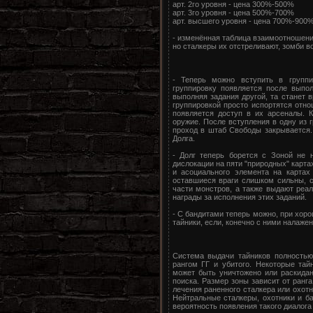
арт. 2го уровня - цена 300%-500%
арт. 3го уровня - цена 500%-700%
арт. высшего уровня - цена 700%-900
- изменённая таблица взаимоотношений
но сталкеры их отстреливают, зомби в
- Теперь можно вступить в группи
группировку появляется после выпо
выполняя задания другой, та станет 
группировкой просто испортятся отно
появляется доступ в их арсеналы. 
оружие. После вступления в одну из г
проход в штаб Свободы закрывается.
Долга.
- Долг теперь борется с Зоной не 
дислокации на пяти "природных" карта
и асоциального элемента на картах
оставшиеся враги слишком сильны, с
части монстров, а также выдают реа
награды за исполнения этих заданий.
- С бандитами теперь можно, при хоро
тайники, если, конечно с ними налаж
Система выдачи тайников полностью
рангом ГГ и убитого. Некоторые та
может быть уничтожено или раскидано
поиска. Размер зоны зависит от ранг
лечения раненного сталкера или охотн
Нейтральные сталкеры, охотники и ба
вероятность появления такого диалога