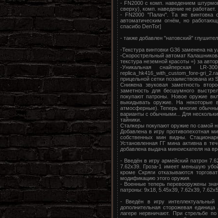
- FN2000 c комп. наведением штурмов
сверху), комп. наведение не работает.
- FN2000 "Палач". Та же винтовка
автоматическим огнём, но работающ
спасибо DenTor]
- также добавлен "натовский" глушител
-Текстура винтовки G36 заменена на у
-Скорострельный автомат Калашникова
текстура неземной красоты =) за авто
-Уникальная снайперская LR-3
replica_hk416_with_custom_fore-gri_2
прицельной сетки позаимствована из S
Снижена звуковая заметность втор
заметность для бесшумного выстре
покупают патроны. Новое оружие вк
выкидывать оружие. На некоторые 
атмосферные). Теперь многие обычны
варианты с обычными... Для нескольк
тайники.
Сталкеры покупают оружие по самой ни
Добавлена в игру противопехотная м
собственных мин видны. Стационар
Установленная ГГ мина активна в теч
добавлена выдача миноискателя на вр
- Введён в игру армейский патрон 7.
7.62х39. Гроза-1 имеет меньшую убо
кроме Скряги отказываются торгова
модификацию этого оружия.
- Военные теперь перевооружены зна
патроны: 9х18, 5.45х39, 7.62х39, 7.62x
- Введён в игру интеллектуальный 
дополнительная сторожевая единица л
лагере нервничают. При стрельбе по