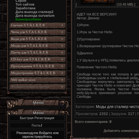
Схрон
[ ·
(10.45 MB) ]
Топ сайтов
Заработана
Дата выхода сталкер2
ИДЕТ НА ВСЕ ВЕРСИИ!!!
Дата выхода survarium
Автор: Джокер
Баннерообмен
1)Игрок:
Скачать S.T.A.L.K.E.R
1.Игра за Чистое Небо
Читы для S.T.A.L.K.E.R
Коды для S.T.A.L.K.E.R
2)Группировки:
Моды для S.T.A.L.K.E.R
1.Возвращение группировки Чистое Не
Патчи для S.T.A.L.K.E.R
3)Диалоги:
CD-key для S.T.A.L.K.E.R
1.У Шульги и у НПЦ появились диалоги
Прохождение S.T.A.L.K.E.R
Появление Чистого Неба:
Модостроение S.T.A.L.K.E.R
Свобода после того как попала в це
Свободовцы ушли в глобальный рейд.Д
Web stalker ucoz
Свободовцы вернулись завязалась бо
приходят Чистое Небо и помогают Дол
Фильмы сталкер и прочее
половина Янова была Чистое Небо
небу.Шульга принимает решение по
Свободы.
Категория
:
Моды для сталкер чист
Просмотров
:
2202
|
Загрузок
:
317
|
Р
Быстрая Регистрация
Всего комментариев
:
0
Гость
!
Добавлять комментари
Рекомендуем:Войдите или
зарегистрируйтесь