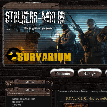
Главная
»
Файлы
»
Моды сталкер
»
Моды
Главное меню
S.T.A.L.K.E.R.: Чистое н
Главная страница
Новости
Форум