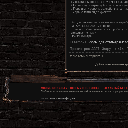
+ Добавлены новые загрузочные экран
+ На главную карту добавлена локация 
# Повышен уровень воздействия антир
- Убрана мигающая дискета.
В модификации использовались нарабо
OGSM, Clear Sky Complete
Если вы обнаружили свою работу вн
связаться с нами.
Приятной игры!
Категория
:
Моды для сталкер чист
Просмотров
:
2887
|
Загрузок
:
464
|
Р
Всего комментариев
:
0
Добавлять комментари
Все материалы из игры, использованные для сайта п
Любое использование материалов сайта возможно только с разрешени
Карта сайта
-
карта форума