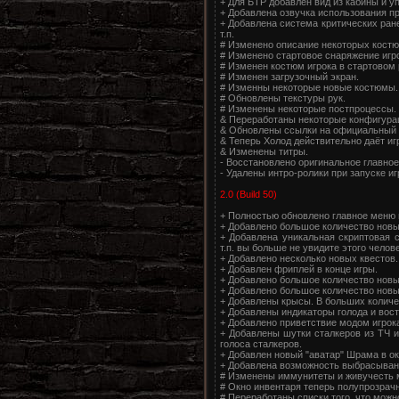
+ Для БТР добавлен вид из кабины и 
+ Добавлена озвучка использования пр
+ Добавлена система критических ране
т.п.
# Изменено описание некоторых костю
# Изменено стартовое снаряжение игро
# Изменен костюм игрока в стартовом 
# Изменен загрузочный экран.
# Изменны некоторые новые костюмы.
# Обновлены текстуры рук.
# Изменены некоторые постпроцессы.
& Переработаны некоторые конфигура
& Обновлены ссылки на официальный 
& Теперь Холод действительно даёт игр
& Изменены титры.
- Восстановлено оригинальное главное
- Удалены интро-ролики при запуске иг
2.0 (Build 50)
+ Полностью обновлено главное меню 
+ Добавлено большое количество новы
+ Добавлена уникальная скриптовая с
т.п. вы больше не увидите этого челов
+ Добавлено несколько новых квестов.
+ Добавлен фриплей в конце игры.
+ Добавлено большое количество новы
+ Добавлено большое количество новы
+ Добавлены крысы. В больших количе
+ Добавлены индикаторы голода и вост
+ Добавлено приветствие модом игрока
+ Добавлены шутки сталкеров из ТЧ и
голоса сталкеров.
+ Добавлен новый "аватар" Шрама в окн
+ Добавлена возможность выбрасывани
# Изменены иммунитеты и живучесть 
# Окно инвентаря теперь полупрозрачн
# Переработаны списки того, что можн