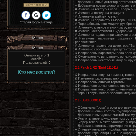
+ Добавлен новый детектор артефактов
Войти через uID
+ Добавлены новые диалоги Каланче и 
# Изменены текстуры неба. Теперь они
# Изменена погода на локациях.
# Изменены амбиент-звуки.
# Изменены параметры Бюрера. Он ста
Старая форма входа
# Переработаны все модели рук брони
# Изменено главное меню и загрузочны
# Изменён ассортимент Сидоровича.
# Изменены надписи при загрузке игры
# Изменены параметры здоровья 
реалистичнее!
# Изменены параметры детектора "Веле
# Изменено сообщение про детекторы 
& Исправлены параметры веса всех де
Онлайн всего:
1
& Окончательно исправлено изчезновен
Гостей:
1
& Исправлены некоторые модели оруж
Пользователей:
0
2.1 Patch 1 R2 (Build 111011)
& Исправлена озвучка химеры, теперь 
& Изменены характеристики химеры, те
& Исправлены ошибки торговли.
& Исправлено исчезновение оружия из 
& Исправлены некоторые случайные в
- Убраны звуки использования медико
2.1 (Build 080811)
+ Обновлены "руки" игрока для всех н
+ Добавлен новый костюм группировки
+ Добавлено выпадение частей тел мута
+ Значительное улучшение искусствен
+ Бюрер теперь может отнимать у игро
+ Добавлена система примирения с гр
+ Улучшен интеллект и добавлены нов
+ Добавлен транспорт (БТР на Кордоне