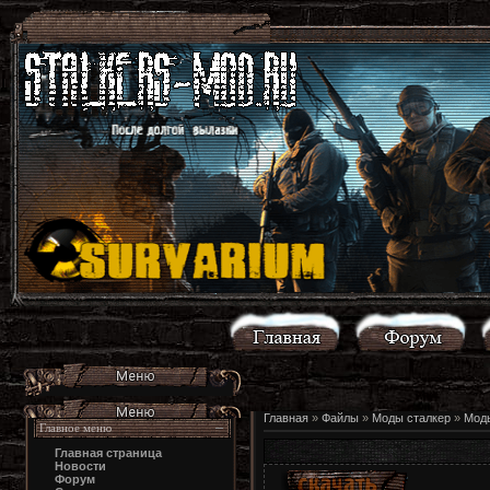
Главная
»
Файлы
»
Моды сталкер
»
Моды
Главное меню
Главная страница
Новости
Форум