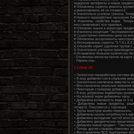
недорогие артефакты и новые предмет
# Обновлены скрипты ремонта оружия 
и ремонтировать её он откажется.
# Значительно усилены гранаты. Тепер
# Немного переработано население Ли
# Изменены свойства водки. Теперь
восстанавливает пси-здоровье.
# Обновлён значок в инвентаре предм
# Изменена концепция "Экспериментал
# Существенно изменены цены на мног
# Обновлены ассортименты некоторых 
& Интегрированы скрипты "S.T.A.L.K.E.R.
& Обновлён скрипт удаления трупов с 
& Значительно улучшена производител
& Исправлено большое количество баго
- Отключены метки мутантов на карте 
- Убраны сны.
1.0 (Build 20)
+ Полностью переработана система фи
+ В игру добавлен сон в спальном меш
+ Значительно увеличена живучесть м
+ Восстановлены реальные названия о
+ Некоторым сталкерам добавлен новый
+ В игру добавлены индикаторы уровня
+ На игровой экран добавлены часы.
+ Добавлена возможность вида от 3-го
+ Добавлены новые предметы: рация
гитару!)). Покупаются у торговцев.
+ Трупы монстров можно переносить.
+ Добавлены шкалы потребности в еде 
+ Добавлено выпадение частей монстро
+ Добавлено динамическое прицеливани
+ Добавлен новый предмет - "Экспери
+ Теперь другие сталкеры помогают дру
+ Восстановлены ВСЕ вырезанные мут