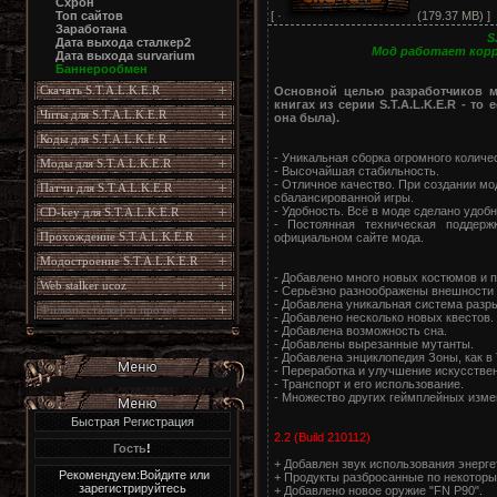
Схрон
[ ·
(179.37 MB) ]
Топ сайтов
Заработана
S
Дата выхода сталкер2
Мод работает корр
Дата выхода survarium
Баннерообмен
Скачать S.T.A.L.K.E.R
Основной целью разработчиков м
книгах из серии S.T.A.L.K.E.R - т
Читы для S.T.A.L.K.E.R
она была).
Коды для S.T.A.L.K.E.R
- Уникальная сборка огромного количе
Моды для S.T.A.L.K.E.R
- Высочайшая стабильность.
- Отличное качество. При создании м
Патчи для S.T.A.L.K.E.R
сбалансированной игры.
- Удобность. Всё в моде сделано удобн
CD-key для S.T.A.L.K.E.R
- Постоянная техническая поддер
Прохождение S.T.A.L.K.E.R
официальном сайте мода.
Модостроение S.T.A.L.K.E.R
- Добавлено много новых костюмов и 
Web stalker ucoz
- Серьёзно разноображены внешности 
- Добавлена уникальная система разры
Фильмы сталкер и прочее
- Добавлено несколько новых квестов.
- Добавлена возможность сна.
- Добавлены вырезанные мутанты.
- Добавлена энциклопедия Зоны, как в 
- Переработка и улучшение искусствен
- Транспорт и его использование.
- Множество других геймплейных изме
Быстрая Регистрация
2.2 (Build 210112)
Гость
!
+ Добавлен звук использования энерге
Рекомендуем:Войдите или
+ Продукты разбросанные по некоторы
зарегистрируйтесь
+ Добавлено новое оружие "FN P90".