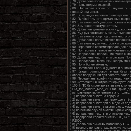
78. Добавлена взрывчатка и новый ар
79. Часы под миникартой.
80. Пофиксил глюки со звуком у н
спас12,свд и пкм.
81. Возвращён валовый снайперский па
82. Пулёмёт имеет нормальные патрон
83. Заменён свободовский тяжёлый кос
84. Заменена текстура гитары.
85. Добавлен динамический худ кос
86. Худ рук костюмов максимально соо
87. Заменён курсор под стиль чистог
88. Добавлены новые иконки персонаж
89. Заменил звуки некоторых монстро
90. Игра более оптимизирована для сл
91. Полтергейст теперь не исчезает по
92. Исправлены небольшие глюки с мо
93. Добавлены части тел монстров.Пок
94. Переделаны механики.Теперь можно
95. Ночи более тёмные.
96. Пофиксены баги с g_script и ошиб
97. Квады группировок теперь будут 
своего вооружения для захвата более 
98. Переделаны конфиги стандартных 
99. Артефакты быстрее генерируються
100. НПС быстрее захватывают ключев
FIX_for_Modern_Mod_v1.1.rar - фикс дл
исправления включенные в этот фикс:
1) исправлен вылет на кордоне.
2) исправлен вылет при переходе в тё
3) исправлен вылет при выходе из по
4) исправлен вылет в рыжем лесу, когд
5) на всякий случай включен фикс исп
6) исправлены тексты в описании неко
7) подправил характеристики ОЦ-14 "Г
F2000.
8) увеличена ёмкость магазина у СВУ-
9) немного поправил характеристики дл
10) вернул на карту в ПДА метки враг