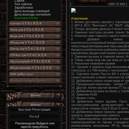
Схрон
[ ·
(468,76 Мб) ]
Топ сайтов
Заработана
Дата выхода сталкер2
Дата выхода survarium
Баннерообмен
Изменения:
1. Можно доставать оружие у торговцев
Скачать S.T.A.L.K.E.R
2. МП-5, ВСС "Винторез", АС "ВАЛ", об
3. Теперь фонарик дальше и более чётк
Читы для S.T.A.L.K.E.R
4. Заменил текстуры оружия, гранат, б
5. Изменил имя главного героя и неко
Коды для S.T.A.L.K.E.R
6. Добавил новые костюмы:э
Моды для S.T.A.L.K.E.R
контингента,поломаный,бандитский,ре
неба,плащи:ветерана,мастера,камуфл
Патчи для S.T.A.L.K.E.R
бандита,комбинезоны:наёмник
камуфляже,бандитский комбез,моноли
CD-key для S.T.A.L.K.E.R
7. Заменил музыку в главном меню, И
8. Убран самер мод так как игра из за н
Прохождение S.T.A.L.K.E.R
9. Реальные названия оружия.
10. Оружия и гранаты,подствольники,
Модостроение S.T.A.L.K.E.R
хлопушки, а с ПМ можно с нескольких
11. Сделана пушка Гаусса М2 и улуч
Web stalker ucoz
скорострельная и имеет магазин на 10
Фильмы сталкер и прочее
12. Добавлены новые опции вида от тре
13. Прозрачный инвентарь - теперь ГГ 
14. Другая, более крутая иконка ГГ by p
15. Добавлена музыка на базах у Свобод
16. Заменён HUD.
17. Можно спать.
18. Добавлено новое оружие: Гаусс 
экспорт,револьвер ругер,винторез 
искра,гроза спецназ под 5.45,рг-6 нато.
Быстрая Регистрация
19. Добавлены новые гранаты: дымовая
граната, гравитационная граната.
Гость
!
20. Перевооружены групировки и клю
перевооружение по такому стандарту
Рекомендуем:Войдите или
исключением нескольких РГ-6), бан
зарегистрируйтесь
смешанным.