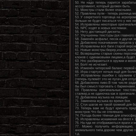
50. Не надо теперь парится зарабаты
ассортимент, который должен быть.
51. Монстры стали более опасными.
52. Правлены пули - теперь разница 
53. У секретного торговца на агропро
больше не будет писаться что у них не
54. Исправлены некоторые оригинальн
55. NPC ходят в новых костюмах.
56. Нету достающей дискеты.
57. Улучшенны текстуры рук главного г
58. Заменён асфальт, песок и другая з
59. Добавлено покачивание прицела у 
60. Исправлены все баги старой верс
61. Новые монстры:бюрер,излом,зомби
62. Возвращены старые скины персонаж
клонов с одинаковыми лицами,а будет 
63. Нпс разбираються в оружии и меняю
64. Болт не исчезает.
65. Изменён читерский баланс первой 
66. Игра стартует ночью ещё для боле
67. Исправлены ошибки с оружием с
(теперь пулемёт это не пугач для отпу
68. Добавленно пиво.В том числе ради
бы был смысл торговать с барменами.
69. Правлены оригинальные текстов
сталкер,а не одиночка как в оригинале
70. Добавлена музыка на локации.
71. Заменена музыка во время боя.
72. Стук шагов не такой громкий для 
73. Теперь вам не будут кричать при
монстров.Что бы не отвлекало.
74. Погода более тёмная для атмосфер
75. Исправлены искажения на direct x 1
76. На пда не отображаються враги и
77. Можно получить информацию, 
аномального типа дороже чем другие 
т.д.