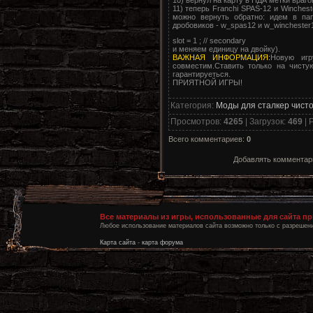
11) теперь Franchi SPAS-12 и Winches
можно вернуть обратно: идем в па
дробовиков - w_spas12 и w_winchester
slot = 1 ; // secondary
и меняем единицу на двойку).
ВАЖНАЯ ИНФОРМАЦИЯ:
Новую игр
совместим.Ставить только на чистую
гарантируеться.
ПРИЯТНОЙ ИГРЫ!
Категория
:
Моды для сталкер чист
Просмотров
:
4265
|
Загрузок
:
469
|
Р
Всего комментариев
:
0
Добавлять комментари
Все материалы из игры, использованные для сайта п
Любое использование материалов сайта возможно только с разрешени
Карта сайта
-
карта форума