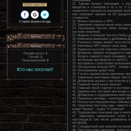
21. Сделан баланс торговцам: у св
Войти через uID
бандитов и сталкеров и те и те. У 
секретного торгоша на агропроме можн
они покупают оружие за 50 проценто
стоимости.
22. Можно торговать с NPC.
Старая форма входа
23. Заменено главное меню игры,экран 
24. Групировка Чистое Небо теперь 
костюме новичков.
25. Модели сталкеров Чистого Неба сд
26. Изменена анимация у дробовика.До
27. Ренегаты теперь имеют свои костю
28. Ключевые NPC имеют свои лица.
29. Украиско-русская озвучка у военны
30. Добавлен эффект попадания в глав
Онлайн всего:
1
31. Когда в главного героя попадают, он
Гостей:
1
32. Активация артефактов от меHt13.
Пользователей:
0
33. Артефакты стали более полезными
34. Заспаунены больше NPC - теперь в
35. Интегрирован guitar mod.
36. У всего оружия были заменены зву
37. Заменены некоторые общие тексту
38. Добавлены мушки у пистолетов и у
39. Главный герой выше прыгает.
40. Главный герой стартует в костюме 
41. Удалены все заставки при входе в и
42. Добавлены и подправлены некотор
43. Правлены апгейды - некоторым NPC
44. Полностью переработаны тайники,т
45. Заменены текстуры еды - вместо н
водки "Казаки" - водка "Столичная".
46. Подправлено описание еды и неко
47. Заменены прицельные сетки у
настоящие.В том числе добавлены н
НОЧНОЙ.
48. Стандартный нож заменён на анома
49. Текстура ножа заменена - взята из