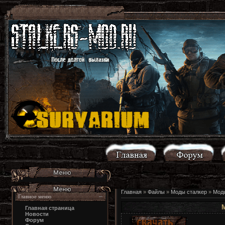
Главная
»
Файлы
»
Моды сталкер
»
Моды
Главное меню
Главная страница
Новости
Форум