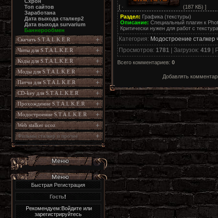
Схрон
[ ·
(187 КБ) ]
Топ сайтов
Заработана
Раздел:
Графика (текстуры)
Дата выхода сталкер2
Описание:
Специальный плагин к Phot
Дата выхода survarium
Критически нужен для работ с текстур
Баннерообмен
Категория
:
Модостроение сталкер 
Скачать S.T.A.L.K.E.R
Просмотров
:
1781
|
Загрузок
:
419
|
Р
Читы для S.T.A.L.K.E.R
Коды для S.T.A.L.K.E.R
Всего комментариев
:
0
Моды для S.T.A.L.K.E.R
Добавлять комментари
Патчи для S.T.A.L.K.E.R
CD-key для S.T.A.L.K.E.R
Прохождение S.T.A.L.K.E.R
Модостроение S.T.A.L.K.E.R
Web stalker ucoz
Фильмы сталкер и прочее
Быстрая Регистрация
Гость
!
Рекомендуем:Войдите или
зарегистрируйтесь