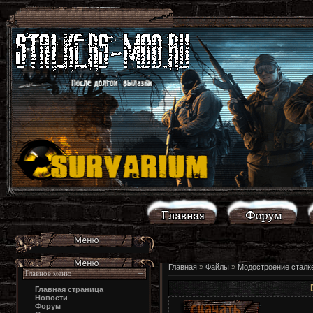
Главная
»
Файлы
»
Модостроение сталк
Главное меню
Главная страница
Новости
Форум