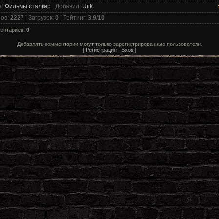
я
:
Фильмы сталкер
|
Добавил
:
Urik
ров
:
2227
|
Загрузок
:
0
|
Рейтинг
:
3.9
/
10
ментариев
:
0
Добавлять комментарии могут только зарегистрированные пользователи.
[
Регистрация
|
Вход
]