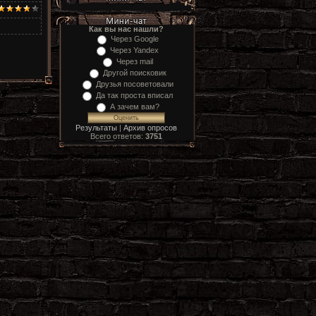
Как вы нас нашли?
Через Google
Через Yandex
Через mail
Другой поисковик
Друзья посоветовали
Да так проста вписал
А зачем вам?
Результаты
|
Архив опросов
Всего ответов:
3751