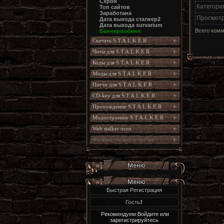
Схрон
Категори
Топ сайтов
Заработана
Просмот
Дата выхода сталкер2
Дата выхода survarium
Всего ком
Баннерообмен
Скачать S.T.A.L.K.E.R
Читы для S.T.A.L.K.E.R
Коды для S.T.A.L.K.E.R
Моды для S.T.A.L.K.E.R
Патчи для S.T.A.L.K.E.R
CD-key для S.T.A.L.K.E.R
Прохождение S.T.A.L.K.E.R
Модостроение S.T.A.L.K.E.R
Web stalker ucoz
Фильмы сталкер и прочее
Быстрая Регистрация
Гость
!
Рекомендуем:Войдите или
зарегистрируйтесь