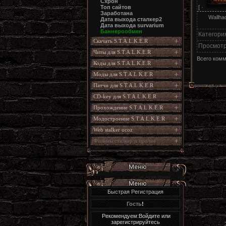
Схрон
[ ·
Топ сайтов
Заработана
Wallha
Дата выхода сталкер2
Дата выхода survarium
Баннерообмен
Категори
Скачать S.T.A.L.K.E.R
Просмот
Читы для S.T.A.L.K.E.R
Всего ком
Коды для S.T.A.L.K.E.R
Моды для S.T.A.L.K.E.R
Патчи для S.T.A.L.K.E.R
CD-key для S.T.A.L.K.E.R
Прохождение S.T.A.L.K.E.R
Модостроение S.T.A.L.K.E.R
Web stalker ucoz
Фильмы сталкер и прочее
Быстрая Регистрация
Гость
!
Рекомендуем:Войдите или
зарегистрируйтесь