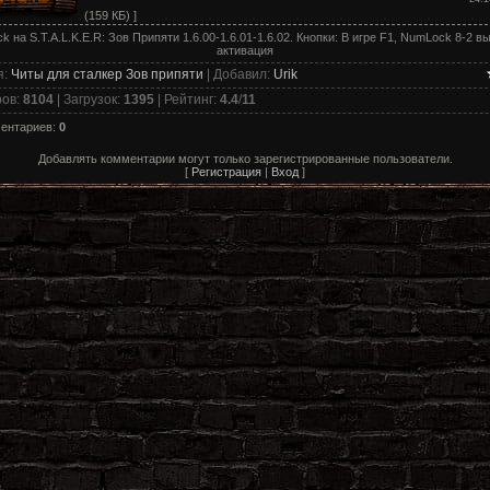
(159 КБ) ]
ck на S.T.A.L.K.E.R: Зов Припяти 1.6.00-1.6.01-1.6.02. Кнопки: В игре F1, NumLock 8-2 вы
активация
я
:
Читы для сталкер Зов припяти
|
Добавил
:
Urik
ров
:
8104
|
Загрузок
:
1395
|
Рейтинг
:
4.4
/
11
ментариев
:
0
Добавлять комментарии могут только зарегистрированные пользователи.
[
Регистрация
|
Вход
]